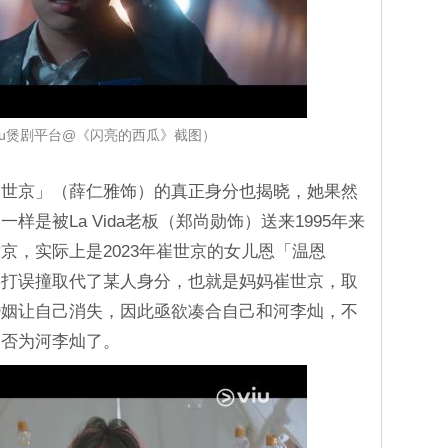
iu煲剧平台@《闪亮的西瓜》截图）
崔世京」（薛仁雅饰）的真正身分也揭晓，她果然
是被La Vida老板（郑尚勋饰）送来1995年来
京，实际上是2023年崔世京的女儿恩「温恩
误打误撞取代了某人身分，也就是妈妈崔世京，取
婚姻让自己消失，因此亟欲凑合自己和河李灿，不
是否为河李灿了。