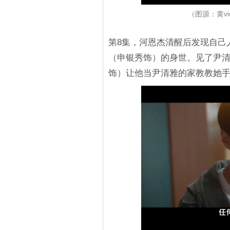
（图源：黄v
第8集，河恩杰清醒后发现自己
（申银秀饰）的身世。见了尹
饰）让他当尹清雅的家教教她