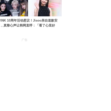
PINK 10周年活动惹议！Jisoo亲自道歉安
NK，真挚心声让韩网直呼：「看了心里好
广告