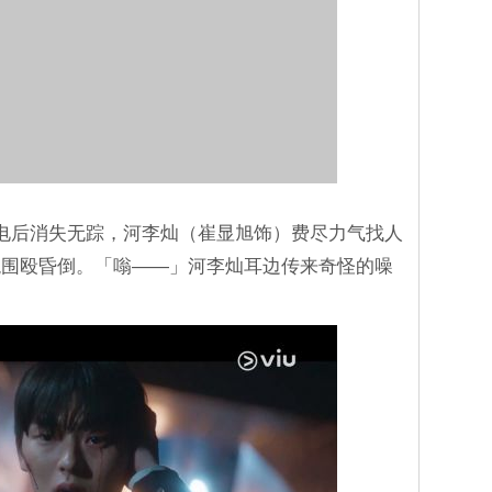
电后消失无踪，河李灿（崔显旭饰）费尽力气找人
混围殴昏倒。「嗡――」河李灿耳边传来奇怪的噪