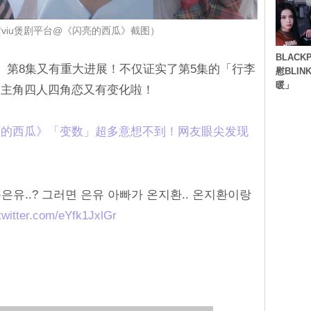
viu煲剧平台@《闪亮的西瓜》截图）
BLACK
、第8集又有重大进展！不仅证实了第5集的「行李
慰BLI
暖」
，主角四人四角恋又有变化啦！
亮的西瓜》「变数」超多意想不到！网友眼尖发现
온은유..? 그러면 은유 아빠가 온지환.. 온지환이랑
twitter.com/eYfk1JxlGr