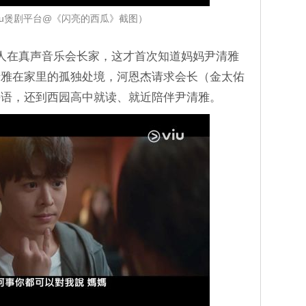
iu煲剧平台@《闪亮的西瓜》截图）
人在真声音乐会长家，这才首次知道妈妈尹清雅
清雅在家里的孤独处境，河恩杰请求会长（金太佑
手语，还到西园高中就读、就近陪伴尹清雅。