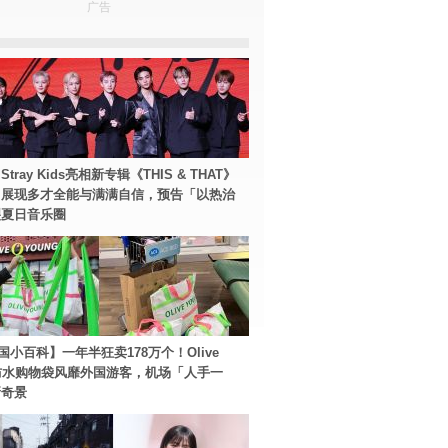
广告
tray Kids亮相新专辑《THIS & THAT》
！展现多才全能与满满自信，预告「以热治
裂夏日音乐圈
国小百科】一年半狂卖178万个！Olive
g防水购物袋风靡外国游客，机场「人手一
新奇景