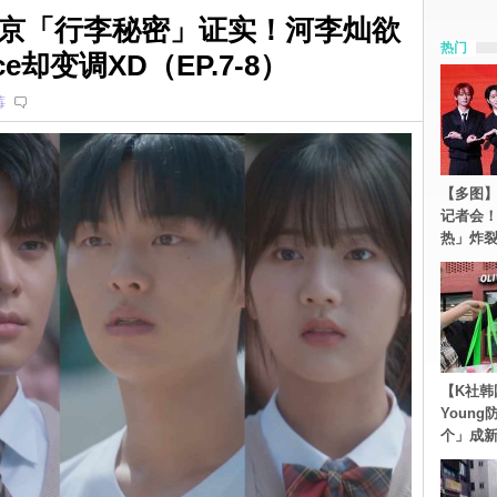
京「行李秘密」证实！河李灿欲
热门
e却变调XD（EP.7-8）
莓
【多图】S
记者会
热」炸
【K社韩
Youn
个」成