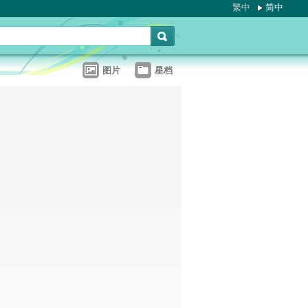
繁中
简中
图片
星档