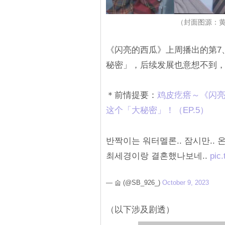
（封面图源：黄
《闪亮的西瓜》上周播出的第7
秘密」，后续发展也意想不到
＊前情提要：
鸡皮疙瘩～《闪
这个「大秘密」！（EP.5）
반짝이는 워터멜론.. 잠시만.. 
최세경이랑 결혼했나보네..
pic.
— 숩 (@SB_926_)
October 9, 2023
（以下涉及剧透）