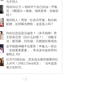
为不同人
甩掉34公斤＝倒掉半个自己的油！尹敬
浩「2颗蛋白＋辣椒」地狱菜单，你敢抄
吗？
瘦到惊人！秀智「红色马甲裙」勒出蚂
蚁腰，近照曝光网惊：这是真人吗？
内向社恐还是没诚意？《杀手妈咪》男
主郑准元登《玩什么好呢？》「消极冷
淡」被骂爆，刘在锡、孔晓振狂救场也
不动
金宇彬眼神藏不住爱意！申敏儿一登台
「全程看著爱妻」，李光洙兴奋欢呼到
被制止 XD
以为YG很自由，其实连去厕所都要经纪
人许可！2NE1 Dara坦言：「当年超羡
慕少女时代」
广告