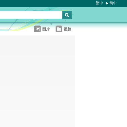
繁中
简中
图片
星档