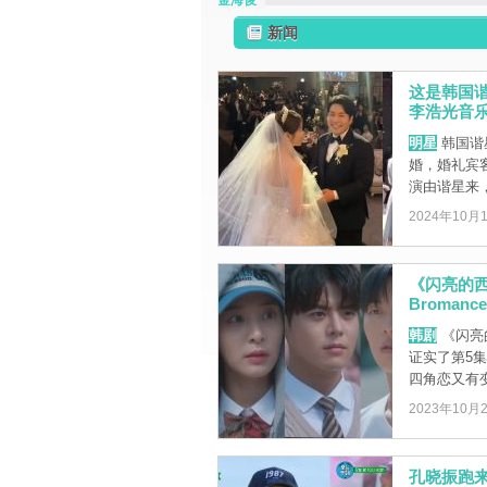
金海俊
新闻
这是韩国谐
李浩光音
明星
韩国谐
婚，婚礼宾客
演由谐星来，完
2024年10月
《闪亮的
Bromanc
韩剧
《闪亮
证实了第5
四角恋又有
2023年10月
孔晓振跑