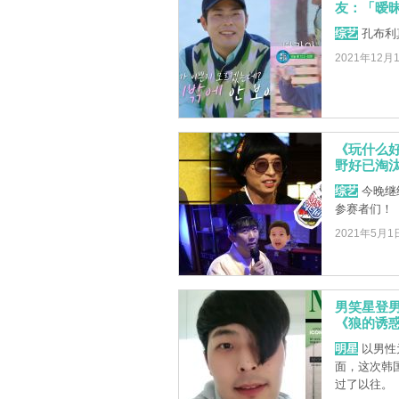
友：「暧
综艺
孔布利
2021年12月
《玩什么好
野好已淘汰C
综艺
今晚继续
参赛者们！
2021年5月1
男笑星登
《狼的诱惑
明星
以男性
面，这次韩
过了以往。