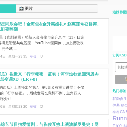
图片
追踪韩星
星同乐会吧！金海俊&金升惠婚礼♥ 赵惠莲号召群舞、
乐剧要嗨翻
星（喜剧演员）档新人金海俊与金升惠昨（13）日完
满是谐星与电视圈、YouTuber圈同僚，加上祝歌表
全就 ...
订阅KSD
14日 星期一23:35
草莓
西瓜》崔世京「行李秘密」证实！河李灿欲追回河恩杰
e却变调XD（EP.7-8）
的西瓜》上周播出的第7、第8集又有重大进展！不仅
热门标签
集的「行李秘密」，后续发展也意想不到，主角四人
变化啦！
我独自
仲基
徐
26日 星期四23:20
草莓
CN
神话
Runn
来综艺节目拍爱情剧，与崔俊互撩上演油腻罗曼史！网
EXO