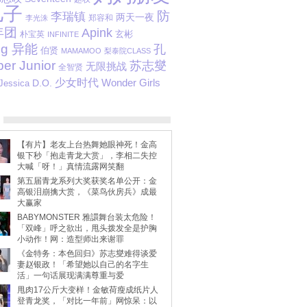
儿子
防
李瑞镇
两天一夜
郑容和
李光洙
年团
Apink
玄彬
朴宝英
INFINITE
ng 异能
孔
伯贤
MAMAMOO
梨泰院CLASS
er Junior
苏志燮
无限挑战
全智贤
少女时代
D.O.
Wonder Girls
Jessica
【有片】老友上台热舞她眼神死！金高
银下秒「抱走青龙大赏」，李相二失控
大喊「呀！」真情流露网笑翻
第五届青龙系列大奖获奖名单公开：金
高银泪崩擒大赏，《菜鸟伙房兵》成最
大赢家
BABYMONSTER 雅譞舞台装太危险！
「双峰」呼之欲出，甩头拨发全是护胸
小动作！网：造型师出来谢罪
《金特务：本色回归》苏志燮难得谈爱
妻赵银政！「希望她以自己的名字生
活」一句话展现满满尊重与爱
甩肉17公斤大变样！金敏荷瘦成纸片人
登青龙奖，「对比一年前」网惊呆：以