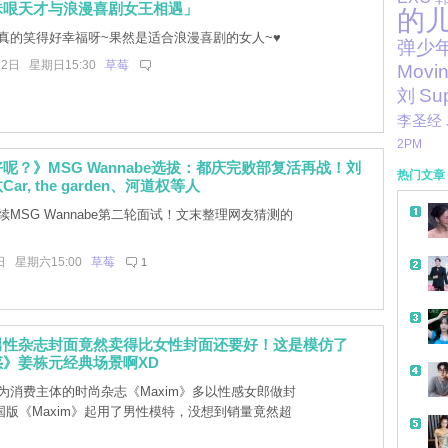
昧哏天才与浪漫喜剧女王相遇」
的
真的笑得好幸福呀~果然是适合浪漫喜剧的女人~♥
弹少
12日 星期日15:30
草莓
Movi
Sup
刘
李圣经
2PM
呢？》MSG Wannabe选拔：都庆完败部复活再战！刘
热门文章
ar, the garden、河道权等人
MSG Wannabe第二轮面试！文末整理网友猜测的
日 星期六15:00
草莓
1
男性杂志封面竟然卖得比女性封面还要好！这是模仿了
》姜栋元经典场景啊XD
为消费主体的时尚杂志《Maxim》多以性感女郎做封
国版《Maxim》起用了男性模特，没想到销量竟然超