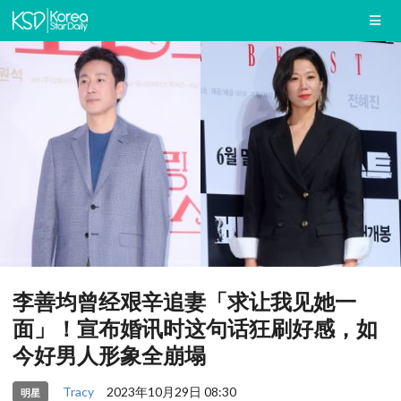
李善均曾经艰辛追妻「求让我见她一
面」！宣布婚讯时这句话狂刷好感，如
今好男人形象全崩塌
Tracy
2023年10月29日 08:30
明星