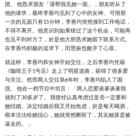
团。 他恳求朋友「请帮我见她一面」，朋友听从了
他的请求，最终李善均见到了心中的女神。 可惜那
一次的见面只有15分钟，李善均突然接到工作电话，
不得不离开。他意识到如果错过了这个机会，可能再
也见不到对方了，於是他大胆恳求她留下联系方式。
在李善均积极的追求下，田慧振也敞开了心扉。
就这样，李善均和女神开始交往，之后李善均凭藉
《咖啡王子1号店》走上了明星道路，获得了很多爱
与关注。然而两人交往第6年时，李善均陷入了困
惑。 他在一档节目中坦言：「两人恋爱谈著谈著我
就到了30多岁了。 我曾经认真考虑过是否一定要和
她结婚。决定结婚后我又开始焦虑，於是每天喝酒，
根本没法给她信心，她就突然断联了，其实她算是被
逼走的。 」