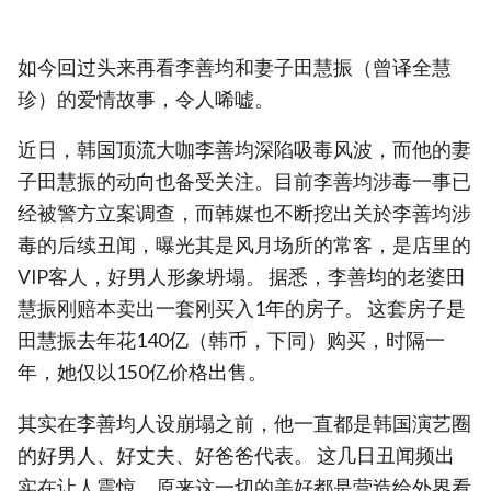
如今回过头来再看李善均和妻子田慧振（曾译全慧
珍）的爱情故事，令人唏嘘。
近日，韩国顶流大咖李善均深陷吸毒风波，而他的妻
子田慧振的动向也备受关注。目前李善均涉毒一事已
经被警方立案调查，而韩媒也不断挖出关於李善均涉
毒的后续丑闻，曝光其是风月场所的常客，是店里的
VIP客人，好男人形象坍塌。 据悉，李善均的老婆田
慧振刚赔本卖出一套刚买入1年的房子。 这套房子是
田慧振去年花140亿（韩币，下同）购买，时隔一
年，她仅以150亿价格出售。
其实在李善均人设崩塌之前，他一直都是韩国演艺圈
的好男人、好丈夫、好爸爸代表。 这几日丑闻频出
实在让人震惊，原来这一切的美好都是营造给外界看