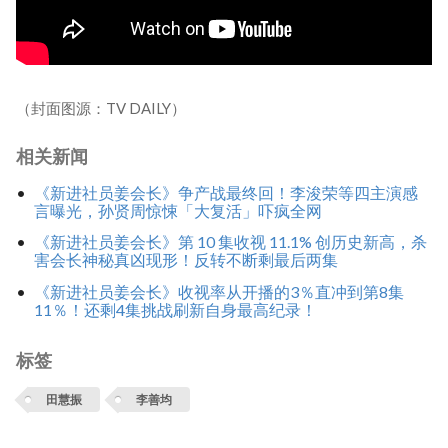
（封面图源：TV DAILY）
相关新闻
《新进社员姜会长》争产战最终回！李浚荣等四主演感
言曝光，孙贤周惊悚「大复活」吓疯全网
《新进社员姜会长》第 10 集收视 11.1% 创历史新高，杀
害会长神秘真凶现形！反转不断剩最后两集
《新进社员姜会长》收视率从开播的3％直冲到第8集
11％！还剩4集挑战刷新自身最高纪录！
标签
田慧振
李善均