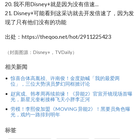
20. 我不用Disney+就是因为没有倍速...
21. Disney+可能看到这采访就去开发倍速了，因为发
现了只有他们没有的功能
出处：https://theqoo.net/hot/2911225423
（封面图源：Disney+，TVDaily）
相关新闻
惊喜合体高胤祯、许南俊！金度勋喊「我的最爱两
位」，三位大势演员梦幻同框掀讨论
赵寅成、韩孝周再续前缘！《异能2》官宣开镜现场首曝
光，新星元奎彬接棒飞天小胖李正河
劳模！李熙俊加盟《MOVING 异能2》！黑要员角色曝
光，戏约一路排到明年
标签