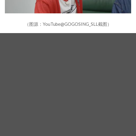
（图源：YouTube@GOGOSING_SLL截图）
接下来的客人呢？至少有7人，有人猜测露出身影的
人有BAE173的翰洁、24点熙都和文钟业，再加上演
唱会米花篮曝光的照片与认证的人，可能还有
Ghost9李津宇、SEVENUS熙宰、BAE173 Yoojun与
盈曙。