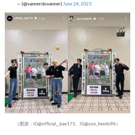
— (@vannerdovanner)
June 24, 2023
（图源：IG@official__bae173、IG@yoo_heedo96）