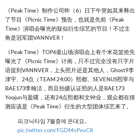
《Peak Time》制作公司昨（6）日下午突如其来释出
了节目《Picnic Time》预告，也就是先前《Peak
Time》演唱会曝光的疑似衍生综艺的节目！不过主
角是冠军团VANNVER！
《Peak Time》TOP6釜山场演唱会上有个米花篮抢先
曝光了《Picnic Time》计画，只不过完全没有只字片
语提到VANNVER，上头照片还是其他人，Ghost9李
津宇、24点（TEAM 24:00）熙都、SEVENUS熙宰与
BAE173李翰洁，而且拍摄认证照的人是BAE173
Yoojun与盈曙，还有24点熙都和文钟业，观众都在猜
测应该是《Peak Time》衍生的大型团体综艺来了。
피크닉타임 7월중에 온대요..
pic.twitter.com/FGDMnPevC8