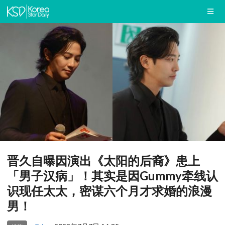
晋久自曝因演出《太阳的后裔》患上
「男子汉病」！其实是因Gummy牵线认
识现任太太，密谋六个月才求婚的浪漫
男！