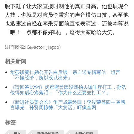
脱下鞋子让大家直接时测他的真正身高。他也展现个
人技，也就是对演员李秉宪的声音模仿口技，甚至他
也透露过曾经在李秉宪面前直接表演过，还被本尊说
「喂！一点都不像好吗」，逗得大家哈哈大笑。
(封面图源:IG@actor_jingoo)
相关新闻
华莎谈黄仁勋公开告白后续！亲自送专辑写信 坦言
「不懂经济，所以没认出来」
《请回答1994》闵都凞曾因没戏拍去咖啡厅打工，孙浩
俊得知后心疼落泪：「你为什么还要去打工？」
《新进社员姜会长》争产战最终回！李浚荣等四主演感
言曝光，孙贤周惊悚「大复活」吓疯全网
标签
晋久
我家的熊孩子
太阳的后裔