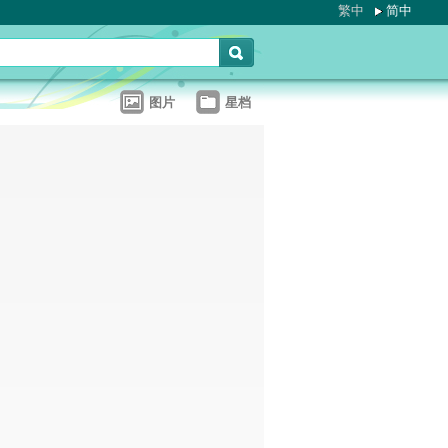
繁中
简中
图片
星档