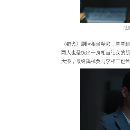
(图
《猎犬》剧情相当精彩，拳拳
两人也是练出一身相当结实的
大浪，最终禹棹奂与李相二也终於