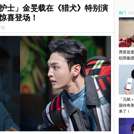
护士」金旻载在《猎犬》特别演
热门
惊喜登场！
秀英首度
犯罪集
「元斌＋
国传奇
来了！