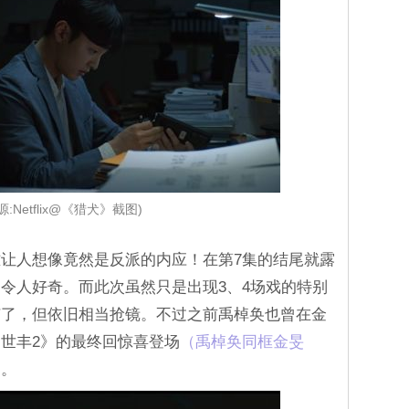
源:Netflix@《猎犬》截图)
让人想像竟然是反派的内应！在第7集的结尾就露
令人好奇。而此次虽然只是出现3、4场戏的特别
捕了，但依旧相当抢镜。不过之前禹棹奂也曾在金
世丰2》的最终回惊喜登场
（禹棹奂同框金旻
出。