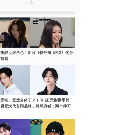
广告
挑战反派角色！新片《特务搞飞机2》化身
团首脑
元彬」竟然合体了？！RIIZE元彬携手韩
美男元斌代言同品牌，韩网疯喊：两个帅哥