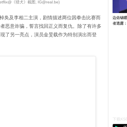
tflix@《猎犬》截图, IG@real.be)
》由禹棹奂及李相二主演，剧情描述两位因拳击比赛而
边佑锡
者透露
业者恶意诈骗，誓言找回正义而复仇。除了有许多
出现了另一亮点，演员金旻载作为特别演出而登
下载KSD