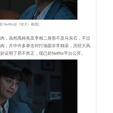
源:Netflix@《猎犬》截图)
到肉，虽然禹棹奂及李相二身形不及马东石，不过
肌肉，片中许多拳击对打场面非常精采，历经大风
证明了邪不胜正，现已於Netflix平台公开。