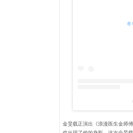
在 
（
金旻载正演出《浪漫医生金师傅
也出现了他的身影。这次金旻