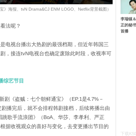
、tvN Drama&CJ ENM LOGO、Netflix背景截图）
李瑞镇＆
正的秘书
么看法呢？
首播
直是电视台播出大热剧的最强档期，但近年韩国三
剧，接连tvN电视台也确定废除此时段，收视率可
播综艺节目
新剧《盗贼：七个朝鲜通宝》（EP.1是4.7%－
也决定剧播完后，就不会排程韩剧接档，后续将播出由
唱跳歌手流浪团》（BoA、华莎、李孝利、严正
要根据收视观众的喜好与变化，去变更播出节目的
下载KSD