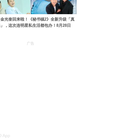
金光奎回来啦！《秘书镇2》全新升级「真
」，这次连明星私生活都包办！8月28日
广告
 App