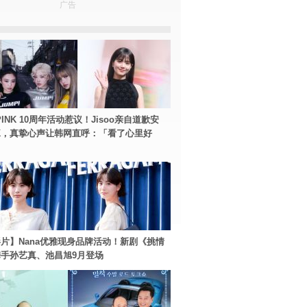
广告
PINK 10周年活动惹议！Jisoo亲自道歉安
NK，真挚心声让韩网直呼：「看了心里好
片】Nana优雅现身品牌活动！新剧《挑情
手孙艺真、池昌旭9月登场