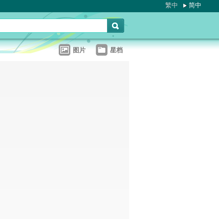
繁中
简中
图片
星档