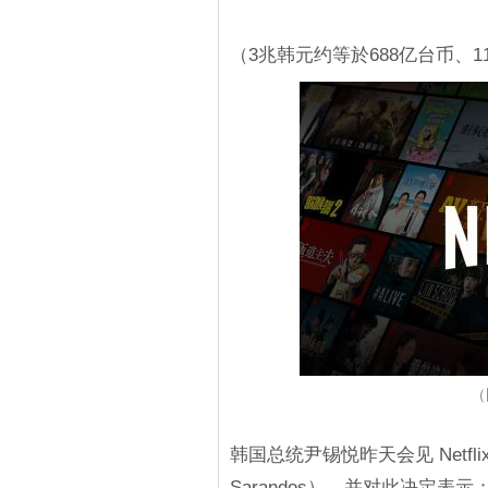
（3兆韩元约等於688亿台币、1
（
韩国总统尹锡悦昨天会见 Netfl
Sarandos），并对此决定表示