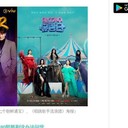
：七个朝鲜通宝》、《唱跳歌手流浪团》海报）
80部韩剧没办法问世