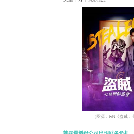
（图源：tvN《盗贼
韩媒爆料母公司出现财务危机，