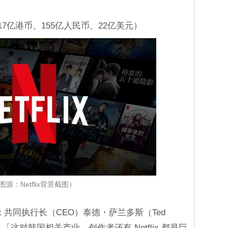
17亿港币、155亿人民币、22亿美元）
图源：Netflix背景截图）
ix 共同执行长（CEO）泰德・萨兰多斯（Ted
：「这对韩国相关产业、创作者还有 Netflix 都是巨