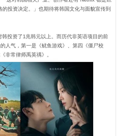
x 破格的投资决定。」也期待将韩国文化与面貌宣传到
flix 对韩投资了1兆韩元以上。而历代非英语项目的前
高的人气，第一是《鱿鱼游戏》、第四《僵尸校
七《非常律师禹英禑》。