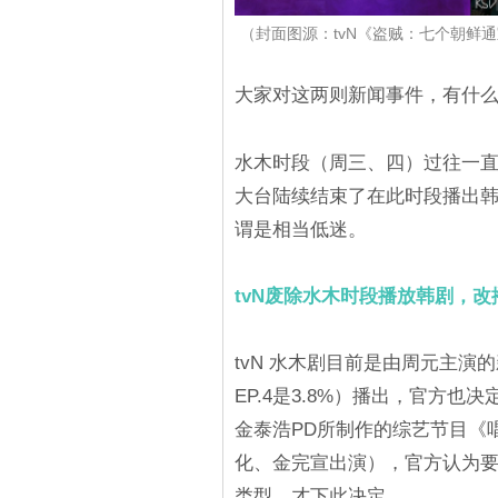
（封面图源：tvN《盗贼：七个朝鲜通宝》海报
大家对这两则新闻事件，有什
水木时段（周三、四）过往一
大台陆续结束了在此时段播出韩
谓是相当低迷。
tvN废除水木时段播放韩剧，改
tvN 水木剧目前是由周元主演的
EP.4是3.8%）播出，官方
金泰浩PD所制作的综艺节目《
化、金完宣出演），官方认为
类型，才下此决定。