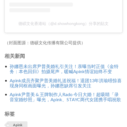
德碩文化香港站（@d.showhongkong）分享的貼文
（封面图源：德硕文化传播有限公司提供）
相关新闻
孙娜恩未出席尹普美婚礼引关注！亲曝当时正值《金特
务：本色回归》拍摄尾声，暖喊Apink情谊始终不变
Apink成员齐聚尹普美婚礼送祝福！退团13年洪瑜暻惊喜
现身同框画面曝光，孙娜恩缺席引发关注
Apink尹普美 & 王牌制作人Rado 今日大婚！超吸睛「录
音室婚纱照」曝光，Apink、STAYC两代女团携手唱祝歌
标签
Apink