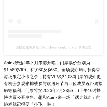
德碩文化香港站（@d.showhongkong）分享的貼文
Apink睽违4年下月来港开唱，门票票价分别为
$1,680(VIP)、$1,080及$680。全场观众均可获得香
港场限定小卡之余，持有VIP及$1,080门票的观众更
有机会参观彩排或参与欢送环节与五位成员近距离接
触等福利。门票将於2023年2月28日(二)上午10时於
快达票公开发售。想和Apink来一场「话走就走」的
旅程就记得要「扑飞」啦！