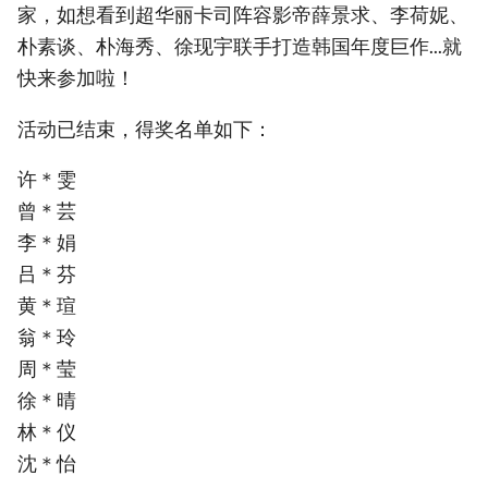
家，如想看到超华丽卡司阵容影帝薛景求、李荷妮、
朴素谈、朴海秀、徐现宇联手打造韩国年度巨作...就
快来参加啦！
活动已结束，得奖名单如下：
许＊雯
曾＊芸
李＊娟
吕＊芬
黄＊瑄
翁＊玲
周＊莹
徐＊晴
林＊仪
沈＊怡