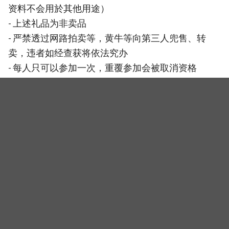
资料不会用於其他用途）
- 上述礼品为非卖品
- 严禁透过网路拍卖等，黄牛等向第三人兜售、转
卖，违者如经查获将依法究办
- 每人只可以参加一次，重覆参加会被取消资格
- KSD韩星网或合作方保留一切对活动细则更改之权
利
（封面图源：甲上娱乐提供）
相关新闻
《幻影》朴素丹制作发表会上感伤落泪：生病后的体
悟，填满与放空自己的重要性
[好片推荐] 《幻影》任务未达目的绝不中止！眼神超犀利
又令人意外的「幻影」究竟是谁〜
李荷妮LEE HANEE最新电影《幻影》展现前所未有的高
强度打斗动作戏码！变身女打仔