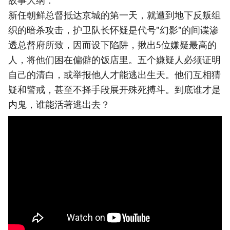
故事大纲：
新任朝鲜总督抵达京城的第一天，就遭到地下反叛组
织的暗杀攻击，护卫队长怀疑是代号"幻影"的间谍渗
透总督府所致，因而设下陷阱，揪出5位嫌疑最高的
人，将他们困在偏僻的饭店里。五个嫌疑人必须证明
自己的清白，或举报他人才能逃出生天。他们互相猜
疑和警戒，甚至不择手段展开殊死搏斗。到底谁才是
内鬼，谁能活著逃出去？