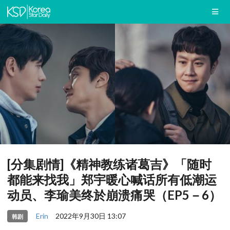
[分集剧情]《精神教练诸葛吉》「随时
都能来找我」郑宇暖心喊话所有低潮运
动员、李瑜美终於崩溃痛哭（EP5－6）
Erin
2022年9月30日 13:07
韩剧