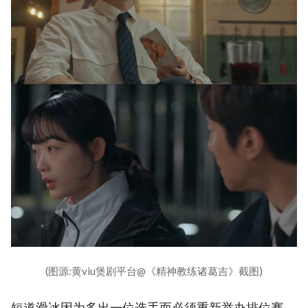
(图源:黄viu煲剧平台@《精神教练诸葛吉》截图)
短道滑冰因为多出一位选手而必须重新举办排位赛，