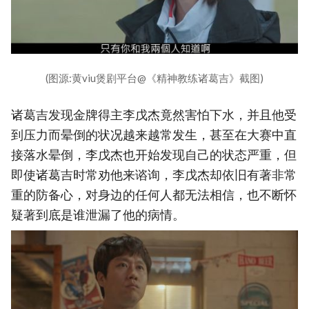
(图源:黄viu煲剧平台@《精神教练诸葛吉》截图)
诸葛吉发现金牌得主李戊杰竟然害怕下水，并且他受
到压力而晕倒的状况越来越常发生，甚至在大赛中直
接落水晕倒，李戊杰也开始发现自己的状态严重，但
即使诸葛吉时常劝他来谘询，李戊杰却依旧有著非常
重的防备心，对身边的任何人都无法相信，也不断怀
疑著到底是谁泄漏了他的病情。