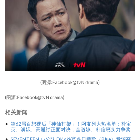
(图源:Facebook@tvN drama)
(图源:Facebook@tvN drama)
相关新闻
第62届百想视后「神仙打架」！网友列大热名单：朴宝
英、润娥、高胤祯正面对决，全道嬿、朴信惠实力争奖
SEVENTEEN 小分队 DK×胜寛冬日新歌〈Blue〉音源夺