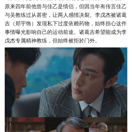
原来四年前他曾与佳乙是情侣，但因当年有传言佳乙
与吴教练过从甚密，让两人感情决裂。李戊杰被诸葛
吉（郑宇饰）发现私下过度依赖药物，始终担心这件
事情曝光影响自己的运动前途。诸葛吉希望能成为李
戊杰专属精神教练，但始终被拒於门外。