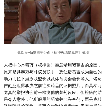
(图源:黄viu煲剧平台@《精神教练诸葛吉》截图)
人权中心具泰万（权律饰）愿意录用诸葛吉的原因，
原来是具泰万与朴议员联手，想让诸葛吉成为自己的
助力而拉下游泳联盟长以及体育协会会长等人。诸葛
吉刻意泄露李戊杰前往买药品的证据照片，而具泰万
竟真的举报协会前来检测他的禁药反应。但检验的结
果令人意外，他所服用的药物并非兴奋剂，而是克服