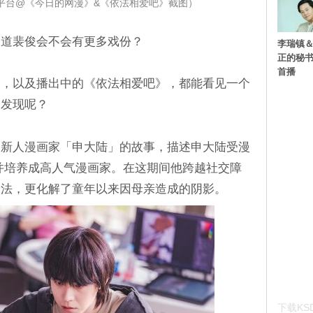
剧平台@《今日的网漫》&《依法相爱吧》截图）
知道裴俊会不会有更多戏份？
李瑞镇＆
正的秘书
首播
》，以及播出中的《依法相爱吧》，都能看见一个
众发现呢？
述新人漫画家「申大陆」的故事，描述申大陆受漫
并培养成高人气漫画家。在这期间他跨越社交障
绘法，更化解了童年以来因母亲造成的阴影。
下载KSD