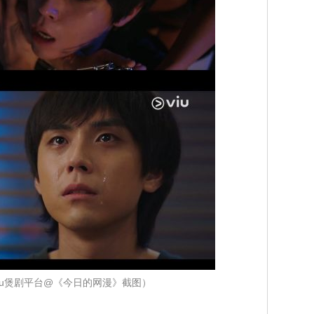
iu煲剧平台@《今日的网漫》截图）