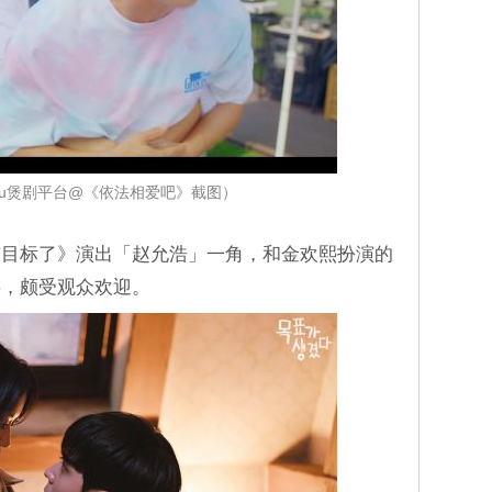
iu煲剧平台@《依法相爱吧》截图）
有目标了》演出「赵允浩」一角，和金欢熙扮演的
事，颇受观众欢迎。