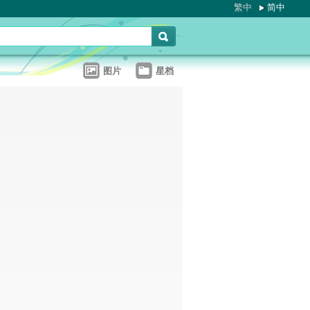
繁中
简中
图片
星档