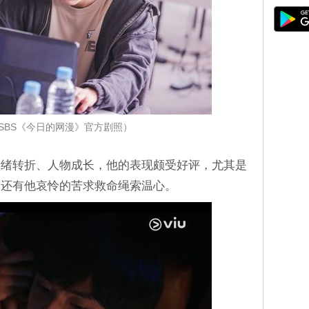
SBS《今日的网漫》官方剧照）
情绪转折、人物成长，他的表现颇受好评，尤其是
，还有他哀怜的苦求救命绳索温心。