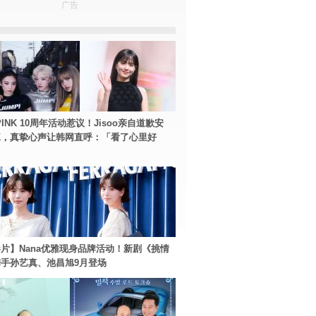
广告
PINK 10周年活动惹议！Jisoo亲自道歉安
NK，真挚心声让韩网直呼：「看了心里好
片】Nana优雅现身品牌活动！新剧《挑情
手孙艺真、池昌旭9月登场