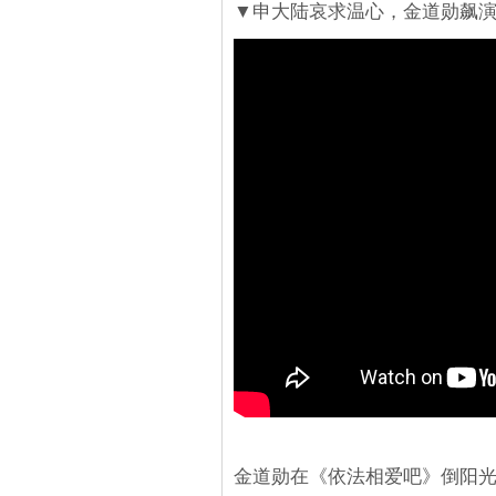
▼申大陆哀求温心，金道勋飙
金道勋在《依法相爱吧》倒阳