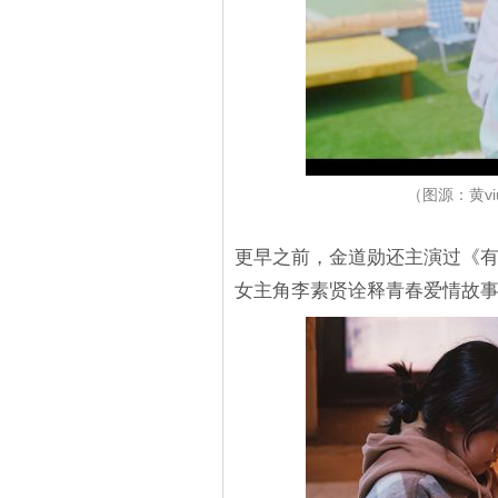
（图源：黄v
更早之前，金道勋还主演过《
女主角李素贤诠释青春爱情故