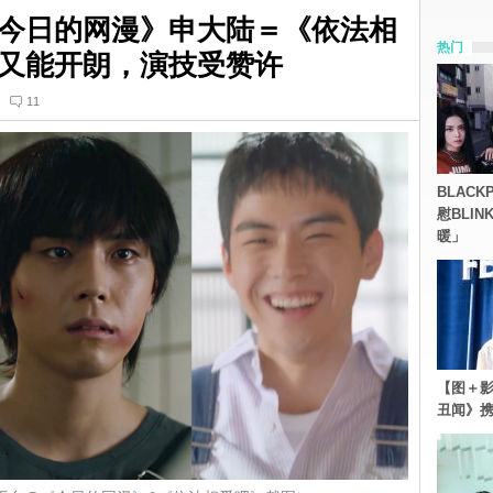
今日的网漫》申大陆＝《依法相
热门
又能开朗，演技受赞许
11
BLACK
慰BLI
暖」
【图＋影
丑闻》携