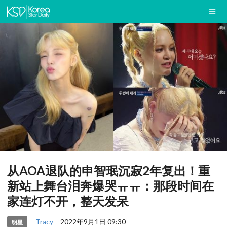
从AOA退队的申智珉沉寂2年复出！重
新站上舞台泪奔爆哭ㅠㅠ：那段时间在
家连灯不开，整天发呆
Tracy
2022年9月1日 09:30
明星