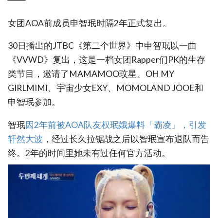
女团AOA前成员申智珉时隔2年正式复出。
30日播出的JTBC《第二个世界》中申智珉以一曲
《VVWD》复出，这是一档女团Rapper们PK的生存
类节目，邀请了MAMAMOO玟星、OH MY
GIRLMIMI、宇宙少女EXY、MOMOLAND JOOE和
申智珉参加。
智珉
因2年前被AOA队友权珉娥爆料「霸凌」，引发
轩然大波
，经过长久拉锯战之后以智珉宣布退队而告
终。2年的时间里她未有过任何官方活动。