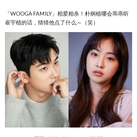
「WOOGA FAMILY」相爱相杀！朴炯植哪会乖乖听
崔宇植的话，猜猜他点了什么～（笑）