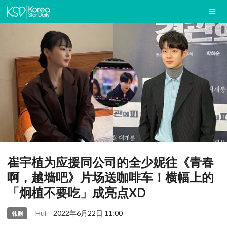
崔宇植为应援同公司的全少妮往《青春
啊，越墙吧》片场送咖啡车！横幅上的
「炯植不要吃」成亮点XD
Hui
2022年6月22日 11:00
韩剧