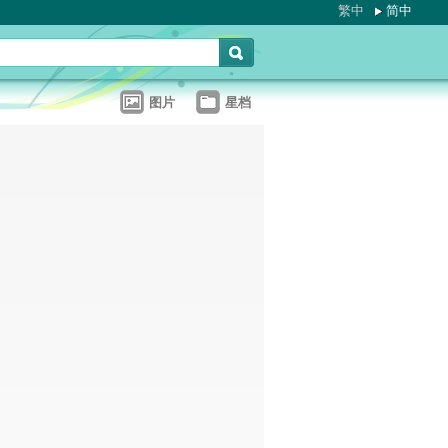
繁中
简中
图片
星档