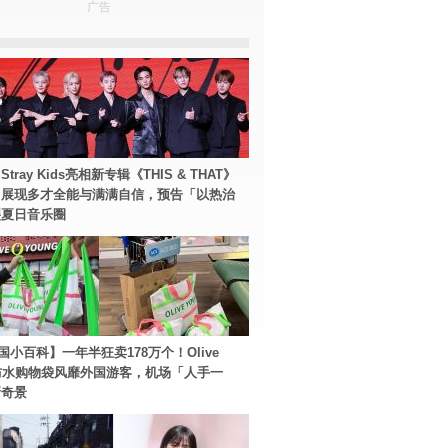
广告
tray Kids亮相新专辑《THIS & THAT》
！展现多才全能与满满自信，预告「以热治
裂夏日音乐圈
国小百科】一年半狂卖178万个！Olive
g防水购物袋风靡外国游客，机场「人手一
新奇景