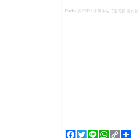
Rachel@KSD / 非得本站书面同
Facebook
Twitter
Line
WhatsApp
Copy
分
Link
享