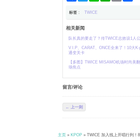
标签 :
TWICE
相关新闻
队长真的要走了？传TWICE志效设1
V.I.P、CARAT、ONCE全来了！10大
通变关卡
【多图】TWICE MISAMO机场时尚美
场焦点
留言/评论
← 上一则
主页
»
KPOP
» TWICE 加入线上开唱行列！