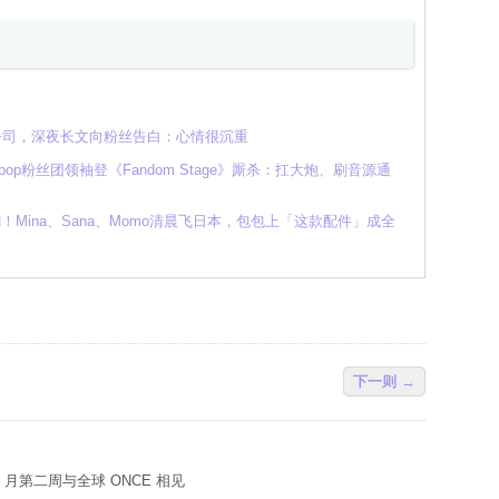
人公司，深夜长文向粉丝告白：心情很沉重
K-pop粉丝团领袖登《Fandom Stage》厮杀：扛大炮、刷音源通
翻！Mina、Sana、Momo清晨飞日本，包包上「这款配件」成全
下一则 →
8 月第二周与全球 ONCE 相见