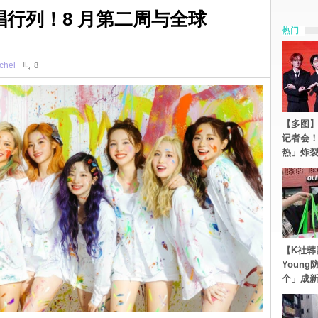
开唱行列！8 月第二周与全球
热门
chel
8
【多图】S
记者会
热」炸
【K社韩
Youn
个」成