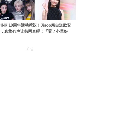
PINK 10周年活动惹议！Jisoo亲自道歉安
NK，真挚心声让韩网直呼：「看了心里好
广告