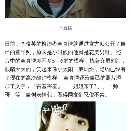
全真㥠
日前，李俊英的扮演者全真㥠就通过官方IG公开了自
己的童年照，原来是小时候的他就是花美男呀。 照
片中的全真㥠差不多5、6岁的模样，梳著齐眉刘海，
眼睛大大的，笑起来像小太阳一般灿烂，隐约已经有
了现在的高冷酷帅模样。 全真㥠还给自己的照片添
加了文字，「害羞害羞」、「姐姐来了? 」、「帅
哥」等，自创表情包，看得网友们忍俊不禁。