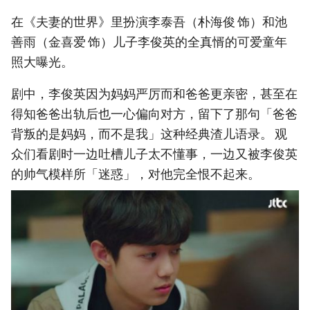
在《夫妻的世界》里扮演李泰吾（朴海俊 饰）和池
善雨（金喜爱 饰）儿子李俊英的全真㥠的可爱童年
照大曝光。
剧中，李俊英因为妈妈严厉而和爸爸更亲密，甚至在
得知爸爸出轨后也一心偏向对方，留下了那句「爸爸
背叛的是妈妈，而不是我」这种经典渣儿语录。 观
众们看剧时一边吐槽儿子太不懂事，一边又被李俊英
的帅气模样所「迷惑」，对他完全恨不起来。