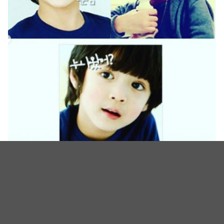
全真㥠
《夫妻的世界》金喜爱「儿子」是2006年出生！6岁就出道
的他，曾饰演过李敏镐、安宰贤、尹施允小时候！