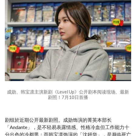
成勋、韩宝凛主演新剧《Level Up》公开剧本阅读现场、最新
剧照！7月10日首播
剧组於近期公开最新剧照。成勋饰演的菁英本部长
「Andante」，是不轻易表露情感、性格冷血但工作能力十
分出色的冷都男；而韩宝凛饰演的「沈妍华」，是濒临死亡