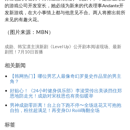
的游戏公司开发室长，她必须为新来的代表理事Andante开
发新游戏，在大小事情上都与他意见不合。两人将擦出前所
未见的有趣火花。
（图片来源：MBN）
成勋、韩宝凛主演新剧《Level Up》公开剧本阅读现场、最新
剧照！7月10日首播
相关新闻
【韩网热门】哪位男艺人最像奇幻罗曼史作品里的男主
角？
好贴心！《24小时健身俱乐部》李浚荣传出美谈挡住郑
恩地防走光！成勋对宋枝恩也有类似暖举
男神成勋零距离！台上台下跑不停〜全场送花又可抱抱
自拍，粉丝超满足！再变身DJ Roiii嗨翻全场
标签