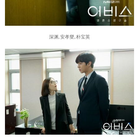
深渊, 安孝燮, 朴宝英