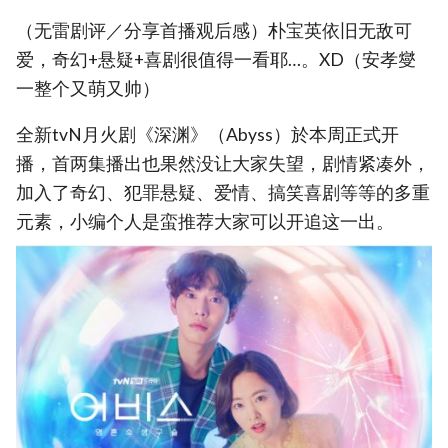
（无雷剧评／分享首播观后感）朴宝英依旧无敌可
爱，奇幻+悬疑+喜剧很值得一看耶…。XD（安孝燮
一整个又萌又帅）
全新tvN月火剧《深渊》（Abyss）於本周正式开
播，首两集播出也果然没让大家失望，剧情紧凑外，
加入了奇幻、犯罪悬疑、爱情、搞笑喜剧等等的多重
元素，小编个人是蛮推荐大家可以开追这一出。