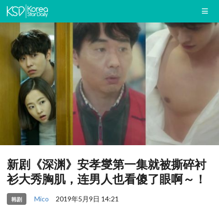
新剧《深渊》安孝燮第一集就被撕碎衬
衫大秀胸肌，连男人也看傻了眼啊～！
Mico
2019年5月9日 14:21
韩剧