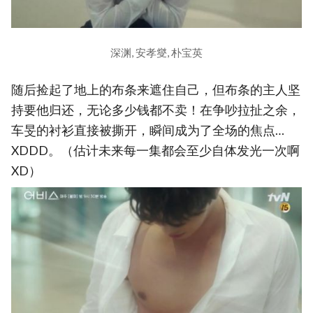
深渊, 安孝燮, 朴宝英
随后捡起了地上的布条来遮住自己，但布条的主人坚
持要他归还，无论多少钱都不卖！在争吵拉扯之余，
车旻的衬衫直接被撕开，瞬间成为了全场的焦点…
XDDD。（估计未来每一集都会至少自体发光一次啊
XD）