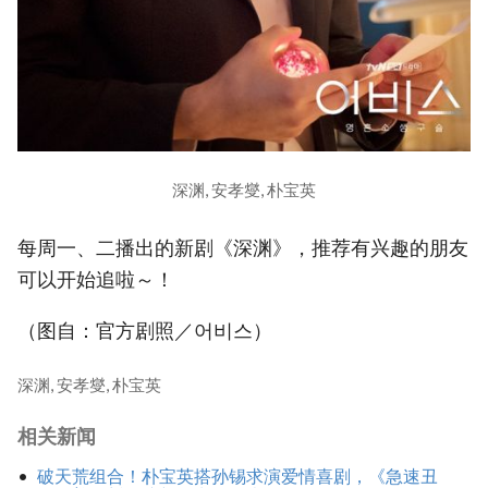
深渊, 安孝燮, 朴宝英
每周一、二播出的新剧《深渊》，推荐有兴趣的朋友
可以开始追啦～！
（图自：官方剧照／어비스）
深渊, 安孝燮, 朴宝英
相关新闻
破天荒组合！朴宝英搭孙锡求演爱情喜剧，《急速丑