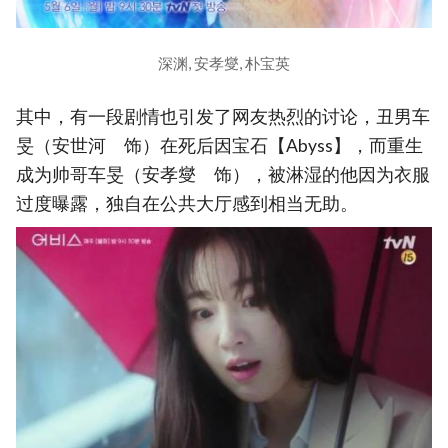
深渊, 安孝燮, 朴宝英
其中，有一段剧情也引发了网友热烈的讨论，丑男车
旻（安世河 饰）在死后因宝石【Abyss】，而重生
成为帅哥车旻（安孝燮 饰），被淋湿的他因为衣服
过度曝露，独自在公共大厅感到相当无助。