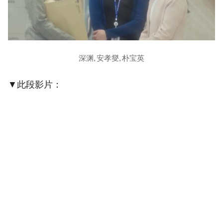
深渊, 安孝燮, 朴宝英
▼此段影片：