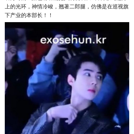
上的光环，神情冷峻，翘著二郎腿，仿佛是在巡视旗
下产业的本部长！！