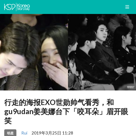
行走的海报EXO世勋帅气看秀，和
gu9udan姜美娜台下「咬耳朵」眉开眼
笑
Rui
2019年3月25日 11:28
明星