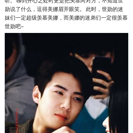
听。 聊到开心之处时更是把头靠向对方，不知道世
勋说了什么，逗得美娜眉开眼笑。 此时，世勋的迷
妹们一定超级羡慕美娜，而美娜的迷弟们一定很羡慕
世勋吧~