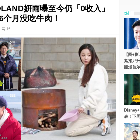
LAND妍雨曝至今仍「0收入」
热门
6个月没吃牛肉！
16
【图+影
紧扣尹升
甜爆首
Disn
表！下