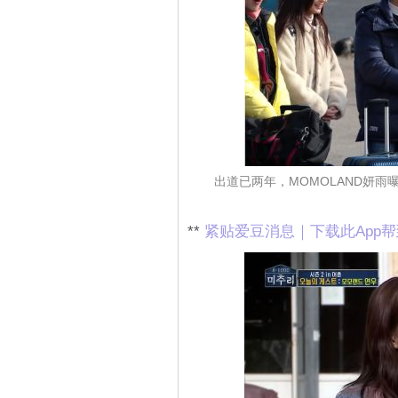
出道已两年，MOMOLAND妍
**
紧贴爱豆消息｜下载此App帮