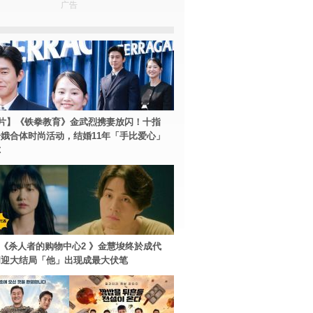
广告
片】《铁拳教育》金武烈携妻放闪！十指
娥合体时尚活动，结婚11年「手比爱心」
尔
ey+《杀人者的购物中心2 》金慧埈终於成代
周迎大结局「他」出现成最大伏笔