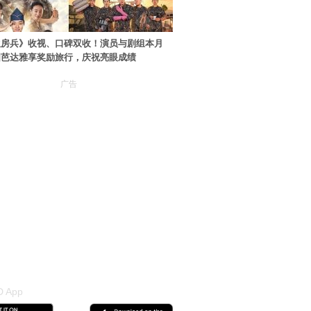
伙房兵》收视、口碑双收！演员与剧组本月
国芭达雅享奖励旅行，庆祝亮眼成绩
广告
 App