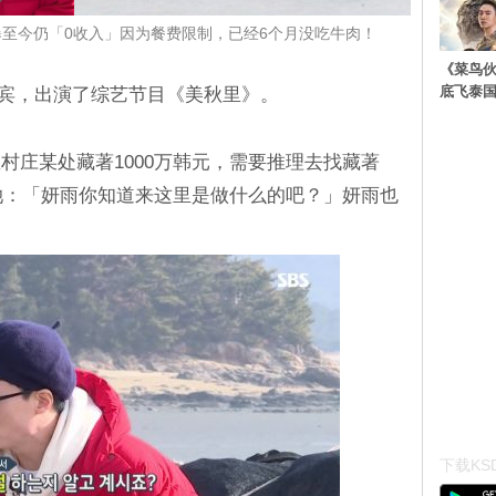
雨曝至今仍「0收入」因为餐费限制，已经6个月没吃牛肉！
《菜鸟
底飞泰
嘉宾，出演了综艺节目《美秋里》。
村庄某处藏著1000万韩元，需要推理去找藏著
问她：「妍雨你知道来这里是做什么的吧？」妍雨也
下载KSD