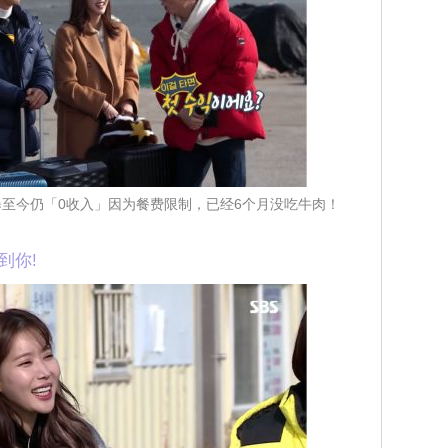
雨曝至今仍「0收入」因为餐费限制，已经6个月没吃牛肉！
到你!