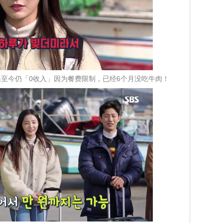
雨曝至今仍「0收入」因为餐费限制，已经6个月没吃牛肉！