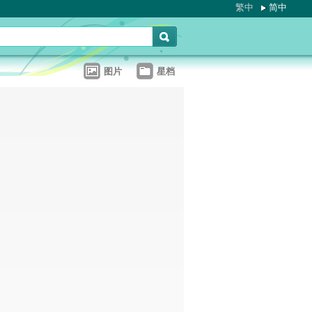
繁中
简中
图片
星档