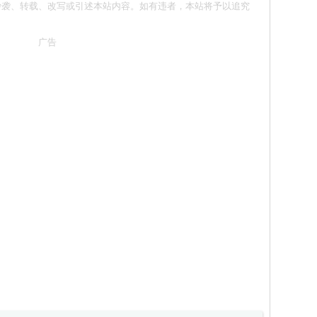
意 请勿抄袭、转载、改写或引述本站内容。如有违者，本站将予以追究
广告