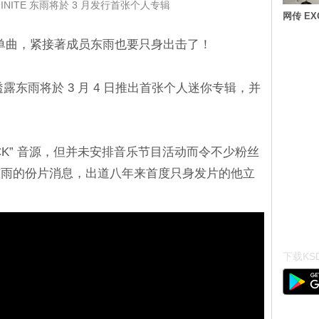
INITE 东雨将於 3 月发行首张个人专辑
网传 E
特别单曲，紧接著成员东雨也要只身出击了！
t 在这周透露东雨将於 3 月 4 日推出首张个人迷你专辑，并
“CLOCK” 音源，但并未安排音乐节目活动而令不少粉丝
东雨的份片消息，出道八年来首度只身发片的他立
下载KSD