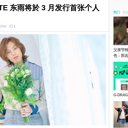
ITE 东雨将於 3 月发行首张个人
热门
chel
1
父亲节特
色：苏志
G-DR