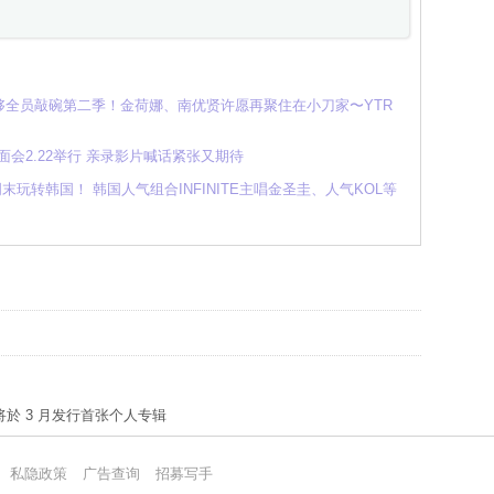
全员敲碗第二季！金荷娜、南优贤许愿再聚住在小刀家〜YTR
港见面会2.22举行 亲录影片喊话紧张又期待
末玩转韩国！ 韩国人气组合INFINITE主唱金圣圭、人气KOL等
雨将於 3 月发行首张个人专辑
私隐政策
广告查询
招募写手