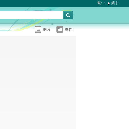
繁中
简中
图片
星档