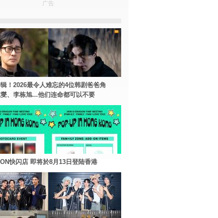
广告
辑！2026最令人难忘的4位韩剧爸爸角
燮、李栋旭...他们连命都可以不要
AGON快闪店 即将於8月13日登陆香港