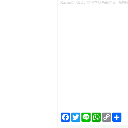
Rachel@KSD / 非得本站书面同
Facebook
Twitter
Line
WhatsApp
Copy
分
Link
享