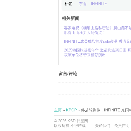
标签 :
东雨
INFINITE
相关新闻
客家电视《细细山路私密达》爬山爬不够
肌肉山山压力大到偷哭！
INFINITE成员成烈首度solo袭港 香
2025韩国旅游嘉年华 邀请您逃离日常 周
表演单位将带来精彩演出
留言/评论
主页
»
KPOP
» 终於轮到你！INFINITE 东
© 2026 KSD 韩星网
版权所有 不得转载
关於我们
免责声明