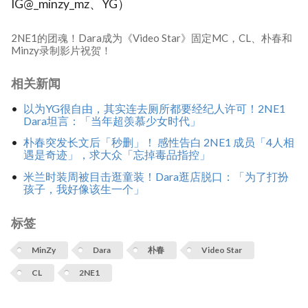
IG@_minzy_mz、YG）
2NE1的团魂！Dara成为《Video Star》固定MC，CL、朴春和
Minzy录制影片祝贺！
相关新闻
以为YG很自由，其实连去厕所都要经纪人许可！2NE1
Dara坦言：「当年超羡慕少女时代」
朴春突发长文后「秒删」！ 感性告白 2NE1 成员「4人相
遇是奇迹」，求大众「忘掉毒品指控」
米兰时装周被目击逛童装！Dara逛店脱口：「为了打扮
孩子，我好像该生一个」
标签
MinZy
Dara
朴春
Video Star
CL
2NE1