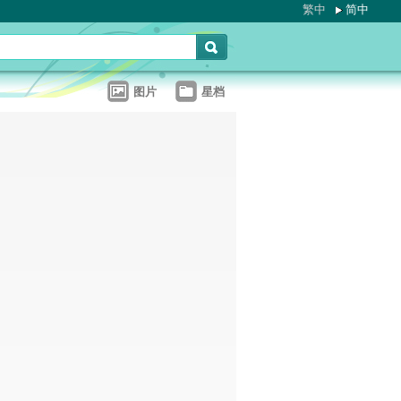
繁中
简中
图片
星档