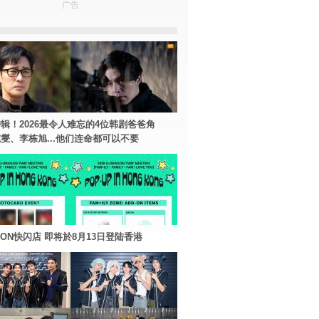
广告
辑！2026最令人难忘的4位韩剧爸爸角
燮、李栋旭...他们连命都可以不要
AGON快闪店 即将於8月13日登陆香港