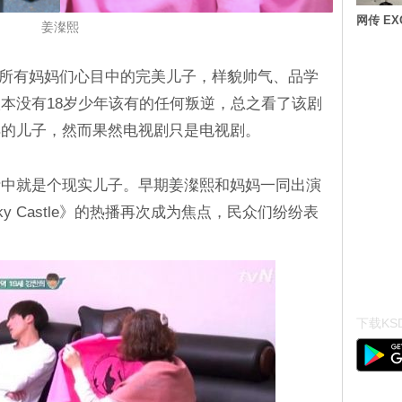
网传 E
姜澯熙
宙就是所有妈妈们心目中的完美儿子，样貌帅气、品学
本没有18岁少年该有的任何叛逆，总之看了该剧
样的儿子，然而果然电视剧只是电视剧。
活中就是个现实儿子。早期姜澯熙和妈妈一同出演
 Castle》的热播再次成为焦点，民众们纷纷表
下载KSD