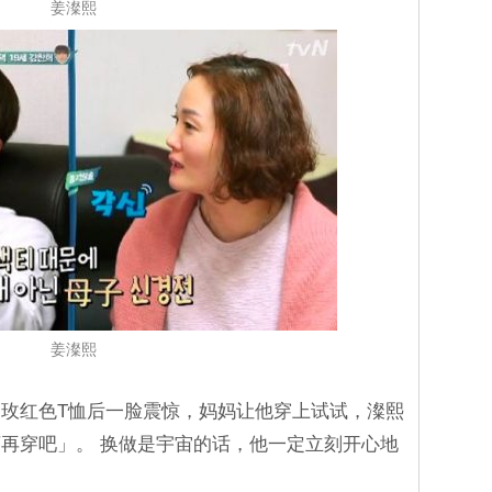
姜澯熙
姜澯熙
玫红色T恤后一脸震惊，妈妈让他穿上试试，澯熙
再穿吧」。 换做是宇宙的话，他一定立刻开心地