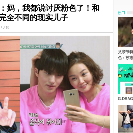
：妈，我都说讨厌粉色了！和
热门
》宇宙完全不同的现实儿子
18
父亲节特
色：苏志
G-DR