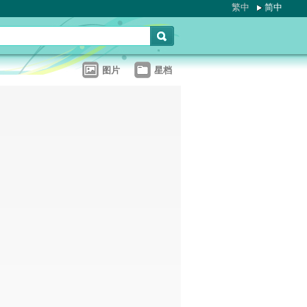
繁中
简中
图片
星档