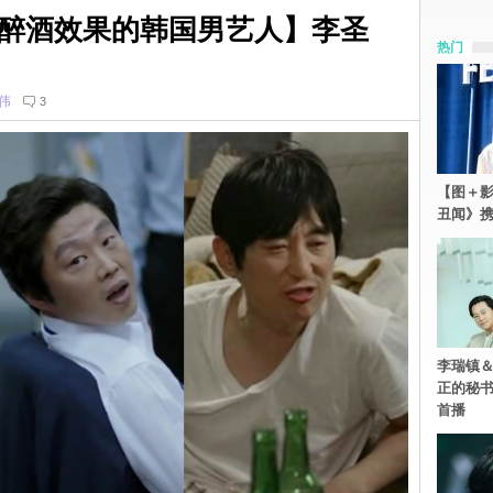
醉酒效果的韩国男艺人】李圣
热门
伟
3
【图＋影
丑闻》携
李瑞镇＆
正的秘书
首播