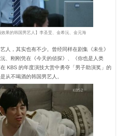
酒效果的韩国男艺人】李圣旻、金希沅、金元海
男艺人，其实也有不少。曾经同样在剧集《未生》
希沅、刚刚凭在《今天的侦探》、《你也是人类
在 KBS 的年度演技大赏中勇夺「男子助演奖」的
都是从不喝酒的韩国男艺人。