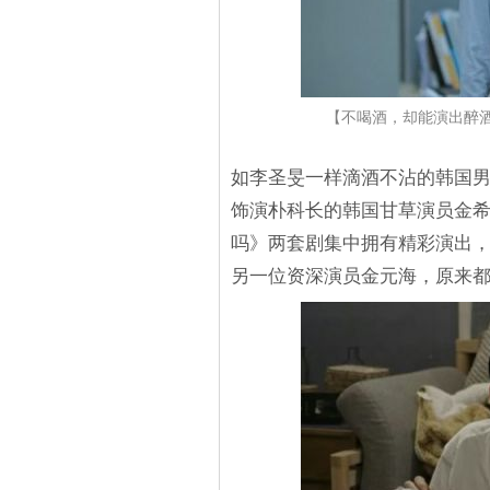
【不喝酒，却能演出醉
如李圣旻一样滴酒不沾的韩国
饰演朴科长的韩国甘草演员金
吗》两套剧集中拥有精彩演出，
另一位资深演员金元海，原来