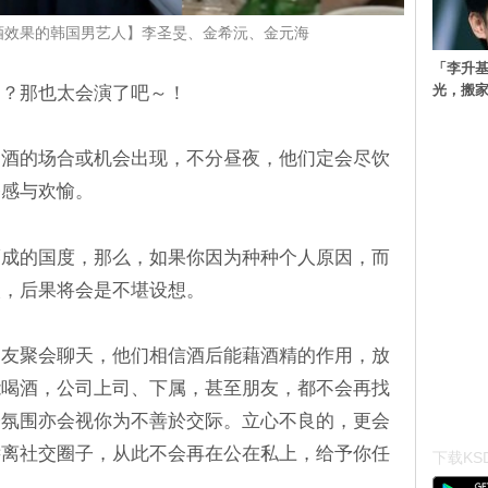
酒效果的韩国男艺人】李圣旻、金希沅、金元海
「李升
光，搬家
？？那也太会演了吧～！
喝酒的场合或机会出现，不分昼夜，他们定会尽饮
奋感与欢愉。
而成的国度，那么，如果你因为种种个人原因，而
欢，后果将会是不堪设想。
朋友聚会聊天，他们相信酒后能藉酒精的作用，放
能喝酒，公司上司、下属，甚至朋友，都不会再找
会氛围亦会视你为不善於交际。立心不良的，更会
远离社交圈子，从此不会再在公在私上，给予你任
下载KSD