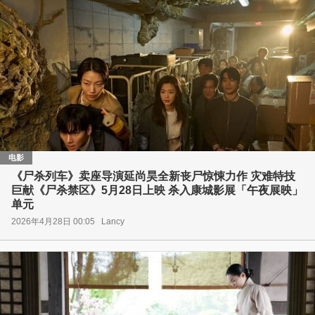
电影
《尸杀列车》卖座导演延尚昊全新丧尸惊悚力作 灾难特技
巨献《尸杀禁区》5月28日上映 杀入康城影展「午夜展映」
单元
2026年4月28日 00:05
Lancy