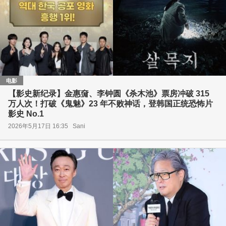
电影
【影史新纪录】金惠奫、李钟圆《杀木池》票房冲破 315
万人次！打破《鬼魅》23 年不败神话，登韩国正统恐怖片
影史 No.1
2026年5月17日 16:35
Sani