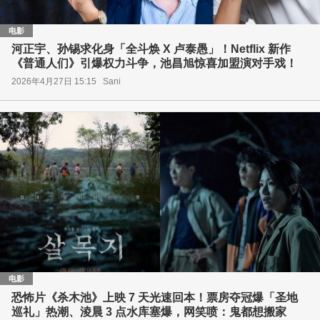
电影
河正宇、孙锡求化身「全斗焕 X 卢泰愚」！Netflix 新作
《普通人们》引爆权力斗争，池昌旭惊喜加盟演对手戏！
2026年4月27日 15:15
Sani
电影
恐怖片《杀木池》上映 7 天光速回本！票房夺冠爆「圣地
巡礼」热潮、淩晨 3 点水库塞爆，网笑喷：鬼都想搬家