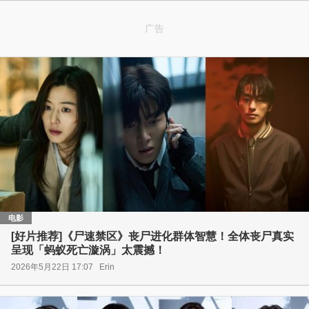
广告
电影
[好片推荐]《尸速禁区》丧尸进化群体智慧！全体丧尸真实
呈现「蚂蚁死亡漩涡」太震撼！
2026年5月22日 17:07
Erin