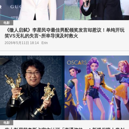
电影
《徵人启弑》李星民夺最佳男配领奖发言却惹议！单纯开玩
笑VS无礼的失言~所幸导演及时救火
2026年5月11日 18:14
Erin
电影