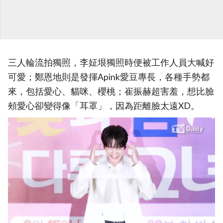
三人輪流拍獨照，李姃垠獨照時便被工作人員大喊好
可愛；鄭恩地則是發揮Apink愛豆專長，各種手勢都
來，包括愛心、貓咪、櫻桃；崔振赫超害羞，想比臉
頰愛心卻變得像「耳罩」，因為距離臉太遠XD。