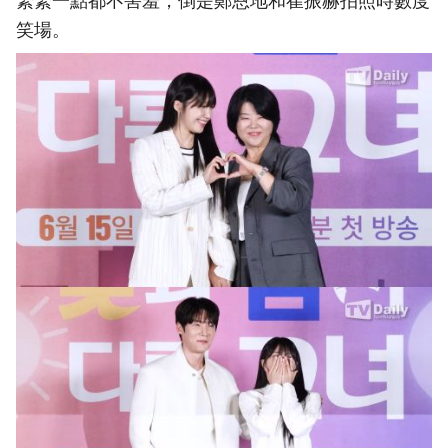
緊緊一點都不害羞，倒是鄭恩地和崔振赫拍照時數度
笑場。