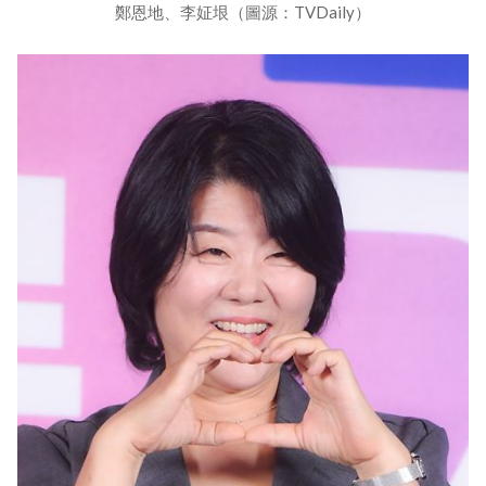
鄭恩地、李姃垠（圖源：TVDaily）