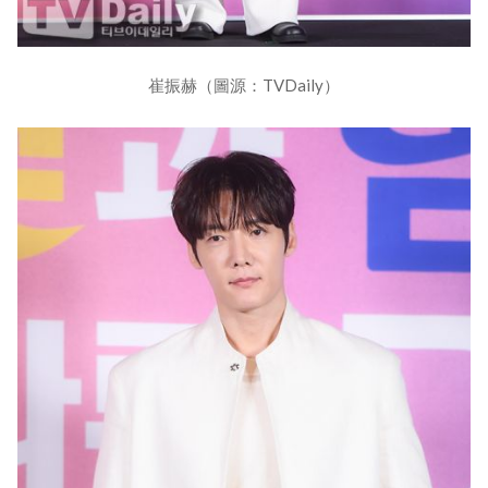
崔振赫（圖源：TVDaily）