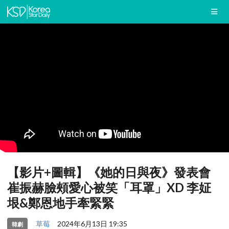
【影片+圖輯】《她的日與夜》發表會
崔振赫臉頰愛心被笑「耳罩」XD 李姃
垠&鄭恩地手牽緊緊
草莓
2024年6月13日 19:35
韓劇