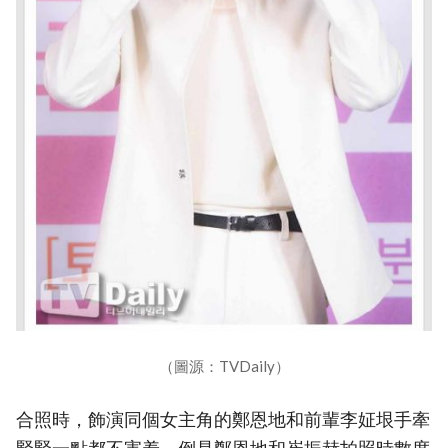
（圖源：TVDaily）
合照時，飾演同個女主角的鄭恩地和前輩李姃垠手牽