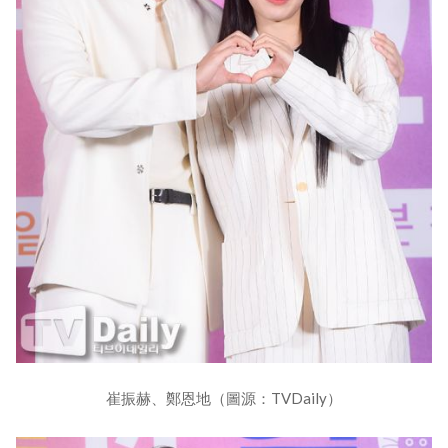
崔振赫、鄭恩地（圖源：TVDaily）