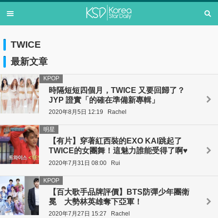
TWICE
最新文章
KPOP
時隔短短四個月，TWICE 又要回歸了？
JYP 證實「的確在準備新專輯」
2020年8月5日 12:19
Rachel
明星
【有片】穿著紅西裝的EXO KAI跳起了
TWICE的女團舞！這魅力誰能受得了啊♥
2020年7月31日 08:00
Rui
KPOP
【百大歌手品牌評價】BTS防彈少年團衛
冕 大勢林英雄奪下亞軍！
2020年7月27日 15:27
Rachel