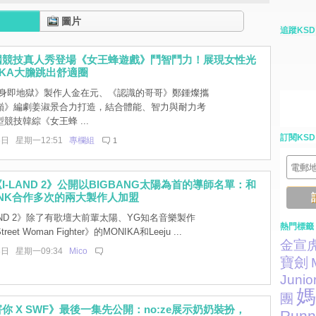
圖片
追蹤KSD
國競技真人秀登場《女王蜂遊戲》鬥智鬥力！展現女性光
IKA大膽跳出舒適圈
身即地獄》製作人金在元、《認識的哥哥》鄭鍾燦攜
巔》編劇姜淑景合力打造，結合體能、智力與耐力考
競技韓綜《女王蜂 ...
訂閱KSD
6日 星期一12:51
專欄組
1
I-LAND 2》公開以BIGBANG太陽為首的導師名單：和
PINK合作多次的兩大製作人加盟
AND 2》除了有歌壇大前輩太陽、YG知名音樂製作
熱門標籤
et Woman Fighter》的MONIKA和Leeju ...
金宣
8日 星期一09:34
Mico
寶劍
Junio
媽
團
你 X SWF》最後一集先公開：no:ze展示奶奶裝扮，
Runn