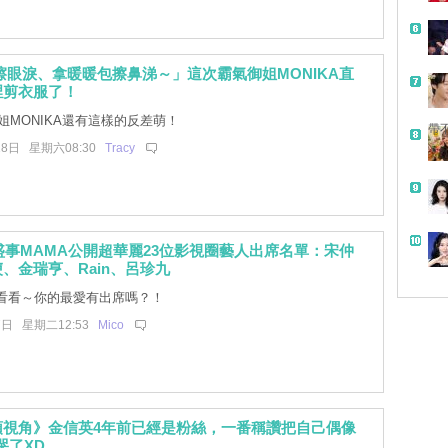
擦眼淚、拿暖暖包擦鼻涕～」這次霸氣御姐MONIKA直
裡剪衣服了！
姐MONIKA還有這樣的反差萌！
帶
18日 星期六08:30
Tracy
度盛事MAMA公開超華麗23位影視圈藝人出席名單：宋仲
、金瑞亨、Rain、呂珍九
看看～你的最愛有出席嗎？！
7日 星期二12:53
Mico
預視角》金信英4年前已經是粉絲，一番稱讚把自己偶像
弄哭了XD