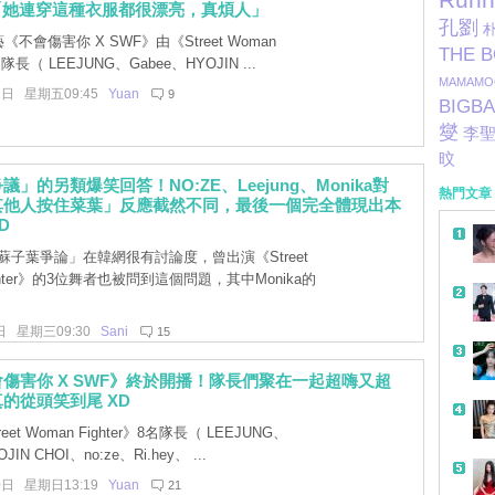
y：「她連穿這種衣服都很漂亮，真煩人」
孔劉
《不會傷害你 X SWF》由《Street Woman
THE 
名隊長（ LEEJUNG、Gabee、HYOJIN ...
MAMAMO
1日 星期五09:45
Yuan
9
BIGB
燮
李
旼
」的另類爆笑回答！NO:ZE、Leejung、Monika對
熱門文章
其他人按住菜葉」反應截然不同，最後一個完全體現出本
D
子葉爭論」在韓網很有討論度，曾出演《Street
ighter》的3位舞者也被問到這個問題，其中Monika的
日 星期三09:30
Sani
15
傷害你 X SWF》終於開播！隊長們聚在一起超嗨又超
的從頭笑到尾 XD
eet Woman Fighter》8名隊長（ LEEJUNG、
JIN CHOI、no:ze、Ri.hey、 ...
0日 星期日13:19
Yuan
21