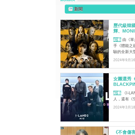
MONIKA
新聞
歷代級韓
輝、MON
綜藝
由《單
手《體能之
驗的全新大型
2024年9月1
女團選秀《
BLACK
綜藝
《I-L
人，還有《Stre
2024年3月1
《不會傷害