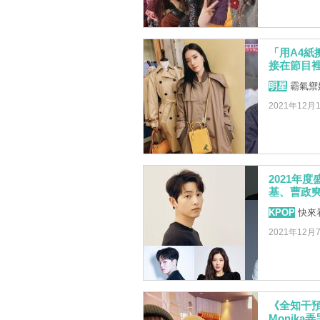
「用A4紙
接在節目
明星
霸氣禦
2021年12月
2021年
基、曹政奭
KPOP
快來
2021年12月
《全知干
Monika