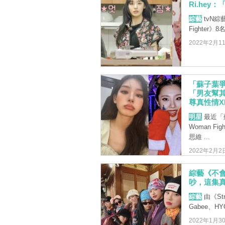
Ri.he
綜藝
tvN綜藝
Fighter》8
2022年2月1
「蘇子葉爭議
「男友幫
尊真性情X
明星
最近「蘇
Woman F
思維 ...
2022年2月2
綜藝《不會
吵，這集真
綜藝
由《Str
Gabee、HYO
2022年1月3