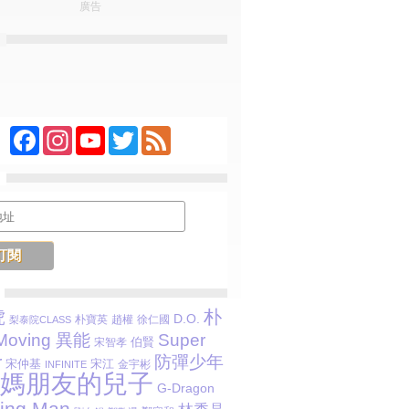
廣告
Facebook
Instagram
YouTube
Twitter
Feed
朴
虎
D.O.
朴寶英
趙權
徐仁國
梨泰院CLASS
Moving 異能
Super
伯賢
宋智孝
r
防彈少年
宋江
宋仲基
金宇彬
INFINITE
媽朋友的兒子
G-Dragon
ing Man