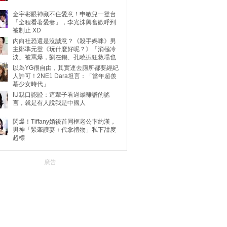
金宇彬眼神藏不住愛意！申敏兒一登台
「全程看著愛妻」，李光洙興奮歡呼到
被制止 XD
內向社恐還是沒誠意？《殺手媽咪》男
主鄭準元登《玩什麼好呢？》「消極冷
淡」被罵爆，劉在錫、孔曉振狂救場也
不動
以為YG很自由，其實連去廁所都要經紀
人許可！2NE1 Dara坦言：「當年超羨
慕少女時代」
IU親口認證：這輩子看過最離譜的謠
言，就是有人說我是中國人
閃爆！Tiffany婚後首同框老公卞約漢，
男神「緊牽護妻＋代拿禮物」私下甜度
超標
廣告