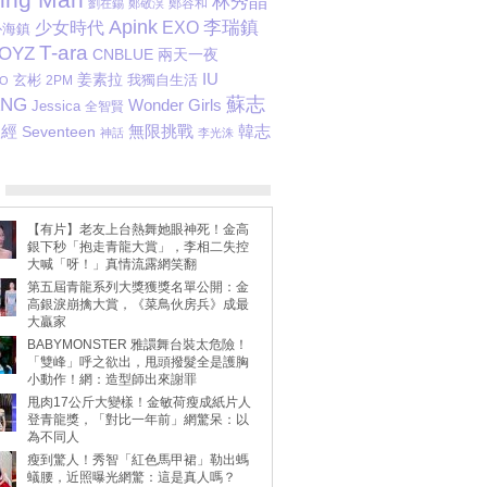
林秀晶
鄭容和
劉在錫
鄭敬淏
Apink
李瑞鎮
少女時代
EXO
朴海鎮
T-ara
BOYZ
CNBLUE
兩天一夜
IU
姜素拉
玄彬
我獨自生活
2PM
O
蘇志
ANG
Wonder Girls
Jessica
全智賢
聖經
韓志
無限挑戰
Seventeen
神話
李光洙
【有片】老友上台熱舞她眼神死！金高
銀下秒「抱走青龍大賞」，李相二失控
大喊「呀！」真情流露網笑翻
第五屆青龍系列大獎獲獎名單公開：金
高銀淚崩擒大賞，《菜鳥伙房兵》成最
大贏家
BABYMONSTER 雅譞舞台裝太危險！
「雙峰」呼之欲出，甩頭撥髮全是護胸
小動作！網：造型師出來謝罪
甩肉17公斤大變樣！金敏荷瘦成紙片人
登青龍獎，「對比一年前」網驚呆：以
為不同人
瘦到驚人！秀智「紅色馬甲裙」勒出螞
蟻腰，近照曝光網驚：這是真人嗎？