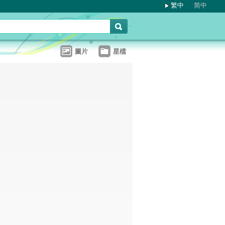
繁中
简中
圖片
星檔