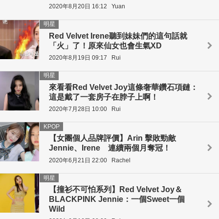
2020年8月20日 16:12
Yuan
明星
Red Velvet Irene聽到妹妹們的這句話就
「火」了！原來仙女也會生氣XD
2020年8月19日 09:17
Rui
明星
來看看Red Velvet Joy這條奢華鑽石項鏈：
這是戴了一套房子在脖子上啊！
2020年7月28日 10:00
Rui
KPOP
【女團個人品牌評價】Arin 擊敗勁敵
Jennie、Irene 連續兩個月奪冠！
2020年6月21日 22:00
Rachel
明星
【撞衫不可怕系列】Red Velvet Joy＆
BLACKPINK Jennie：一個Sweet一個
Wild