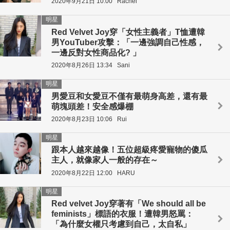
2020年9月21日 10:00
Rachel
明星
Red Velvet Joy穿「女性主義者」T恤遭韓
男YouTuber攻擊：「一邊強調自己性感，
一邊反對女性商品化? 」
2020年8月26日 13:34
Sani
明星
男愛豆和女愛豆不僅有最萌身高差，還有最
萌塊頭差！安全感爆棚
2020年8月23日 10:06
Rui
明星
跟本人越來越像！五位超級疼愛寵物的傻瓜
主人，就像家人一般的存在～
2020年8月22日 12:00
HARU
明星
Red velvet Joy穿著有「We should all be
feminists」標語的衣服！遭韓男怒罵：
「為什麼女權只考慮到自己，太自私」