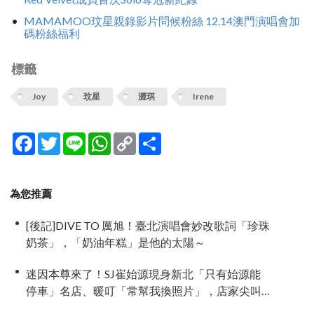
MAMAMOO玟星親錄影片問候粉絲 12.14澳門演唱會加
碼粉絲福利
標籤
Joy
玟星
澀琪
Irene
Facebook
Twitter
Line
WhatsApp
Copy
分
Link
享
為您推薦
[後記]DIVE TO 厲旭！臺北演唱會妙改歌詞「珍珠
奶茶」，「奶油年糕」是他的太陽～
迷因本尊來了！SJ崔始源現身新北「只有始源能
停車」名店、暖叮「常幫我換照片」，店家尖叫
合照網笑翻：這輩子不能脫粉了