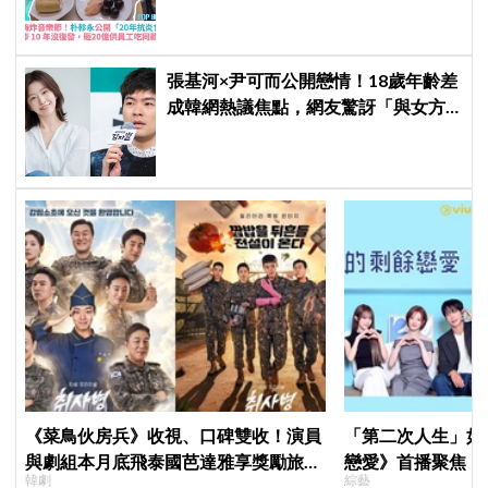
餐
張基河×尹可而公開戀情！18歲年齡差
成韓網熱議焦點，網友驚訝「與女方
媽媽僅差5歲」
《菜鳥伙房兵》收視、口碑雙收！演員
「第二次人生」如
與劇組本月底飛泰國芭達雅享獎勵旅
戀愛》首播聚焦「
韓劇
綜藝
行，慶祝亮眼成績
全場淚崩，初見面