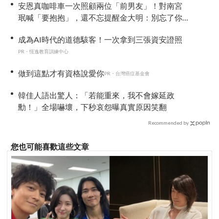
安恩真咖啡車一次照顧兩位「前男友」！對南宮
珉喊「要抱抱」，還不忘提醒金大明：別忘了你
新婚 XD
成為AI時代的道德駭客！一次拿到三張資安證照
PR・恆逸教育訓練中心
做到這點才有資格說愛你
PR・台灣癌症基金會
韓佳人語出驚人：「若能重來，我不會嫁延政
勳！」全場嚇壞，下秒哀怨曝真實原因笑翻
Recommended by
您也可能喜歡這些文章