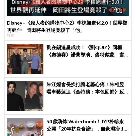
Disney+《殺人者的購物中心2》李棟旭進化2.0！世界觀
再延伸 岡田將生登場竟殺了「他」
韓劇
劉在錫追星成功！《劉QUIZ》同框
《奧德賽》諾蘭導演、麥特戴蒙 害
羞比YA幸福笑容藏不住
朱江燦會長挨打讓老婆心疼！朱相昱
曝車藝蓮追《金特務：本色回歸》反
應：「是不是打得太狠了？」
54 歲嗨炸 Waterbomb！JYP朴軫永
公開「20年抗炎食譜」，自豪濕疹 10
年沒復發、砸20億供員工吃同款有機