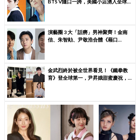
BTS V隨口一誇，美國小店湧入全球
ARMY擠爆
演藝圈 3 大「話癆」男神聚齊！金南
佶、朱智勛、尹敬浩合體《藉口
GO》，劉在錫恐遇職業生涯最強對手
金武烈終於被全世界看見！《鐵拳教
育》登全球第一，尹昇娥甜蜜慶祝，
《劉QUIZ》公開夫妻相擁落淚故事