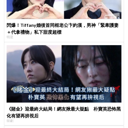
閃爆！Tiffany婚後首同框老公卞約漢，男神「緊牽護妻
＋代拿禮物」私下甜度超標
明星
《賭金》迎最終大結局！網友揪最大疑點 朴寶英恐怖黑
化有望再拚視后
韓劇