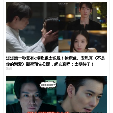
短短幾十秒竟有6場吻戲太犯規！徐康俊、安恩真《不是
你的戀愛》甜蜜預告公開，網友直呼：太期待了！
韓劇