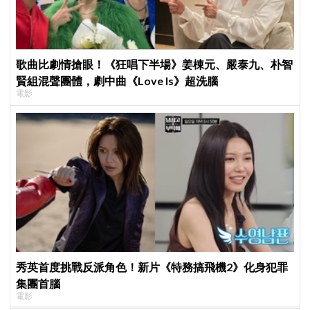
歌曲比劇情搶眼！《狂唱下半場》姜棟元、嚴泰九、朴智
賢組混聲團體，劇中曲《Love Is》超洗腦
電影
秀英首度挑戰反派角色！新片《特務搞飛機2》化身犯罪
集團首腦
電影