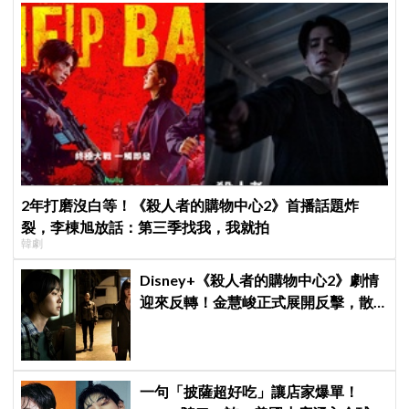
2年打磨沒白等！《殺人者的購物中心2》首播話題炸
裂，李棟旭放話：第三季找我，我就拍
韓劇
Disney+《殺人者的購物中心2》劇情
迎來反轉！金慧峻正式展開反擊，散
發「叔叔李棟旭」般強大氣場
一句「披薩超好吃」讓店家爆單！