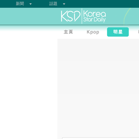
新聞
話題