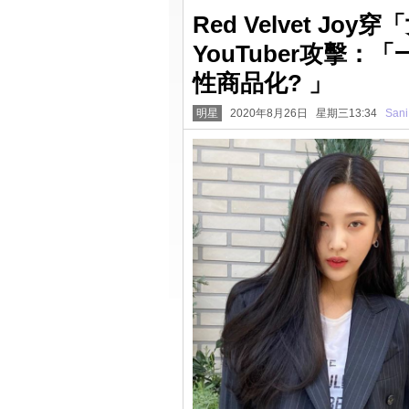
Red Velvet J
YouTuber攻擊
性商品化? 」
明星
2020年8月26日 星期三13:34
Sani