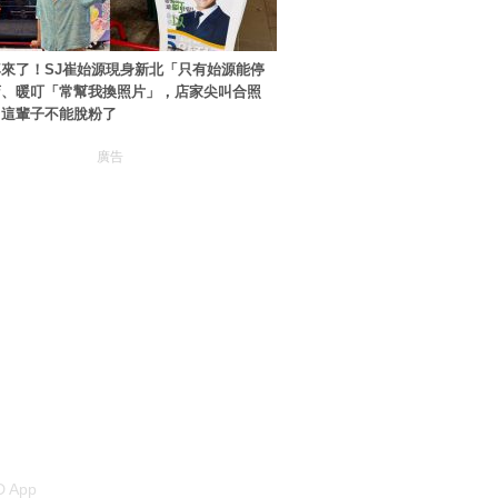
來了！SJ崔始源現身新北「只有始源能停
店、暖叮「常幫我換照片」，店家尖叫合照
：這輩子不能脫粉了
廣告
 App