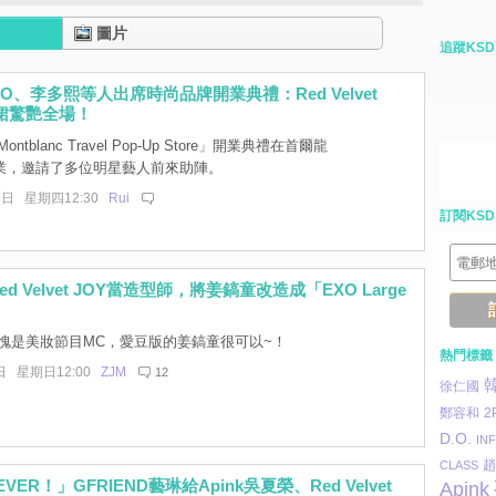
圖片
追蹤KSD
.O、李多熙等人出席時尚品牌開業典禮：Red Velvet
藍裙驚艷全場！
ntblanc Travel Pop-Up Store」開業典禮在首爾龍
業，邀請了多位明星藝人前來助陣。
3日 星期四12:30
Rui
訂閱KSD
d Velvet JOY當造型師，將姜鎬童改造成「EXO Large
不愧是美妝節目MC，愛豆版的姜鎬童很可以~！
熱門標籤
日 星期日12:00
ZJM
12
徐仁國
鄭容和
2
D.O.
INF
趙
CLASS
EVER！」GFRIEND藝琳給Apink吳夏榮、Red Velvet
Apink