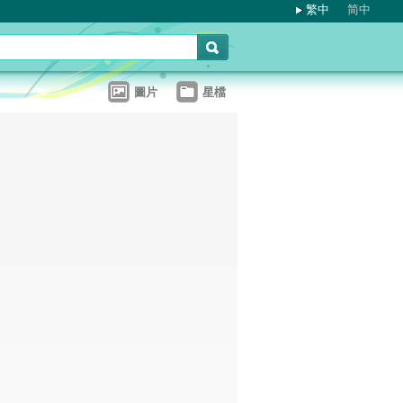
繁中
简中
圖片
星檔