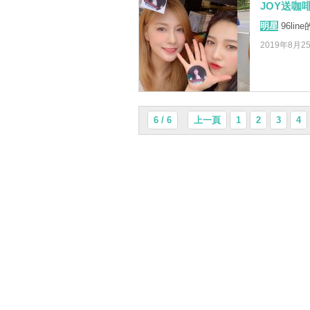
JOY送咖
明星
96li
2019年8月2
6 / 6
上一頁
1
2
3
4