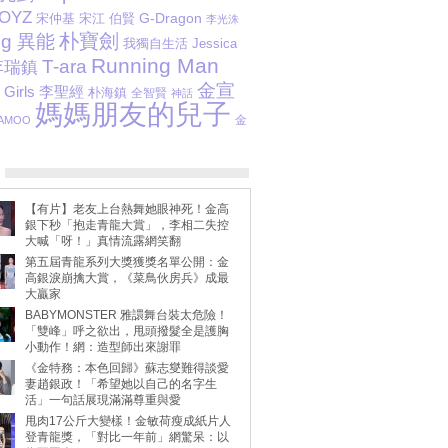
BOYZ
G-Dragon
宋江
伯賢
宋仲基
李光洙
朴寶劍
ng 異能
我獨自生活
Jessica
Running Man
T-ara
李瑞鎮
金宣
李聖經
Girls
朴海鎮
全智賢
神話
媽媽朋友的兒子
金
AMOO
【有片】老友上台熱舞她眼神死！金高
銀下秒「抱走青龍大賞」，李相二失控
大喊「呀！」真情流露網笑翻
第五屆青龍系列大獎獲獎名單公開：金
高銀淚崩擒大賞，《菜鳥伙房兵》成最
大贏家
BABYMONSTER 雅譞舞台裝太危險！
「雙峰」呼之欲出，甩頭撥髮全是護胸
小動作！網：造型師出來謝罪
《金特務：本色回歸》蘇志燮難得談愛
妻趙銀政！「希望她以自己的名字生
活」一句話展現滿滿尊重與愛
甩肉17公斤大變樣！金敏荷瘦成紙片人
登青龍獎，「對比一年前」網驚呆：以