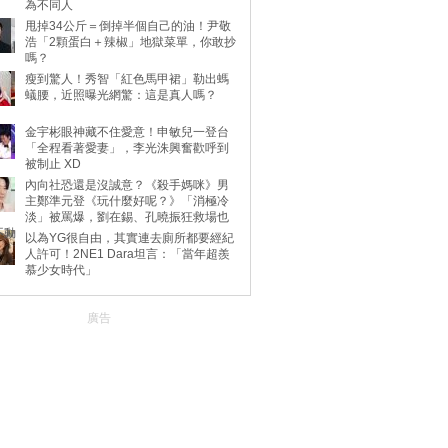
為不同人
甩掉34公斤＝倒掉半個自己的油！尹敬
浩「2顆蛋白＋辣椒」地獄菜單，你敢抄
嗎？
瘦到驚人！秀智「紅色馬甲裙」勒出螞
蟻腰，近照曝光網驚：這是真人嗎？
金宇彬眼神藏不住愛意！申敏兒一登台
「全程看著愛妻」，李光洙興奮歡呼到
被制止 XD
內向社恐還是沒誠意？《殺手媽咪》男
主鄭準元登《玩什麼好呢？》「消極冷
淡」被罵爆，劉在錫、孔曉振狂救場也
不動
以為YG很自由，其實連去廁所都要經紀
人許可！2NE1 Dara坦言：「當年超羨
慕少女時代」
廣告