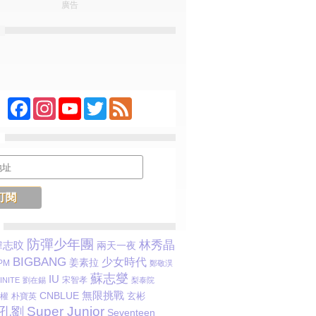
廣告
Facebook
Instagram
YouTube
Twitter
Feed
防彈少年團
林秀晶
韓志旼
兩天一夜
BIGBANG
少女時代
姜素拉
PM
鄭敬淏
蘇志燮
IU
宋智孝
INITE
劉在錫
梨泰院
CNBLUE
無限挑戰
玄彬
權
朴寶英
Super Junior
孔劉
Seventeen