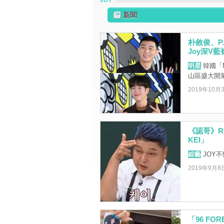
JOY
新聞
朴敘俊、P
Joy深V
明星
韓國「Mo
山區盛大開
2019年10月
《認哥》Re
KEI」
綜藝
JOY
2019年9月8
「96 FOR