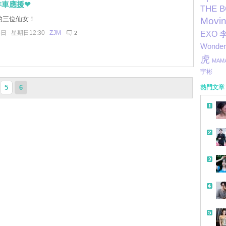
啡車應援❤
THE 
ne的三位仙女！
Movi
5日 星期日12:30
ZJM
2
EXO
Wonder 
虎
MAM
宇彬
5
6
熱門文章