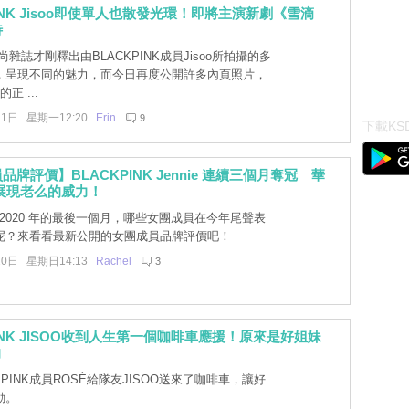
PINK Jisoo即使單人也散發光環！即將主演新劇《雪滴
待
雜誌才剛釋出由BLACKPINK成員Jisoo所拍攝的多
，呈現不同的魅力，而今日再度公開許多內頁照片，
正 ...
21日 星期一12:20
Erin
9
下載KSD
牌評價】BLACKPINK Jennie 連續三個月奪冠 華
n 展現老么的威力！
2020 年的最後一個月，哪些女團成員在今年尾聲表
呢？來看看最新公開的女團成員品牌評價吧！
20日 星期日14:13
Rachel
3
PINK JISOO收到人生第一個咖啡車應援！原來是好姐妹
的
KPINK成員ROSÉ給隊友JISOO送來了咖啡車，讓好
動。