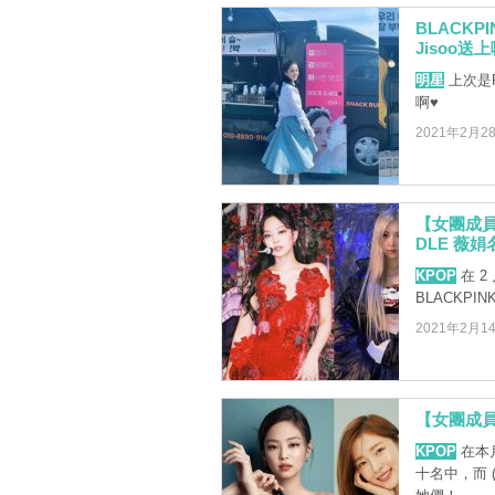
BLACKP
Jisoo
明星
上次是R
啊♥
2021年2月2
【女團成員
DLE 薇
KPOP
在 
BLACKPIN
2021年2月1
【女團成員
KPOP
在本月
十名中，而 (