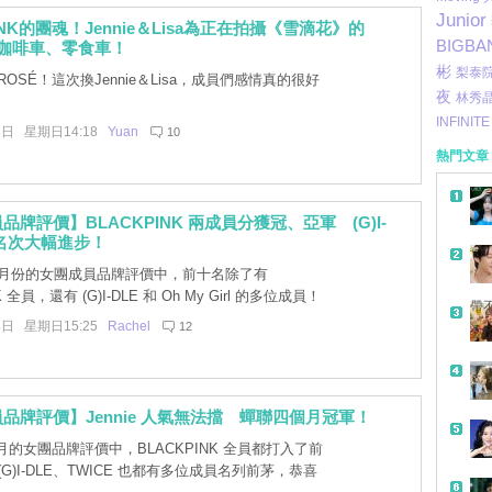
Junior
INK的團魂！Jennie＆Lisa為正在拍攝《雪滴花》的
BIGBA
送上咖啡車、零食車！
彬
梨泰院
OSÉ！這次換Jennie＆Lisa，成員們感情真的很好
夜
林秀
INFINITE
8日 星期日14:18
Yuan
10
熱門文章
品牌評價】BLACKPINK 兩成員分獲冠、亞軍 (G)I-
娟名次大幅進步！
2 月份的女團成員品牌評價中，前十名除了有
K 全員，還有 (G)I-DLE 和 Oh My Girl 的多位成員！
帶
4日 星期日15:25
Rachel
12
品牌評價】Jennie 人氣無法擋 蟬聯四個月冠軍！
的女團品牌評價中，BLACKPINK 全員都打入了前
G)I-DLE、TWICE 也都有多位成員名列前茅，恭喜