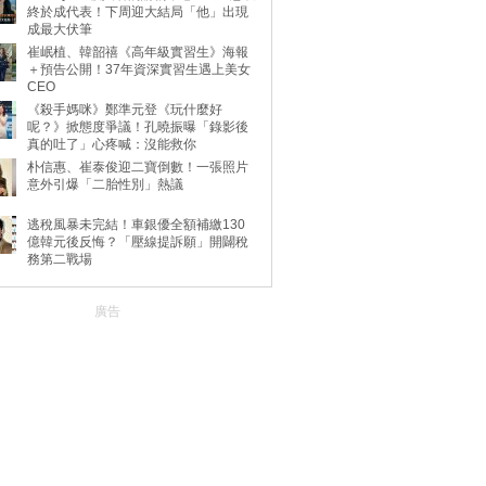
終於成代表！下周迎大結局「他」出現
成最大伏筆
崔岷植、韓韶禧《高年級實習生》海報
＋預告公開！37年資深實習生遇上美女
CEO
《殺手媽咪》鄭準元登《玩什麼好
呢？》掀態度爭議！孔曉振曝「錄影後
真的吐了」心疼喊：沒能救你
朴信惠、崔泰俊迎二寶倒數！一張照片
意外引爆「二胎性別」熱議
逃稅風暴未完結！車銀優全額補繳130
億韓元後反悔？「壓線提訴願」開闢稅
務第二戰場
廣告