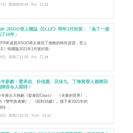
17日 星期四09:48
Rui
21
INK JISOO登上雜誌《ELLE》明年1月封面：「為了一個
了10年」
KPINK成員JISOO再次展現了無敵的時尚資源，登上
LE》韓國版2021年1月號封面。
16日 星期三12:00
Rui
28
2021年新劇：曹承佑、朴信惠、呂珍九、丁海寅等人都將回
麗陣容令人期待！
今年推出大熱劇《梨泰院Class》、《夫妻的世界》，
《雙甲路邊攤》、《回到18歲》。接下來2021年的
 ...
28日 星期六10:22
Yuan
12