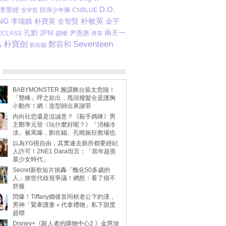
D.O.
李聖經
防彈少年團
安宰賢
CNBLUE
NG
朴敏英
李瑞鎮
朴寶英
金宇
全智賢
孔劉
2PM
尹恩惠
兩天一
CLASS
趙權
秀英
Seventeen
朴寶劍
鄭容和
晶
劉在錫
BABYMONSTER 雅譞舞台裝太危險！
「雙峰」呼之欲出，甩頭撥髮全是護胸
小動作！網：造型師出來謝罪
內向社恐還是沒誠意？《殺手媽咪》男
主鄭準元登《玩什麼好呢？》「消極冷
淡」被罵爆，劉在錫、孔曉振狂救場也
不動
以為YG很自由，其實連去廁所都要經紀
人許可！2NE1 Dara坦言：「當年超羨
慕少女時代」
Secret新歌短片挨轟「醜化50多歲的
人」掀世代歧視爭議！網怒：看了很不
舒服
閃爆！Tiffany婚後首同框老公卞約漢，
男神「緊牽護妻＋代拿禮物」私下甜度
超標
Disney+《殺人者的購物中心2 》金慧埈