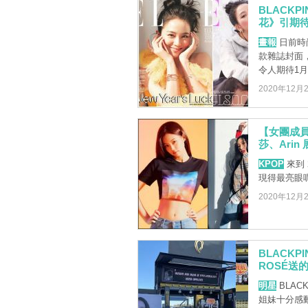
BLACK
花》引期
畫報
日前時尚
款雜誌封面
令人期待1月的
2020年12月
【女團成員品
莎、Ari
KPOP
來到 
現得最亮眼
2020年12月
BLACK
ROSÉ送
明星
BLAC
姐妹十分感