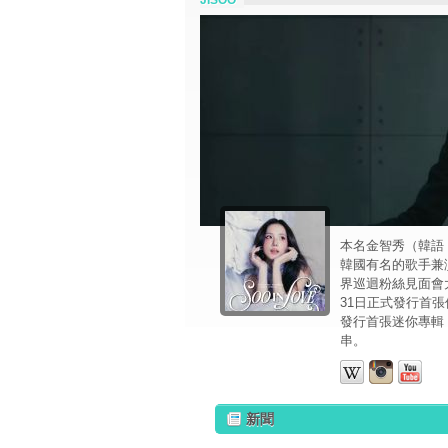
JISOO
本名金智秀（韓語：김
韓國有名的歌手兼演員
界巡迴粉絲見面會
31日正式發行首張
發行首張迷你專輯《A
串。
新聞