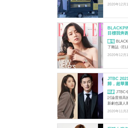
2020年12月
BLACKP
目標我奔跑
畫報
BLAC
了雜誌《EL
2020年12月
JTBC 
歸，超華
韓劇
JTBC
討論度很高的
新劇也讓人期待
2020年11月