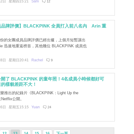
22日 星期四15:21
Sani
12
品牌評價】BLACKPINK 全員打入前八名內 Arin 重
！
 月份的女團成員品牌評價已經出爐，上個月短暫讓出
nie 迅速地重返榜首，其他幾位 BLACKPINK 成員也
18日 星期日20:41
Rachel
9
開了 BLACKPINK 的童年照！4名成員小時候都好可
在的樣貌差距不大！
樂推出的紀錄片《BLACKPINK：Light Up the
Netflix公開。
16日 星期五15:15
Yuan
24
12
13
14
15
16
下一頁