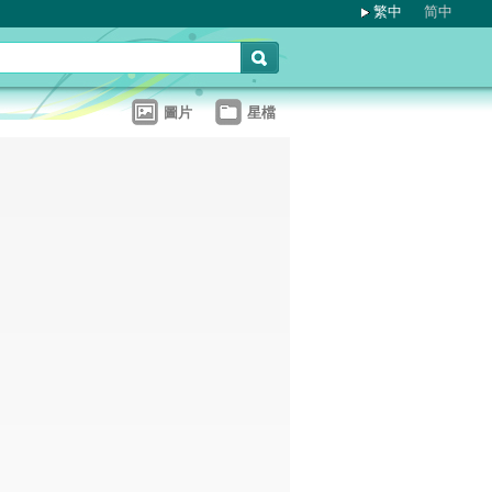
繁中
简中
圖片
星檔