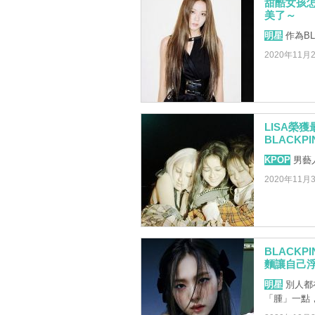
甜酷女孩怎
美了～
明星
作為BL
2020年11月
LISA榮
BLACKP
KPOP
男藝
2020年11月
BLACK
麵讓自己
明星
別人都
「腫」一點