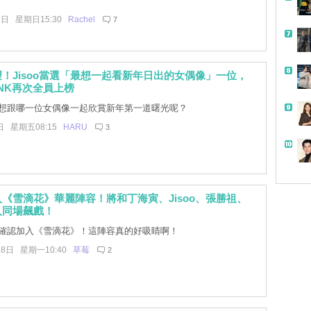
7日 星期日15:30
Rachel
7
！Jisoo當選「最想一起看新年日出的女偶像」一位，
INK再次全員上榜
想跟哪一位女偶像一起欣賞新年第一道曙光呢？
日 星期五08:15
HARU
3
《雪滴花》華麗陣容！將和丁海寅、Jisoo、張勝祖、
人同場飆戲！
確認加入《雪滴花》！這陣容真的好吸睛啊！
28日 星期一10:40
草莓
2