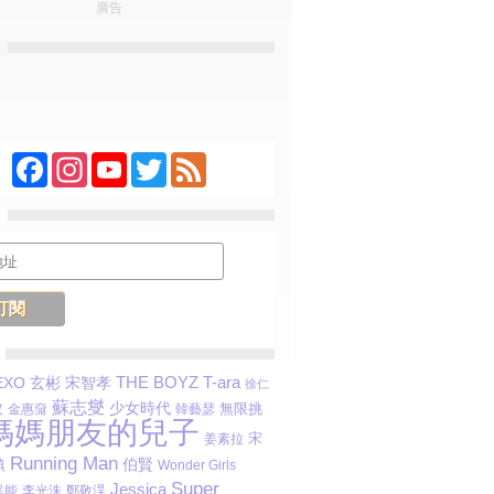
廣告
Facebook
Instagram
YouTube
Twitter
Feed
THE BOYZ
T-ara
EXO
宋智孝
玄彬
徐仁
蘇志燮
少女時代
旼
無限挑
金惠奫
韓藝瑟
媽媽朋友的兒子
宋
姜素拉
Running Man
伯賢
鎮
Wonder Girls
Super
Jessica
 異能
李光洙
鄭敬淏