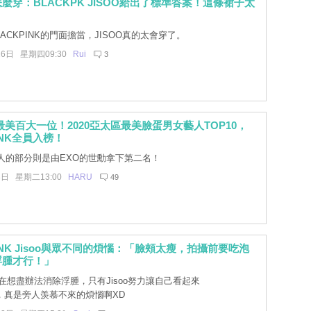
麼穿：BLACKPK JISOO給出了標準答案！這條裙子太
ACKPINK的門面擔當，JISOO真的太會穿了。
26日 星期四09:30
Rui
3
獲最美百大一位！2020亞太區最美臉蛋男女藝人TOP10，
INK全員入榜！
人的部分則是由EXO的世勳拿下第二名！
3日 星期二13:00
HARU
49
PINK Jisoo與眾不同的煩惱：「臉頰太瘦，拍攝前要吃泡
浮腫才行！」
在想盡辦法消除浮腫，只有Jisoo努力讓自己看起來
，真是旁人羡慕不來的煩惱啊XD