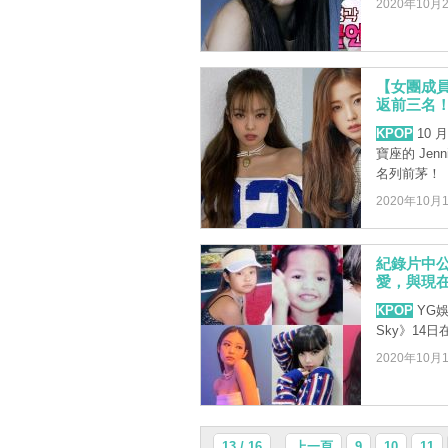
2020年10月
【女團成員
返前三名
KPOP
10
寶座的 Jen
名列前茅！
2020年10月
紀錄片中公
愛，與現
KPOP
YG娛
Sky》14日在
2020年10月
13 / 16
上一頁
9
10
11