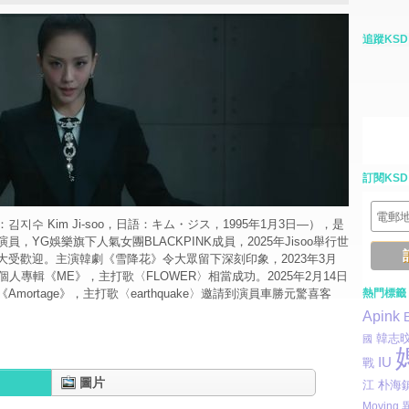
追蹤KSD
訂閱KSD
지수 Kim Ji-soo，日語：キム・ジス，1995年1月3日—），是
，YG娛樂旗下人氣女團BLACKPINK成員，2025年Jisoo舉行世
大受歡迎。主演韓劇《雪降花》令大眾留下深刻印象，2023年3月
個人專輯《ME》，主打歌〈FLOWER〉相當成功。2025年2月14日
mortage》，主打歌〈earthquake〉邀請到演員車勝元驚喜客
熱門標籤
Apink
韓志
國
IU
戰
圖片
江
朴海
Moving