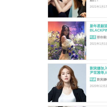
她們！
2021年1月1
新年星願望
BLACKP
明星
那你最
2021年1月1
劉寅娜加入
尹世雅等
韓劇
劉寅娜
2020年12月