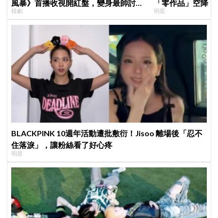
風暴》首播收視開紅盤，變身最帥討債
「零作品」空降《
韓劇
明星
總裁、豪砸700萬娶「假新娘」當眾激
片被挖出網驚呆：
吻！
BLACKPINK 10週年活動遭批敷衍！Jisoo 離場後「忍不
住落淚」，讓粉絲看了好心疼
明星