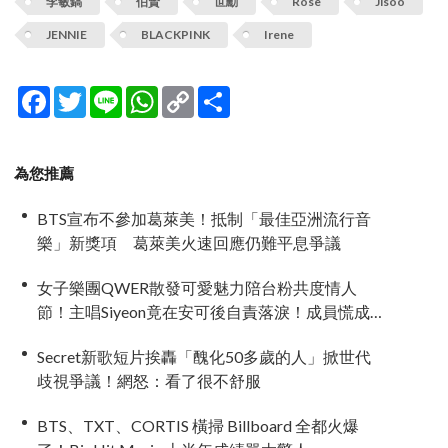
李敏鎬
伯賢
世勳
Rose
Jisoo
JENNIE
BLACKPINK
Irene
Facebook
Twitter
Line
WhatsApp
Copy
分
Link
享
為您推薦
BTS宣布不參加葛萊美！抵制「最佳亞洲流行音
樂」新獎項 葛萊美火速回應仍難平息爭議
女子樂團QWER散發可愛魅力陪台粉共度情人
節！主唱Siyeon竟在安可後自責落淚！成員慌成一
團~
Secret新歌短片挨轟「醜化50多歲的人」掀世代
歧視爭議！網怒：看了很不舒服
BTS、TXT、CORTIS 橫掃 Billboard 全都火爆