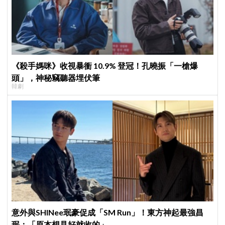
《殺手媽咪》收視暴衝 10.9% 登冠！孔曉振「一槍爆
頭」，神秘竊聽器埋伏筆
韓劇
意外與SHINee珉豪促成「SM Run」！東方神起最強昌
珉：「原本想見好就收的」