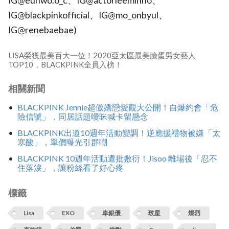
IG@eunwo.o_c、IG@actorleeminho、
IG@blackpinkofficial、IG@mo_onbyul、
IG@renebaebae)
LISA榮獲最美百大一位！2020亞太區最美臉蛋男女藝人
TOP10，BLACKPINK全員入榜！
相關新聞
BLACKPINK Jennie超傲嬌戀愛觀大公開！自爆約會「危
險信號」，同居話題曖昧喊卡留懸念
BLACKPINK出道10週年活動變調！逆應援禮物被嫌「太
寒酸」，單價曝光引群嘲
BLACKPINK 10週年活動遭批敷衍！Jisoo 離場後「忍不
住落淚」，讓粉絲看了好心疼
標籤
Lisa
EXO
車銀優
玟星
燦烈