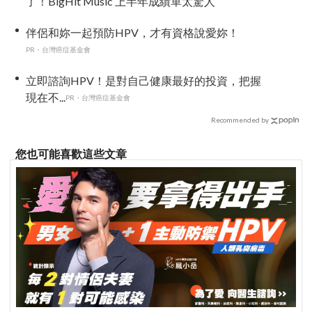
了！BigHit Music 上半年成績單太驚人
伴侶和妳一起預防HPV，才有資格說愛妳！
PR・台灣癌症基金會
立即諮詢HPV！是對自己健康最好的投資，把握
現在不...
PR・台灣癌症基金會
Recommended by
您也可能喜歡這些文章