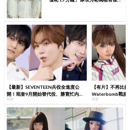
因：大家都帶好了答案！
【最新】SEVENTEEN兵役全進度公
【有片】不再比拼
開！珉奎9月開始替代役、勝寛忙內
Waterbomb
明星
明星
DINO軍樂隊10月入伍
評，逆向操作炸翻