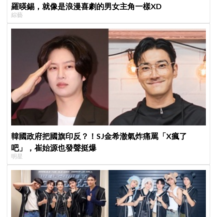
羅暎錫，就像是浪漫喜劇的男女主角一樣XD
綜藝
韓國政府把國旗印反？！SJ金希澈氣炸痛罵「X瘋了
吧」，崔始源也發聲挺爆
明星