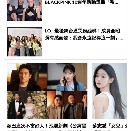
BLACKPINK 10週年活動遭轟「敷
衍」，YG急證實：4人確定完全體出
席
I.O.I 最後舞台逼哭粉絲群！成員全昭
彌有感而發：我會永遠記得這一刻ㅠ
ㅠ
歐巴這次不當好人！池晟新劇《公寓黑
蘇志燮「女兒」爆