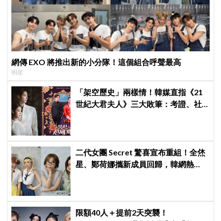
網傳 EXO 將推出新的小分隊！這個組合呼聲最高
明星
「架空歷史」兩樣情！韓媒直指《21
世紀大君夫人》三大敗筆：考證、社
會觀、女性敘事全垮！讚《我的王室
死對頭》諷刺到位
二代女團 Secret 驚喜宣布重組！全烋
星、鄭荷娜攜新成員回歸，韓網熱
議：非要選新成員嗎？
限額40人＋提前2天突襲！