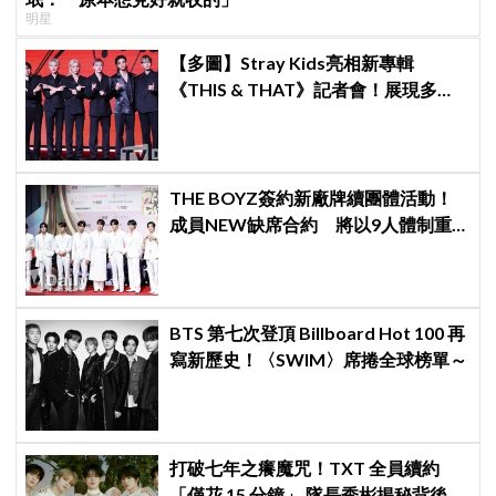
明星
【多圖】Stray Kids亮相新專輯
《THIS & THAT》記者會！展現多才
全能與滿滿自信，預告「以熱治熱」
炸裂夏日音樂圈
THE BOYZ簽約新廠牌續團體活動！
成員NEW缺席合約 將以9人體制重
啟新篇章
BTS 第七次登頂 Billboard Hot 100 再
寫新歷史！〈SWIM〉席捲全球榜單～
打破七年之癢魔咒！TXT 全員續約
「僅花 15 分鐘」 隊長秀彬揭秘背後原