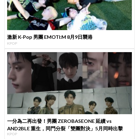
激新 K-Pop 男團 EMOTI:M 8月9日襲港
KPOP
一分為二再出發！男團 ZEROBASEONE 延續 vs
AND2BLE 重生，同門分裂「雙團對決」5月同時出擊
KPOP