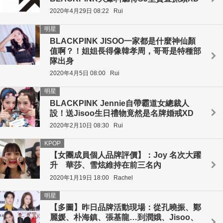
2020年4月29日 08:22
Rui
明星
BLACKPINK JISOO一家都是什麼神仙顏
值啊？！姐姐長得像韓孝周，哥哥是特種部
隊出身
2020年4月5日 08:00
Rui
明星
BLACKPINK Jennie自帶霸道女總裁人
設！送Jisoo生日禮物竟然是名牌婚戒XD
2020年2月10日 08:30
Rui
KPOP
【女團成員個人品牌評價】：Joy 名次大躍
升 華莎、雪炫維持在前三名內
2020年1月19日 18:00
Rachel
明星
【多圖】昨日品牌活動現場：從孔曉振、鄭
麗媛、朴海鎮、張基龍…到潤娥、Jisoo、