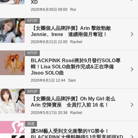
XD
2020年6月30日 09:00
Rui
KPOP
【女團個人品牌評價】Arin 擊敗勁敵
Jennie、Irene 連續兩個月奪冠！
2020年6月21日 22:00
Rachel
KPOP
BLACKPINK Rosé將於9月發行SOLO專
輯！Lisa SOLO曲製作完成&正在準備
Jisoo SOLO曲
2020年6月1日 12:44
Sani
KPOP
【女團個人品牌評價】Oh My Girl 老么
Arin 空降寶座 全員打入前 16 名！
2020年5月17日 20:38
Rachel
明星
讓SM藝人受到文化衝擊的YG禁令！
BLACKPINK大爆料聽得SJ圭賢直抓頭XD