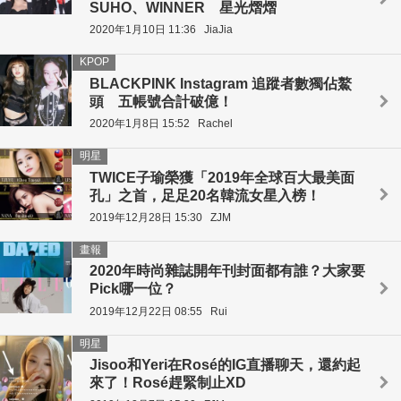
SUHO、WINNER 星光熠熠
2020年1月10日 11:36
JiaJia
KPOP
BLACKPINK Instagram 追蹤者數獨佔鰲
頭 五帳號合計破億！
2020年1月8日 15:52
Rachel
明星
TWICE子瑜榮獲「2019年全球百大最美面
孔」之首，足足20名韓流女星入榜！
2019年12月28日 15:30
ZJM
畫報
2020年時尚雜誌開年刊封面都有誰？大家要
Pick哪一位？
2019年12月22日 08:55
Rui
明星
Jisoo和Yeri在Rosé的IG直播聊天，還約起
來了！Rosé趕緊制止XD