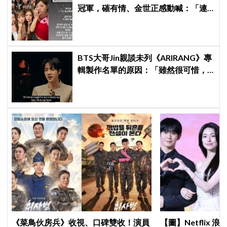
冠軍，磪有情、金世正感動喊：「連
韓劇都寫不出這樣的劇情」
BTS大哥Jin親談未列《ARIRANG》專
輯製作名單的原因：「雖然很可惜，
但那是最好的選擇」
《菜鳥伙房兵》收視、口碑雙收！演員
【圖】Netflix