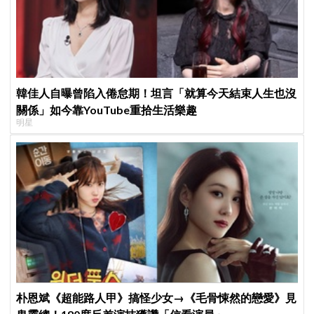
韓佳人自曝曾陷入倦怠期！坦言「就算今天結束人生也沒
關係」如今靠YouTube重拾生活樂趣
明星
朴恩斌《超能路人甲》搞怪少女→《毛骨悚然的戀愛》見