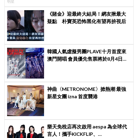
明星
《賭金》迎最終大結局！網友揪最大
疑點 朴寶英恐怖黑化有望再拚視后
韓國人氣虛擬男團PLAVE十月首度來
澳門開唱 會員優先售票將於8月4日開
始 公開售票將於8月5日發售
神曲〈METRONOME〉掀熱潮 最強
新星女團 izna 首度襲港
樂天免稅店再次啟用 aespa 為全球代
言人！攜手KICKFLIP、