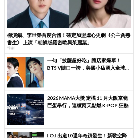
柳演錫、李世榮首度合體！確定加盟虐心史劇《公主貪戀
書生》 上演「朝鮮版羅密歐與茱麗葉」
韓劇
一句「披薩超好吃」讓店家爆單！
BTS V隨口一誇，美國小店湧入全球
ARMY擠爆
2026 MAMA大獎 定檔 11 月大阪京瓷
巨蛋舉行，連續兩天點燃 K-POP 狂熱
I.O.I 出道10週年奇蹟發生！新歌空降