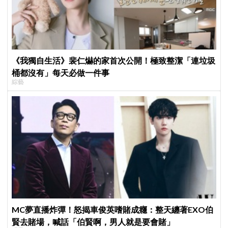
《我獨自生活》裴仁爀的家首次公開！極致整潔「連垃圾
桶都沒有」每天必做一件事
綜藝
MC夢直播炸彈！怒揭車俊英嗜賭成癮：整天纏著EXO伯
賢去賭場，喊話「伯賢啊，男人就是要會賭」