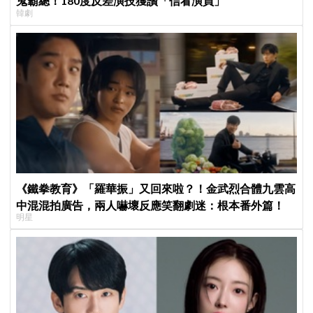
鬼霸總！180度反差演技獲讚「信看演員」
韓劇
《鐵拳教育》「羅華振」又回來啦？！金武烈合體九雲高
中混混拍廣告，兩人嚇壞反應笑翻劇迷：根本番外篇！
明星