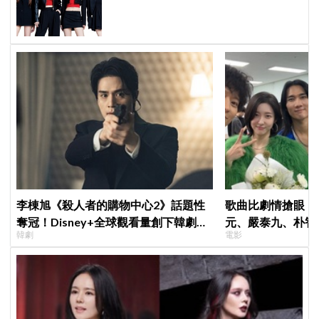
HEARTS2HEARTS完成最強 K-pop 代
言陣容
李棟旭《殺人者的購物中心2》話題性
歌曲比劇情搶眼！
奪冠！Disney+全球觀看量創下韓劇新
元、嚴泰九、朴智
韓劇
電影
紀錄
曲《Love Is》超