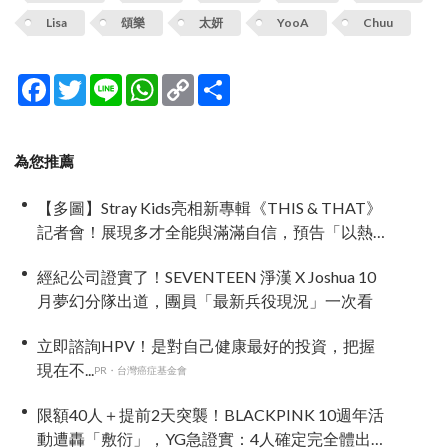
Lisa
頌樂
太妍
YooA
Chuu
Facebook
Twitter
Line
WhatsApp
Copy
分
Link
享
為您推薦
【多圖】Stray Kids亮相新專輯《THIS & THAT》
記者會！展現多才全能與滿滿自信，預告「以熱
治熱」炸裂夏日音樂圈
經紀公司證實了！SEVENTEEN 淨漢 X Joshua 10
月夢幻分隊出道，團員「最新兵役現況」一次看
立即諮詢HPV！是對自己健康最好的投資，把握
現在不...
PR・台灣癌症基金會
限額40人＋提前2天突襲！BLACKPINK 10週年活
動遭轟「敷衍」，YG急證實：4人確定完全體出