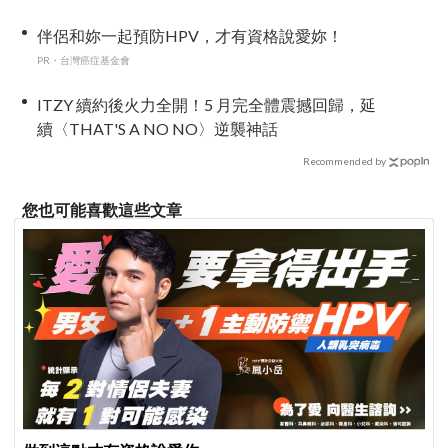
席
伴侶和妳一起預防HPV，才有資格說愛妳！
PR・台灣癌症基金會
ITZY 續約後火力全開！5 月完全體震撼回歸，延
續〈THAT'S A NO NO〉逆襲神話
Recommended by
您也可能喜歡這些文章