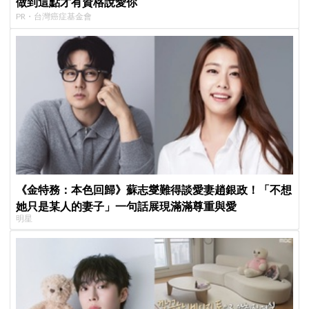
做到這點才有資格說愛你
PR・台灣癌症基金會
《金特務：本色回歸》蘇志燮難得談愛妻趙銀政！「不想
她只是某人的妻子」一句話展現滿滿尊重與愛
明星