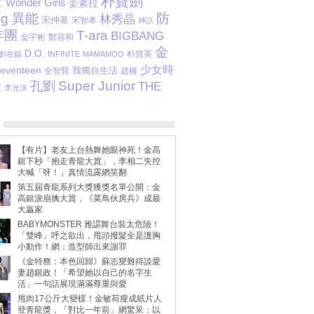
朴寶劍
Wonder Girls
姜素拉
江
ng 異能
防
林秀晶
宋仲基
宋智孝
神話
年團
T-ara
BIGBANG
金宇彬
鄭容和
金
D.O.
朴寶英
劉在錫
INFINITE
MAMAMOO
少女時
eventeen
我獨自生活
全智賢
趙權
Super Junior
孔劉
THE
淏
李光洙
【有片】老友上台熱舞她眼神死！金高
銀下秒「抱走青龍大賞」，李相二失控
大喊「呀！」真情流露網笑翻
第五屆青龍系列大獎獲獎名單公開：金
高銀淚崩擒大賞，《菜鳥伙房兵》成最
大贏家
BABYMONSTER 雅譞舞台裝太危險！
「雙峰」呼之欲出，甩頭撥髮全是護胸
小動作！網：造型師出來謝罪
《金特務：本色回歸》蘇志燮難得談愛
妻趙銀政！「希望她以自己的名字生
活」一句話展現滿滿尊重與愛
甩肉17公斤大變樣！金敏荷瘦成紙片人
登青龍獎，「對比一年前」網驚呆：以