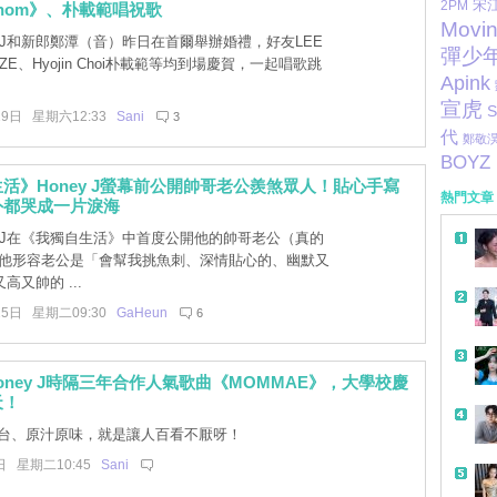
宋
2PM
Venom》、朴載範唱祝歌
Movi
y J和新郎鄭潭（音）昨日在首爾舉辦婚禮，好友LEE
彈少
:ZE、Hyojin Choi朴載範等均到場慶賀，一起唱歌跳
Apink
宣虎
S
19日 星期六12:33
Sani
3
代
鄭敬
BOYZ
活》Honey J螢幕前公開帥哥老公羨煞眾人！貼心手寫
熱門文章
外都哭成一片淚海
ey J在《我獨自生活》中首度公開他的帥哥老公（真的
，他形容老公是「會幫我挑魚刺、深情貼心的、幽默又
高又帥的 ...
25日 星期二09:30
GaHeun
6
oney J時隔三年合作人氣歌曲《MOMMAE》，大學校慶
天！
台、原汁原味，就是讓人百看不厭呀！
日 星期二10:45
Sani