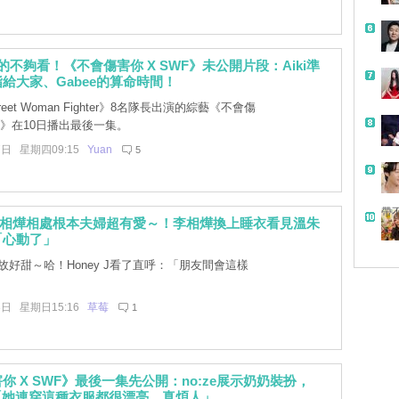
的不夠看！《不會傷害你 X SWF》未公開片段：Aiki準
給大家、Gabee的算命時間！
eet Woman Fighter》8名隊長出演的綜藝《不會傷
WF》在10日播出最後一集。
7日 星期四09:15
Yuan
5
帶
李相燁相處根本夫婦超有愛～！李相燁換上睡衣看見溫朱
「心動了」
好甜～哈！Honey J看了直呼：「朋友間會這樣
3日 星期日15:16
草莓
1
你 X SWF》最後一集先公開：no:ze展示奶奶裝扮，
y：「她連穿這種衣服都很漂亮，真煩人」