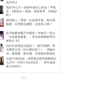
為不同人
甩掉34公斤＝倒掉半個自己的油！尹敬
浩「2顆蛋白＋辣椒」地獄菜單，你敢抄
嗎？
瘦到驚人！秀智「紅色馬甲裙」勒出螞
蟻腰，近照曝光網驚：這是真人嗎？
金宇彬眼神藏不住愛意！申敏兒一登台
「全程看著愛妻」，李光洙興奮歡呼到
被制止 XD
內向社恐還是沒誠意？《殺手媽咪》男
主鄭準元登《玩什麼好呢？》「消極冷
淡」被罵爆，劉在錫、孔曉振狂救場也
不動
以為YG很自由，其實連去廁所都要經紀
人許可！2NE1 Dara坦言：「當年超羨
慕少女時代」
廣告