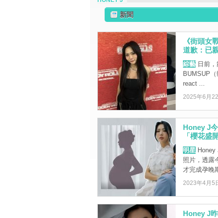
HONEY J
新聞
《街頭女戰
道歉：已
綜藝
日前，舞者
BUMSUP
react ...
2025年6月2
Honey
「櫻花盛開
明星
Hone
照片，透露今
才完成孕晚期最
2023年4月5
Honey 