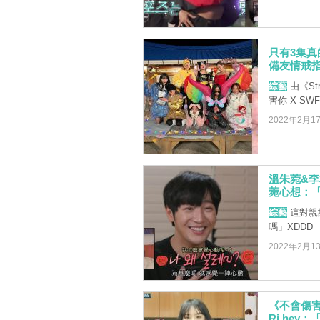
只有3集真
備友情戒指
綜藝
由《Str
害你 X S
2022年2月1
溫朱菀&
菀心想：
綜藝
這對親故
嗎」XDDD
2022年2月1
《不會傷害
Ri.he