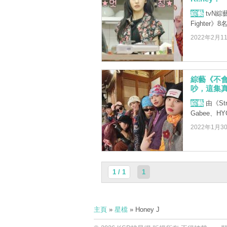
綜藝
tvN綜藝
Fighter》8
2022年2月1
綜藝《不會
吵，這集真
綜藝
由《Str
Gabee、HYO
2022年1月3
1 / 1
1
主頁
»
星檔
» Honey J