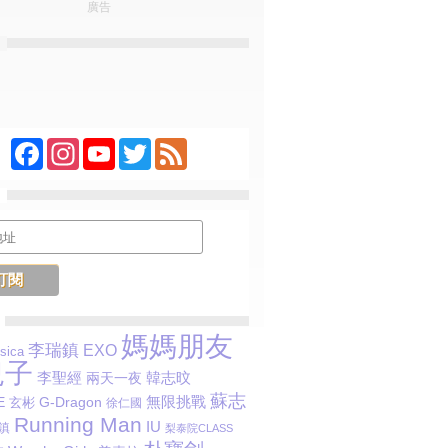
廣告
Facebook
Instagram
YouTube
Twitter
Feed
媽媽朋友
李瑞鎮
EXO
sica
兒子
李聖經
韓志旼
兩天一夜
蘇志
E
G-Dragon
無限挑戰
玄彬
徐仁國
Running Man
IU
鎮
梨泰院CLASS