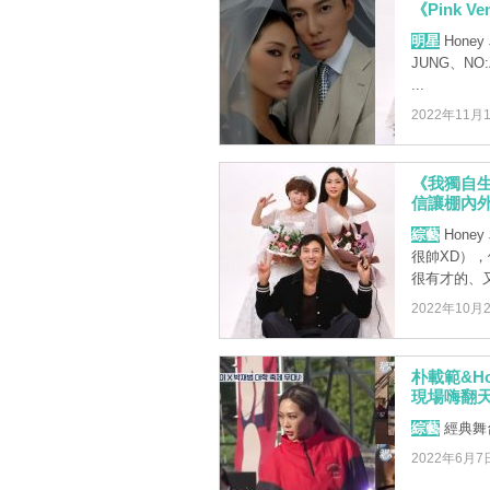
《Pink 
明星
Hone
JUNG、NO
...
2022年11月
《我獨自生
信讓棚內
綜藝
Hon
很帥XD）
很有才的、又
2022年10月
朴載範&H
現場嗨翻
綜藝
經典舞
2022年6月7