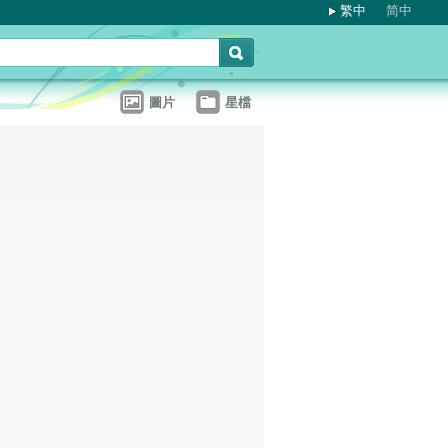
繁中
简中
圖片
星檔