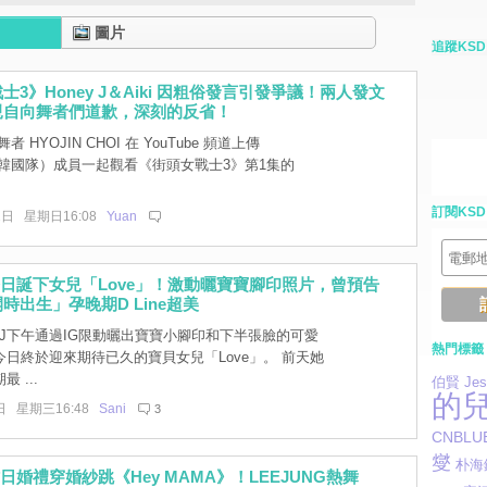
圖片
追蹤KSD
士3》Honey J＆Aiki 因粗俗發言引發爭議！兩人發文
親自向舞者們道歉，深刻的反省！
 HYOJIN CHOI 在 YouTube 頻道上傳
（韓國隊）成員一起觀看《街頭女戰士3》第1集的
訂閱KSD
2日 星期日16:08
Yuan
 J今日誕下女兒「Love」！激動曬寶寶腳印照片，曾預告
時出生」孕晚期D Line超美
y J下午通過IG限動曬出寶寶小腳印和下半張臉的可愛
熱門標籤
日終於迎來期待已久的寶貝女兒「Love」。 前天她
 ...
伯賢
Jes
的
日 星期三16:48
Sani
3
CNBLU
燮
朴海
J昨日婚禮穿婚紗跳《Hey MAMA》！LEEJUNG熱舞