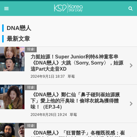
DNA戀人
最新文章
韓劇
力挺始源！Super Junior利特&神童客串
《DNA戀人》大跳〈Sorry, Sorry〉，始源
這Part大走音XD
2024年9月1日 18:37
草莓
韓劇
《DNA戀人》鄭仁仙「鼻子碰到崔始源腋
下」愛上他的汗臭味！偷球衣就為獲得體
味！（EP.3-4）
2024年8月26日 19:24
草莓
韓劇
《DNA戀人》「狂冒鬍子」各種既視感：崔