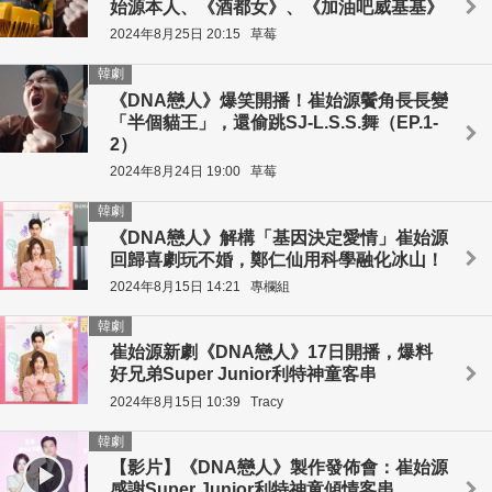
始源本人、《酒都女》、《加油吧威基基》
2024年8月25日 20:15
草莓
韓劇
《DNA戀人》爆笑開播！崔始源鬢角長長變
「半個貓王」，還偷跳SJ-L.S.S.舞（EP.1-
2）
2024年8月24日 19:00
草莓
韓劇
《DNA戀人》解構「基因決定愛情」崔始源
回歸喜劇玩不婚，鄭仁仙用科學融化冰山！
2024年8月15日 14:21
專欄組
韓劇
崔始源新劇《DNA戀人》17日開播，爆料
好兄弟Super Junior利特神童客串
2024年8月15日 10:39
Tracy
韓劇
【影片】《DNA戀人》製作發佈會：崔始源
感謝Super Junior利特神童傾情客串