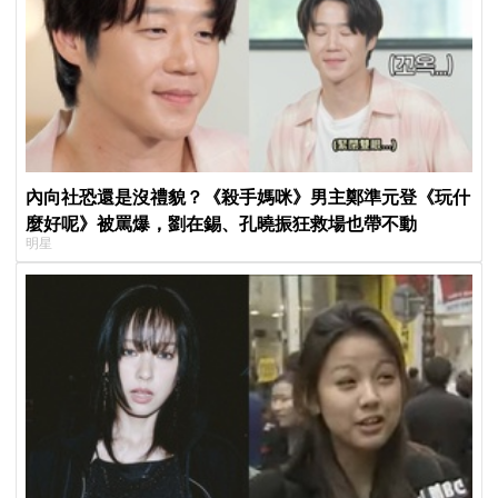
內向社恐還是沒禮貌？《殺手媽咪》男主鄭準元登《玩什
麼好呢》被罵爆，劉在錫、孔曉振狂救場也帶不動
明星