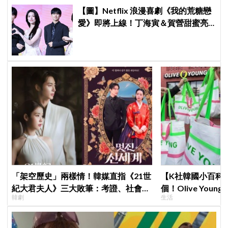
【圖】Netflix 浪漫喜劇《我的荒糖戀
愛》即將上線！丁海寅＆賀營甜蜜亮
相製作發表會，甜蜜CP化學反應引期
待
「架空歷史」兩樣情！韓媒直指《21世
【K社韓國小百科】
紀大君夫人》三大敗筆：考證、社會
個！Olive Yo
韓劇
生活
觀、女性敘事全垮！讚《我的王室死對
遊客，機場「人手
頭》諷刺到位