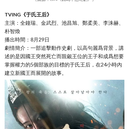
TVING《于氏王后》
主演：全鐘瑞、金武烈、池昌旭、鄭柔美、李洙赫、
朴智煥
播出時間：8月29日
劇情簡介：一部追擊動作史劇，以高句麗爲背景，講
述的是因國王突然死亡而覬覦王位的王子和成爲想要
掌握權力的5個部族的目標的于氏王后，在24小時內
建立新國王而展開的故事。