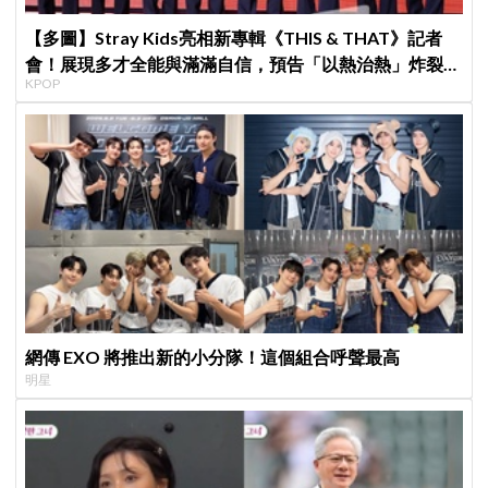
【多圖】Stray Kids亮相新專輯《THIS & THAT》記者
會！展現多才全能與滿滿自信，預告「以熱治熱」炸裂夏
KPOP
日音樂圈
網傳 EXO 將推出新的小分隊！這個組合呼聲最高
明星