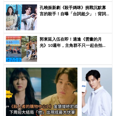
孔曉振新劇《殺手媽咪》挑戰沉默寡
言的殺手！自曝「台詞超少」：背詞
壓力小很多XD
郭東延入伍在即！適逢《雲畫的月
光》10週年，主角群不只一起合拍畫
報，還錄製特別節目