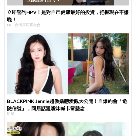
立即諮詢HPV！是對自己健康最好的投資，把握現在不嫌
晚！
PR・台灣癌症基金會
BLACKPINK Jennie超傲嬌戀愛觀大公開！自爆約會「危
險信號」，同居話題曖昧喊卡留懸念
明星