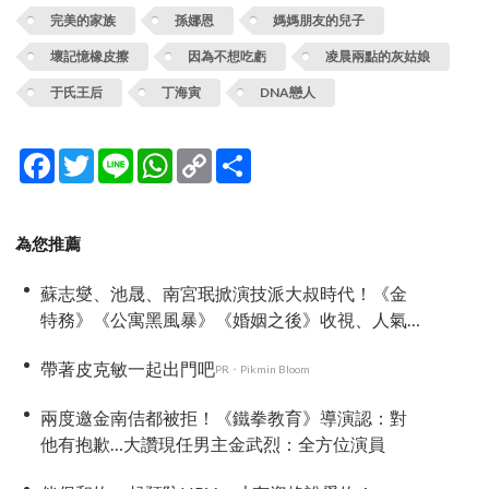
完美的家族
孫娜恩
媽媽朋友的兒子
壞記憶橡皮擦
因為不想吃虧
凌晨兩點的灰姑娘
于氏王后
丁海寅
DNA戀人
Facebook
Twitter
Line
WhatsApp
Copy
分
Link
享
為您推薦
蘇志燮、池晟、南宮珉掀演技派大叔時代！《金
特務》《公寓黑風暴》《婚姻之後》收視、人氣
雙爆發
帶著皮克敏一起出門吧
PR・Pikmin Bloom
兩度邀金南佶都被拒！《鐵拳教育》導演認：對
他有抱歉…大讚現任男主金武烈：全方位演員