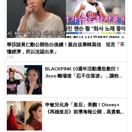
華莎談黃仁勳公開告白後續！親自送專輯寫信 坦言「不
懂經濟，所以沒認出來」
綜藝
BLACKPINK 10週年活動遭批敷衍！
Jisoo 離場後「忍不住落淚」，讓粉絲
看了好心疼
申敏兒化身「皇后」美翻！Disney+
《再婚皇后》前導海報公開，高貴氣
場＋豪華主演陣容讓人超期待！