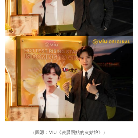
（圖源：VIU《凌晨兩點的灰姑娘》）