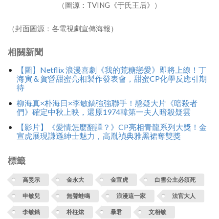
（圖源：TVING《于氏王后》）
（封面圖源：各電視劇宣傳海報）
相關新聞
【圖】Netflix 浪漫喜劇《我的荒糖戀愛》即將上線！丁
海寅＆賀營甜蜜亮相製作發表會，甜蜜CP化學反應引期
待
柳海真×朴海日×李敏鎬強強聯手！懸疑大片《暗殺者
們》確定中秋上映，還原1974韓第一夫人暗殺疑雲
【影片】《愛情怎麼翻譯？》CP亮相青龍系列大獎！金
宣虎展現謙遜紳士魅力，高胤禎典雅黑裙奪雙獎
標籤
高旻示
金永大
金宣虎
白雪公主必須死
申敏兒
無聲蛙鳴
浪漫這一家
法官大人
李敏鎬
朴柱炫
暴君
文相敏