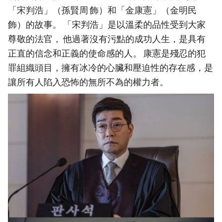
「宋判浩」（孫賢周 飾）和「金康憲」（金明民
飾）的故事。 「宋判浩」是以溫柔的品性受到大家
尊敬的法官， 他過著沒有污點的成功人生，是具有
正直的信念和正義的使命感的人。 康憲是殘忍的犯
罪組織頭目，擁有冰冷的心臟和壓迫性的存在感，是
讓所有人陷入恐怖的無所不為的權力者。