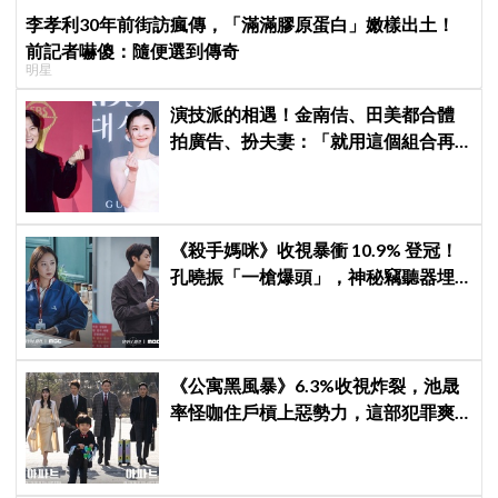
李孝利30年前街訪瘋傳，「滿滿膠原蛋白」嫩樣出土！
前記者嚇傻：隨便選到傳奇
明星
演技派的相遇！金南佶、田美都合體
拍廣告、扮夫妻：「就用這個組合再
拍一部戲劇吧」
《殺手媽咪》收視暴衝 10.9% 登冠！
孔曉振「一槍爆頭」，神秘竊聽器埋
伏筆
《公寓黑風暴》6.3%收視炸裂，池晟
率怪咖住戶槓上惡勢力，這部犯罪爽
劇週末全韓都在看