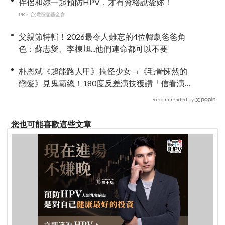
伴侶和妳一起預防HPV，才有資格說愛妳！
PR・台灣癌症基金會
父親節特輯！2026最令人難忘的4位韓劇爸爸角
色：蘇志燮、李棟旭...他們連命都可以不要
朴恩斌《超能路人甲》搞怪少女→《毛骨悚然的
戀愛》見鬼霸總！180度反差演技獲讚「信看演
員」
Recommended by
您也可能喜歡這些文章