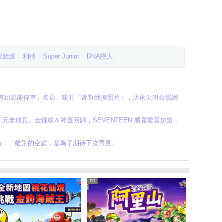
崔始源
利特
Super Junior
DNA戀人
只有始源能停車」名店、暖叮「常幫我換照片」，店家尖叫合照網
老成員」金鍾旼＆神童回歸，SEVENTEEN 勝寛驚喜加盟，
r 東海：「離別的空虛，是為了期待下次再見」