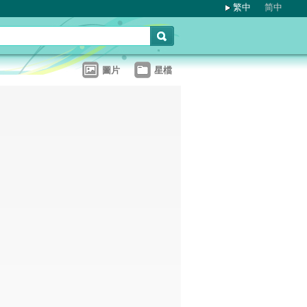
繁中
简中
圖片
星檔