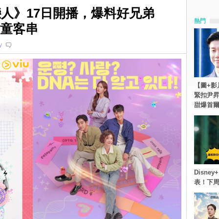
戀人》17日開播，爆料好兄弟
熱門
特神童客串
y
【圖+影
緊扣尹昇
甜爆首
Disn
表！下