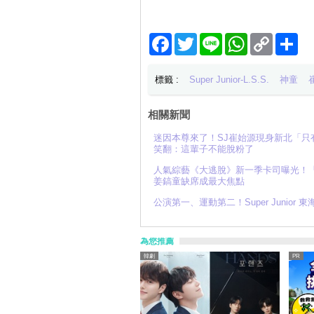
Facebook
Twitter
Line
WhatsApp
Copy
分
Link
享
標籤 :
Super Junior-L.S.S.
神童
相關新聞
迷因本尊來了！SJ崔始源現身新北「
笑翻：這輩子不能脫粉了
人氣綜藝《大逃脫》新一季卡司曝光！「元
姜鎬童缺席成最大焦點
公演第一、運動第二！Super Junio
為您推薦
韓劇