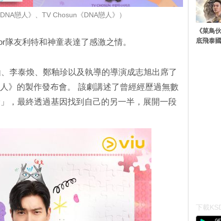
DNA戀人》、TV Chosun《DNA戀人》）
《菜鳥
底飛泰
unior隊友利特和神童表達了感激之情。
仙、李泰煥、鄭釉珍以及執導的導演成志旭出席了
NA戀人》的製作發布會。 該劇講述了曾經經歷過無數
珍」，最終透過基因找到自己的另一半，展開一段
下載KSD