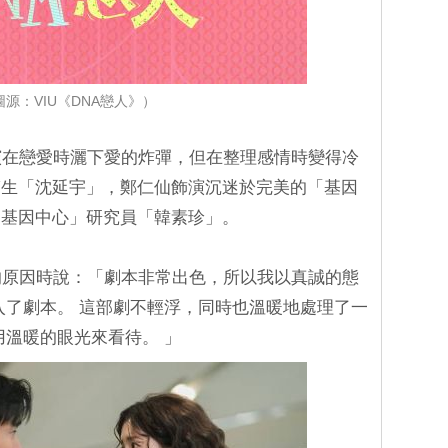
圖源：VIU《DNA戀人》）
演在戀愛時灑下愛的炸彈，但在整理感情時變得冷
醫生「沈延宇」，鄭仁仙飾演沉迷於完美的「基因
運基因中心」研究員「韓素珍」。
的原因時說：「劇本非常出色，所以我以真誠的態
入了劇本。 這部劇不輕浮，同時也溫暖地處理了一
用溫暖的眼光來看待。 」