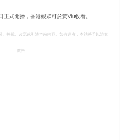
7日正式開播，香港觀眾可於黃Viu收看。
 請勿抄襲、轉載、改寫或引述本站內容。如有違者，本站將予以追究
廣告