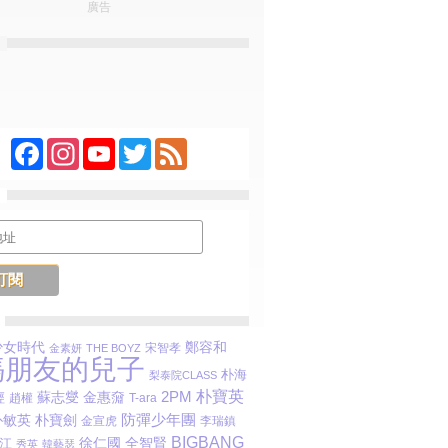
廣告
Facebook
Instagram
YouTube
Twitter
Feed
鄭容和
少女時代
宋智孝
金素妍
THE BOYZ
媽朋友的兒子
朴海
梨泰院CLASS
朴寶英
蘇志燮
金惠奫
2PM
經
趙權
T-ara
防彈少年團
朴敏英
朴寶劍
金宣虎
李瑞鎮
BIGBANG
江
徐仁國
全智賢
秀英
韓藝瑟