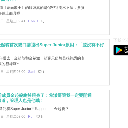
加《蒙面歌王》的錄製真的是保密到滴水不漏，參賽
要戴上面具呢！
7日 星期三09:41
HARU
下載KSD
起範首次親口講退出Super Junior原因：「並沒有不好
年過去，金起范和金希澈一起聊天仍然是很熟悉的老
真的很棒啊~
1日 星期四08:00
Sani
1
J前成員金起範終於現身了：希澈哥讓我一定要開通
be頻道，管理人也是他哦！
得Super Junior主Rapper——金起範？
8日 星期二08:00
Rui
6