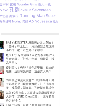
玄彬
Wonder Girls
金宇彬
兩天一夜
孔劉
Seventeen
O
EXO
CNBLUE
Running Man
Super
姜素拉
尹恩惠
Apink
Jessica
無限挑戰
Moving 異能
韓志
BABYMONSTER 雅譞舞台裝太危險！
「雙峰」呼之欲出，甩頭撥髮全是護胸
小動作！網：造型師出來謝罪
甩肉17公斤大變樣！金敏荷瘦成紙片人
登青龍獎，「對比一年前」網驚呆：以
為不同人
瘦到驚人！秀智「紅色馬甲裙」勒出螞
蟻腰，近照曝光網驚：這是真人嗎？
內向社恐還是沒誠意？《殺手媽咪》男
主鄭準元登《玩什麼好呢？》「消極冷
淡」被罵爆，劉在錫、孔曉振狂救場也
不動
以為YG很自由，其實連去廁所都要經紀
人許可！2NE1 Dara坦言：「當年超羨
慕少女時代」
IU親口認證：這輩子看過最離譜的謠