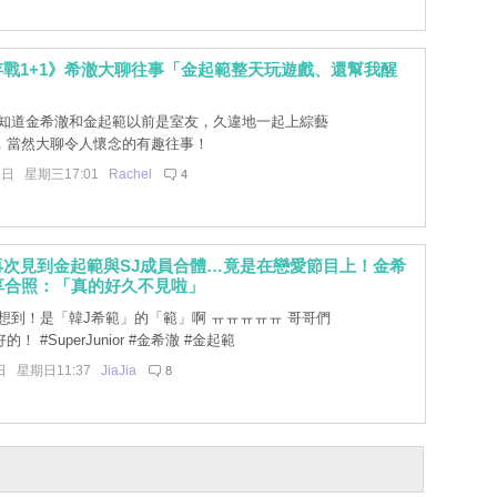
戰1+1》希澈大聊往事「金起範整天玩遊戲、還幫我醒
知道金希澈和金起範以前是室友，久違地一起上綜藝
，當然大聊令人懷念的有趣往事！
1日 星期三17:01
Rachel
4
再次見到金起範與SJ成員合體…竟是在戀愛節目上！金希
享合照：「真的好久不見啦」
想到！是「韓J希範」的「範」啊 ㅠㅠㅠㅠㅠ 哥哥們
！ #SuperJunior #金希澈 #金起範
日 星期日11:37
JiaJia
8