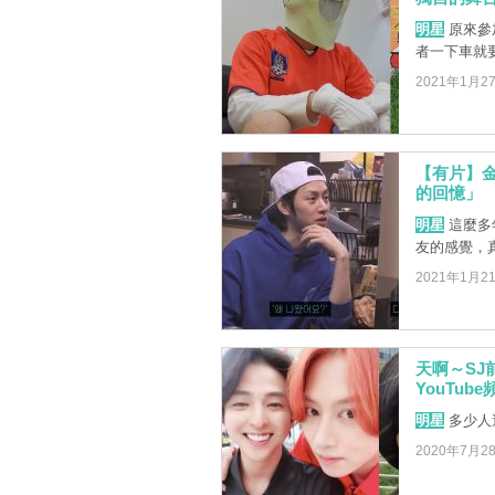
明星
原來參
者一下車就
2021年1月2
【有片】金
的回憶」
明星
這麼多
友的感覺，
2021年1月2
天啊～S
YouTu
明星
多少人還記
2020年7月2