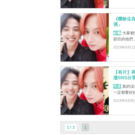
《曖昧生存
酒」
綜藝
大家都
節目的他們
2019年9月1
【有片】
澈SNS分
明星
真的沒
一定都要好好的
2019年9月8
1 / 1
1