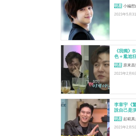
明星
小編想由
2023年5月3
《我獨》B
色＋尷尬
明星
原來昌
2023年2月6
李章宇《驚
說自己是
明星
起範真
2023年2月5