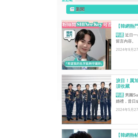
金起範
新聞
【韓網熱門
明星
近日一
留言內容。
2024年9月2
淚目！厲旭
須收藏
明星
男團Su
婚禮，昔日
2024年5月2
【韓網熱帖】