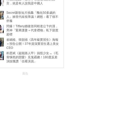
言，就是有人說我是中國人
Secret新歌短片挨轟「醜化50多歲的
人」掀世代歧視爭議！網怒：看了很不
舒服
閃爆！Tiffany婚後首同框老公卞約漢，
男神「緊牽護妻＋代拿禮物」私下甜度
超標
崔岷植、韓韶禧《高年級實習生》海報
＋預告公開！37年資深實習生遇上美女
CEO
朴恩斌《超能路人甲》搞怪少女→《毛
骨悚然的戀愛》見鬼霸總！180度反差
演技獲讚「信看演員」
廣告