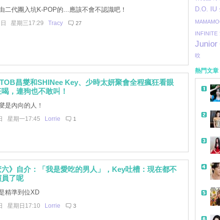
D.O.
IU
二代團入坑K-POP的...應該不會不認識吧！
MAMAMO
1日 星期三17:29
Tracy
27
INFINITE
Junior
旼
熱門文章
TOB昌燮和SHINee Key、少時太妍聚會全程瘋狂看眼
狂喝，連狗也不敢叫！
燮是內向的人！
日 星期一17:45
Lorrie
1
六》自介：「我是愛吃的男人」，Key吐槽：現在都不
演員了呢
帶
是精準到位XD
日 星期日17:10
Lorrie
3