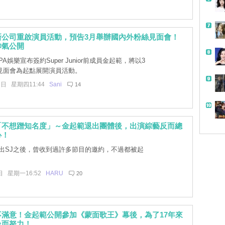
新公司重啟演員活動，預告3月舉辦國內外粉絲見面會！
帥氣公開
A娛樂宣布簽約Super Junior前成員金起範，將以3
見面會為起點展開演員活動。
3日 星期四11:44
Sani
14
「不想蹭知名度」～金起範退出團體後，出演綜藝反而總
心！
出SJ之後，曾收到過許多節目的邀約，不過都被起
日 星期一16:52
HARU
20
不滿意！金起範公開參加《蒙面歌王》幕後，為了17年來
台而努力！