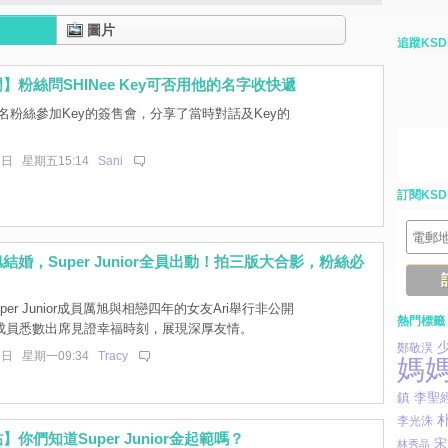
圖片
追蹤KSD
】粉絲問SHINee Key可否用他的名字收快遞
名粉絲參加Key的簽售會，分享了當時對話及Key的
7日 星期五15:14
Sani
訂閱KSD
結婚，Super Junior全員出動！拍三版大合影，粉絲必
per Junior成員厲旭與相戀四年的女友Ari舉行非公開
熱門標籤
成員悉數出席見證幸福時刻，展現深厚友情。
鄭敬淏
7日 星期一09:34
Tracy
媽
李聖
鎮
李光洙
你們知道Super Junior金起範嗎？
宋
林秀晶