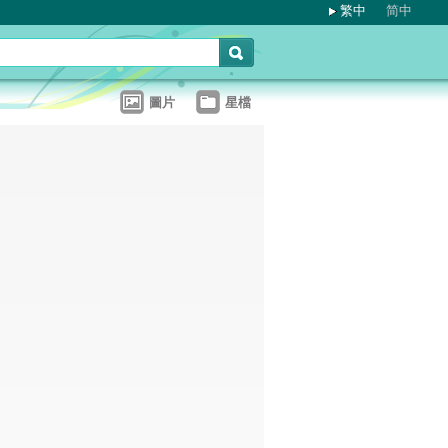
繁中
简中
圖片
星檔