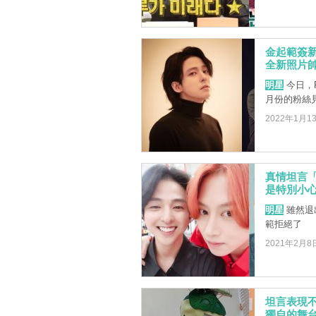
金起範簽
全新照片
明星
今日，P
月份的粉絲
2022年1月1
真情坦言
是特別小
明星
雖然退
範拒絕了
2021年2月8
坦言表現
獨自的舞