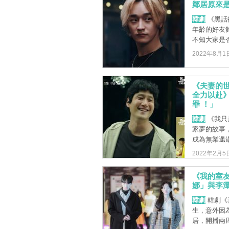
鄰居原來是
韓劇
《黑話
年齡的好友
不知大家是否
2022年8月1
《夫妻的世
全力以赴
罪 ！」
韓劇
《我只
家夢的故事
成為無業邋遢
2022年2月5
《我的室友
娜」與李
韓劇
韓劇《
生，意外因
居，開播兩周