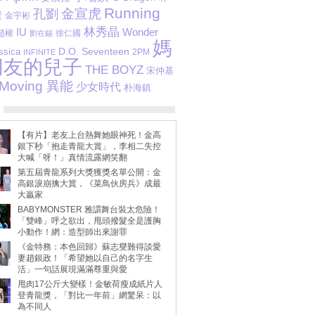
Running
金宣虎
孔劉
賢
金宇彬
林秀晶
IU
Wonder
趙權
徐仁國
劉在錫
媽
D.O.
ssica
Seventeen
2PM
INFINITE
朋友的兒子
THE BOYZ
宋仲基
Moving 異能
少女時代
朴海鎮
【有片】老友上台熱舞她眼神死！金高
銀下秒「抱走青龍大賞」，李相二失控
大喊「呀！」真情流露網笑翻
第五屆青龍系列大獎獲獎名單公開：金
高銀淚崩擒大賞，《菜鳥伙房兵》成最
大贏家
BABYMONSTER 雅譞舞台裝太危險！
「雙峰」呼之欲出，甩頭撥髮全是護胸
小動作！網：造型師出來謝罪
《金特務：本色回歸》蘇志燮難得談愛
妻趙銀政！「希望她以自己的名字生
活」一句話展現滿滿尊重與愛
甩肉17公斤大變樣！金敏荷瘦成紙片人
登青龍獎，「對比一年前」網驚呆：以
為不同人