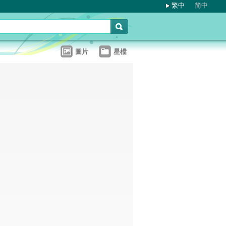
繁中
简中
圖片
星檔