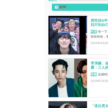
金度完
新聞
黃旼炫&
找不到自己
明星
等一下
哈哈哈哈，
2024年4月2
李洙赫、
露：三人
韓劇
這個特
2024年3月3
「這位美