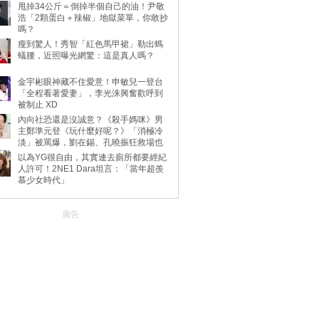
甩掉34公斤＝倒掉半個自己的油！尹敬
浩「2顆蛋白＋辣椒」地獄菜單，你敢抄
嗎？
瘦到驚人！秀智「紅色馬甲裙」勒出螞
蟻腰，近照曝光網驚：這是真人嗎？
金宇彬眼神藏不住愛意！申敏兒一登台
「全程看著愛妻」，李光洙興奮歡呼到
被制止 XD
內向社恐還是沒誠意？《殺手媽咪》男
主鄭準元登《玩什麼好呢？》「消極冷
淡」被罵爆，劉在錫、孔曉振狂救場也
不動
以為YG很自由，其實連去廁所都要經紀
人許可！2NE1 Dara坦言：「當年超羨
慕少女時代」
廣告