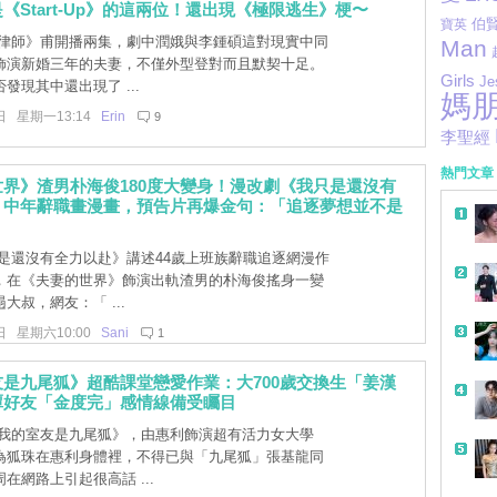
《Start-Up》的這兩位！還出現《極限逃生》梗〜
伯
寶英
律師》甫開播兩集，劇中潤娥與李鍾碩這對現實中同
Man
飾演新婚三年的夫妻，不僅外型登對而且默契十足。
Girls
Je
發現其中還出現了 ...
媽
日 星期一13:14
Erin
9
李聖經
熱門文章
界》渣男朴海俊180度大變身！漫改劇《我只是還沒有
》中年辭職畫漫畫，預告片再爆金句：「追逐夢想並不是
是還沒有全力以赴》講述44歲上班族辭職追逐網漫作
，在《夫妻的世界》飾演出軌渣男的朴海俊搖身一變
大叔，網友：「 ...
日 星期六10:00
Sani
1
是九尾狐》超酷課堂戀愛作業：大700歲交換生「姜漢
潭好友「金度完」感情線備受矚目
我的室友是九尾狐》，由惠利飾演超有活力女大學
為狐珠在惠利身體裡，不得已與「九尾狐」張基龍同
在網路上引起很高話 ...