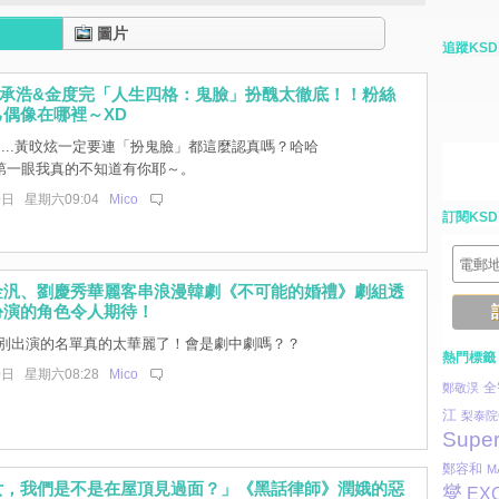
圖片
追蹤KSD
申承浩&金度完「人生四格：鬼臉」扮醜太徹底！！粉絲
偶像在哪裡～XD
....黃旼炫一定要連「扮鬼臉」都這麼認真嗎？哈哈
第一眼我真的不知道有你耶～。
0日 星期六09:04
Mico
訂閱KSD
金汎、劉慶秀華麗客串浪漫韓劇《不可能的婚禮》劇組透
扮演的角色令人期待！
別出演的名單真的太華麗了！會是劇中劇嗎？？
熱門標籤
0日 星期六08:28
Mico
全
鄭敬淏
江
梨泰院C
Super
鄭容和
M
女，我們是不是在屋頂見過面？」《黑話律師》潤娥的惡
燮
EX