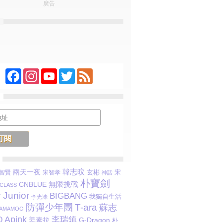
廣告
Facebook
Instagram
YouTube
Twitter
Feed
韓志旼
兩天一夜
玄彬
宋
智賢
宋智孝
神話
朴寶劍
CNBLUE
無限挑戰
LASS
 Junior
BIGBANG
我獨自生活
李光洙
防彈少年團
T-ara
蘇志
AMAMOO
Apink
李瑞鎮
O
姜素拉
G-Dragon
朴