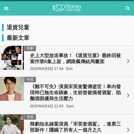
退貨兒童
最新文章
韓劇
史上大型放送事故！《退貨兒童》最終回被
當作第6集上架，網路瘋傳結局畫面
2025年8月6日 17:44
Erin
明星
《雞不可失》演員宋英奎驚傳逝世！車內發
現時已無生命跡象，生前曾被揭發酒駕、陷
酗酒困擾與生活壓力
2025年8月4日 11:43
Sani
明星
韓劇知名綠葉演員「宋英奎酒駕」，連累三
部新作！隱瞞了所有人一個月之久