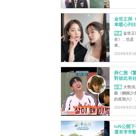
金世正與
車暖心列
韓劇
金世正
史》，也是
車。
2024年9月1
薛仁雅《
對彼此有
綜藝
大勢演
藝《鋼鐵少
的星期六》，
2024年9月1
tvN公開
還有李帝勳