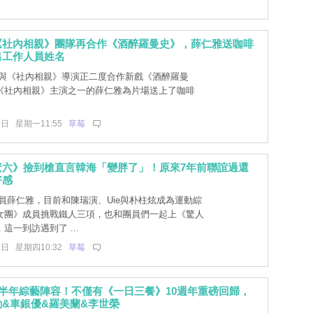
《社內相親》團隊再合作《酒醉羅曼史》，薛仁雅送咖啡
出工作人員姓名
與《社內相親》導演正二度合作新戲《酒醉羅曼
《社內相親》主演之一的薛仁雅為片場送上了咖啡
6日 星期一11:55
草莓
驚六》撿到槍直言韓海「變胖了」！原來7年前聯誼過還
好感
員薛仁雅，目前和陳瑞演、Uie與朴柱炫成為運動綜
女團》成員挑戰鐵人三項，也和團員們一起上《驚人
這一到訪遇到了 ...
2日 星期四10:32
草莓
下半年綜藝陣容！不僅有《一日三餐》10週年重磅回歸，
&車銀優&羅美蘭&李世榮