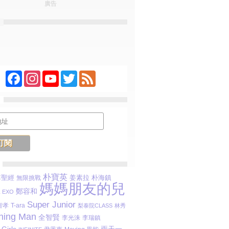
廣告
Facebook
Instagram
YouTube
Twitter
Feed
朴寶英
李聖經
姜素拉
無限挑戰
朴海鎮
媽媽朋友的兒
鄭容和
EXO
Super Junior
智孝
T-ara
梨泰院CLASS
林秀
ning Man
全智賢
李光洙
李瑞鎮