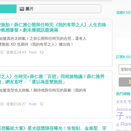
圖片
追蹤KSD
雙胞胎！薛仁雅公開與任時完《我的有罪之人》人生四格
帥氣感爆發＋劇未播就話題滿滿
短髮真的太帥氣！之前公開和任時完的合照，還有人
胞胎 XD 也期待《我的有罪之人》播出啦！
2日 星期五14:43
Yuan
訂閱KSD
罪之人》任時完×薛仁雅「百想」同框掀熱議！薛仁雅男
翻，網友直呼：「還以為是雙胞胎」
短髮造型也太帥氣！期待他與任時完的新劇《我的有
熱門標籤
！
金宣虎
0日 星期日16:27
Yuan
Jessica
子
宋
Run
晶
屆百想藝術大賞》星光頒獎陣容曝光！朱智勛、金泰梨、宋