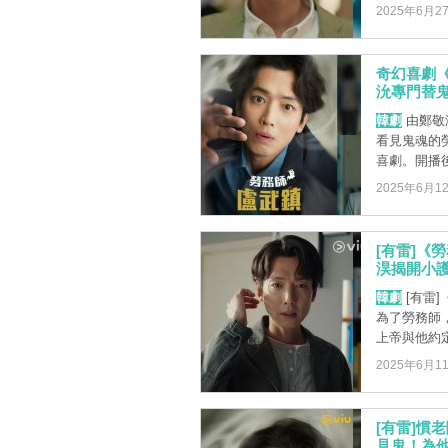
2025年6月2
奇幻喜劇
沇專門替
韓劇
由鄭敬
看見鬼魂的
喜劇。開播後
2025年6月1
[有雷]《
淏揭開小護
韓劇
[有雷
為了勞務師
上帝與他約定
2025年6月1
[有雷]慣
見鬼！為他