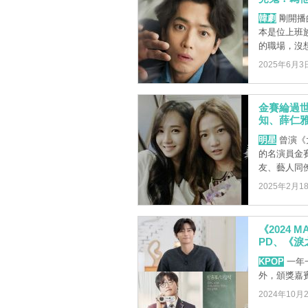
韓劇
剛開播
本是位上班
的職場，沒想
2025年6月3
金賽綸過世
知、薛仁
明星
曾演《
的名演員金
友、藝人同僚們
2025年2月1
《2024
PD、《
KPOP
一年
外，頒獎嘉
2024年10月