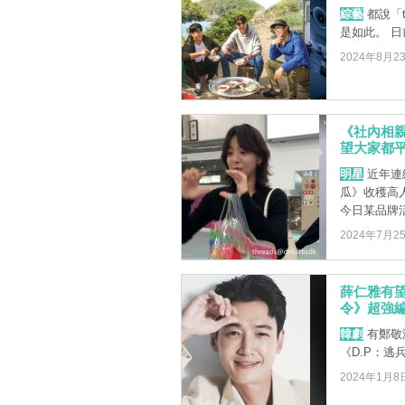
綜藝
都說「
是如此。 日
2024年8月2
《社內相
望大家都
明星
近年連
瓜》收穫高
今日某品牌活
2024年7月2
薛仁雅有望
令》超強
韓劇
有鄭敬
《D.P：
2024年1月8