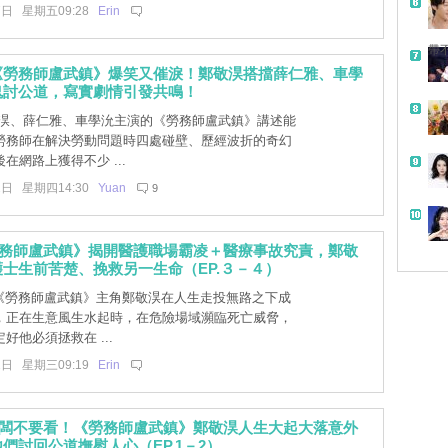
7日 星期五09:28
Erin
帶
《勞務師盧武鎮》爆笑又催淚！鄭敬淏搭擋薛仁雅、車學
鬼討公道，寫實劇情引發共鳴！
淏、薛仁雅、車學沇主演的《勞務師盧武鎮》講述能
勞務師在解決勞動問題時四處碰壁、歷經波折的奇幻
在網路上獲得不少 ...
2日 星期四14:30
Yuan
9
勞務師盧武鎮》揭開醫護職場霸凌＋醫療事故究責，鄭敬
士生前苦楚、挽救另一生命（EP.３－４）
]《勞務師盧武鎮》主角鄭敬淏在人生走投無路之下成
，正在生意風生水起時，在危險場域瀕臨死亡威脅，
好他必須拯救在 ...
1日 星期三09:19
Erin
老闆不要看！《勞務師盧武鎮》鄭敬淏人生大起大落意外
們討回公道撫慰人心（EP.1－2）