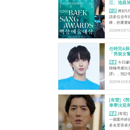
江、池昌
明星
將於5
請多位去年
棒」的重要瞬
2026年5月7
任時完&薛
「男裝女
韓劇
今日據韓
積極考慮出
譯），預計明年
2025年10月
[有雷]《
車學沇迎來
韓劇
[有雷
一個案件終
多名受害者共