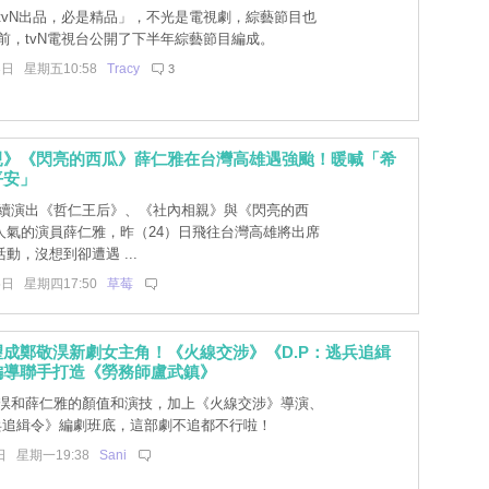
tvN出品，必是精品」，不光是電視劇，綜藝節目也
前，tvN電視台公開了下半年綜藝節目編成。
3日 星期五10:58
Tracy
3
親》《閃亮的西瓜》薛仁雅在台灣高雄遇強颱！暖喊「希
平安」
續演出《哲仁王后》、《社內相親》與《閃亮的西
人氣的演員薛仁雅，昨（24）日飛往台灣高雄將出席
動，沒想到卻遭遇 ...
5日 星期四17:50
草莓
成鄭敬淏新劇女主角！《火線交涉》《D.P：逃兵追緝
編導聯手打造《勞務師盧武鎮》
淏和薛仁雅的顏值和演技，加上《火線交涉》導演、
逃兵追緝令》編劇班底，這部劇不追都不行啦！
日 星期一19:38
Sani