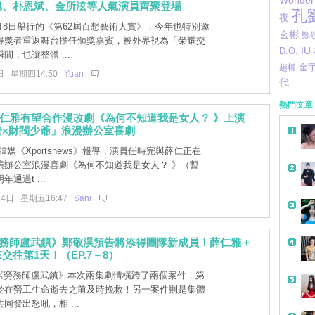
Wonder 
旭、朴恩斌、金所泫等人氣演員齊聚登場
孔
夜
月8日舉行的《第62屆百想藝術大賞》，今年也特別邀
玄彬
鄭
得獎者重返舞台擔任頒獎嘉賓，被外界視為「榮耀交
D.O.
IU
間，也讓整體 ...
金
趙權
日 星期四14:50
Yuan
代
熱門文章
仁雅有望合作漫改劇《為何不知道我是女人？ 》上演
警×財閥少爺」浪漫辦公室喜劇
媒《Xportsnews》報導，演員任時完與薛仁正在
演辦公室浪漫喜劇《為何不知道我是女人？ 》（暫
通過t ...
24日 星期五16:47
Sani
勞務師盧武鎮》鄭敬淏預告將添得團隊新成員！薛仁雅＋
交往第1天！（EP.7－8）
]《勞務師盧武鎮》本次兩集劇情橫跨了兩個案件，第
於在勞工生命逝去之前及時挽救！另一案件則是集體
同發出怒吼，相 ...