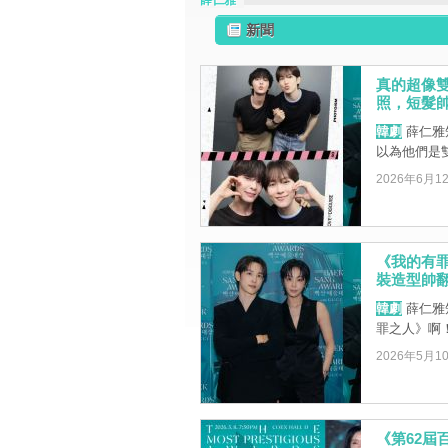
薛仁雅
新聞
真的超像
照，短髮
韓劇
薛仁雅
以為他們是雙
2026年6月1
《我的有
裝造型帥
韓劇
薛仁雅
罪之人》啊
2026年5月1
《第62