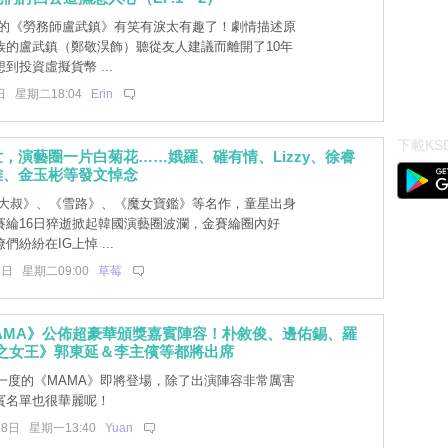
的《勞務師盧武鎮》有笑有淚太有趣了！劇情描述原
族的盧武鎮（鄭敬淏飾）聽從友人建議而離開了10年
到投資虛擬貨幣 ...
日 星期二18:04
Erin
下載KSD
，演藝圈一片白菊花……娥羅、磪有情、Lizzy、徐睿
雅、金玉彬等發文悼念
大叔》、《雪路》、《魔女寶鑑》等名作，童星出身
賽綸16日猝逝掀起韓國演藝圈波瀾，金賽綸圈內好
紛紛在IG上悼 ...
8日 星期二09:00
草莓
 MAMA》公佈超豪華頒獎嘉賓陣容！朴敘俊、邊佑錫、羅
淚之女王》郭東延＆李主儐等都將出席
一度的《MAMA》即將登場，除了出演陣容非常厲害
賓名單也很華麗呢！
28日 星期一13:40
Yuan