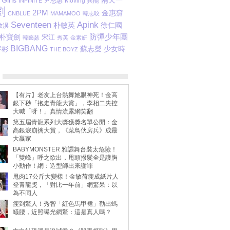
Girls
兩天一
尹恩惠
Moving 異能
INFINITE
劉
2PM
金惠奫
CNBLUE
MAMAMOO
韓志旼
Seventeen
Apink
朴敏英
徐仁國
敬淏
防彈少年團
朴寶劍
宋江
韓藝瑟
秀英
金素妍
BIGBANG
蘇志燮
宇彬
少女時
THE BOYZ
【有片】老友上台熱舞她眼神死！金高
銀下秒「抱走青龍大賞」，李相二失控
大喊「呀！」真情流露網笑翻
第五屆青龍系列大獎獲獎名單公開：金
高銀淚崩擒大賞，《菜鳥伙房兵》成最
大贏家
BABYMONSTER 雅譞舞台裝太危險！
「雙峰」呼之欲出，甩頭撥髮全是護胸
小動作！網：造型師出來謝罪
甩肉17公斤大變樣！金敏荷瘦成紙片人
登青龍獎，「對比一年前」網驚呆：以
為不同人
瘦到驚人！秀智「紅色馬甲裙」勒出螞
蟻腰，近照曝光網驚：這是真人嗎？