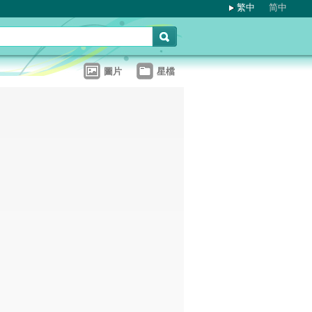
繁中
简中
圖片
星檔