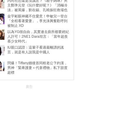
內向社恐還是沒誠意？《殺手媽咪》男
主鄭準元登《玩什麼好呢？》「消極冷
淡」被罵爆，劉在錫、孔曉振狂救場也
不動
金宇彬眼神藏不住愛意！申敏兒一登台
「全程看著愛妻」，李光洙興奮歡呼到
被制止 XD
以為YG很自由，其實連去廁所都要經紀
人許可！2NE1 Dara坦言：「當年超羨
慕少女時代」
IU親口認證：這輩子看過最離譜的謠
言，就是有人說我是中國人
閃爆！Tiffany婚後首同框老公卞約漢，
男神「緊牽護妻＋代拿禮物」私下甜度
超標
廣告