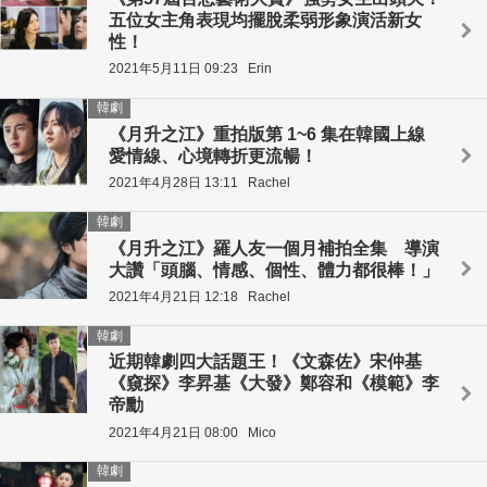
五位女主角表現均擺脫柔弱形象演活新女
性！
2021年5月11日 09:23
Erin
韓劇
《月升之江》重拍版第 1~6 集在韓國上線
愛情線、心境轉折更流暢！
2021年4月28日 13:11
Rachel
韓劇
《月升之江》羅人友一個月補拍全集 導演
大讚「頭腦、情感、個性、體力都很棒！」
2021年4月21日 12:18
Rachel
韓劇
近期韓劇四大話題王！《文森佐》宋仲基
《窺探》李昇基《大發》鄭容和《模範》李
帝勳
2021年4月21日 08:00
Mico
韓劇