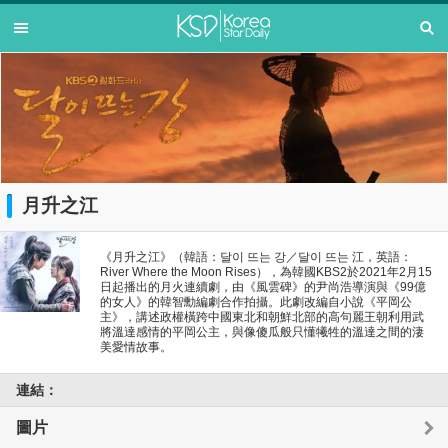
月升之江
《月升之江》（韓語：달이 뜨는 강／달이 뜨는 江，英語：
River Where the Moon Rises），為韓國KBS2於2021年2月15
日起播出的月火連續劇，由《風雲碑》的尹尚浩導演與《99億
的女人》的韓智勳編劇合作拍攝。此劇改編自小說《平岡公
主》，講述政權橫跨中國東北和朝鮮北部的高句麗王朝利用武
將溫達感情的平岡公主，與像傻瓜般只懂犧牲的溫達之間的淒
美愛情故事。
連結：
圖片