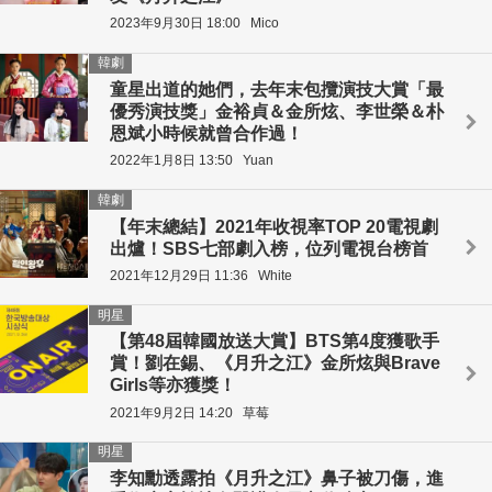
2023年9月30日 18:00
Mico
韓劇
童星出道的她們，去年末包攬演技大賞「最
優秀演技獎」金裕貞＆金所炫、李世榮＆朴
恩斌小時候就曾合作過！
2022年1月8日 13:50
Yuan
韓劇
【年末總結】2021年收視率TOP 20電視劇
出爐！SBS七部劇入榜，位列電視台榜首
2021年12月29日 11:36
White
明星
【第48屆韓國放送大賞】BTS第4度獲歌手
賞！劉在錫、《月升之江》金所炫與Brave
Girls等亦獲獎！
2021年9月2日 14:20
草莓
明星
李知勳透露拍《月升之江》鼻子被刀傷，進