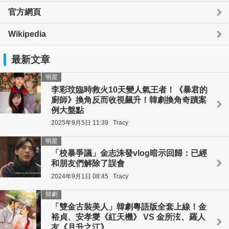
官方網頁
Wikipedia
最新文章
明星
李彩玟臨時救火10天變人氣王者！《暴君的
廚師》換角反而收視飆升！韓劇換角奇蹟案
例大盤點
2025年9月5日 11:39
Tracy
明星
「校暴爭議」金志洙發vlog暗示回歸：已經
和朋友們解除了誤會
2024年9月1日 08:45
Tracy
韓劇
「雙金古裝美人」韓劇粵語版全套上線！金
裕貞、安孝燮《紅天機》 VS 金所泫、羅人
友《月升之江》