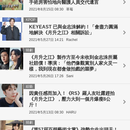
手術房害怕地向醫護人員交代遺言
2021年8月15日 08:30
草莓
KPOP
KEYEAST 已與金志洙解約！「會盡力圓滿
地解決《月升之江》相關訴訟」
2021年5月27日 14:21
Rachel
韓劇
《月升之江》製作方至今未收到金志洙所屬
社賠償！導演：「他們像觀賞別人家火災一
樣，我到現在都會做拍戲的噩夢」
2021年5月26日 17:26
Sani
綜藝
因責任感而加入！《RS》羅人友吐露趕拍
《月升之江》，壓力大到一個月爆瘦8公
斤！
2021年5月13日 08:30
HARU
韓劇
《第57屆百想藝術大賞》強勢女生出頭天！