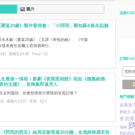
圖片
追蹤KSD
重返20歲》製作發佈會：「小同珢」鄭知蘇&振永貼臉
2新水木劇《重返20歲》（又譯《奇怪的她》、《可疑
作發表會在首爾上岩洞酒舉行。
13日 星期五10:38
Tracy
訂閱KSD
人生最後一張相！新劇《夜限照相館》宛如《德魯納酒
主君的太陽》，首兩集即逼哭人
生走到盡頭，你會想保留什麼樣的珍貴記憶？
熱門標籤
6日 星期六13:57
草莓
7
金惠奫
J
鄭敬淏
防彈
燮
瑞鎮
ㅠ《閃亮的西瓜》結局花絮長達30分鐘，全員終映感言告
BIGB