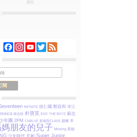
廣告
Facebook
Instagram
YouTube
Twitter
Feed
Seventeen
鄭容和
徐仁國
宋江
INFINITE
essica
朴寶英
蘇志
韓志旼
EXO
THE BOYZ
少年團
2PM
趙權
李
CNBLUE
梨泰院CLASS
媽媽朋友的兒子
Moving 異能
Super Junior
ANG
玄彬
少女時代