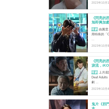
2023年10月
《閃亮的
旭即興加戲
韓劇
由厲雲
用特殊的「COD
...
2023年10月
《閃亮的
淚流，iK
韓劇
上月底開
Deaf A
劇 ...
2023年10月
鬼片《邪門
本