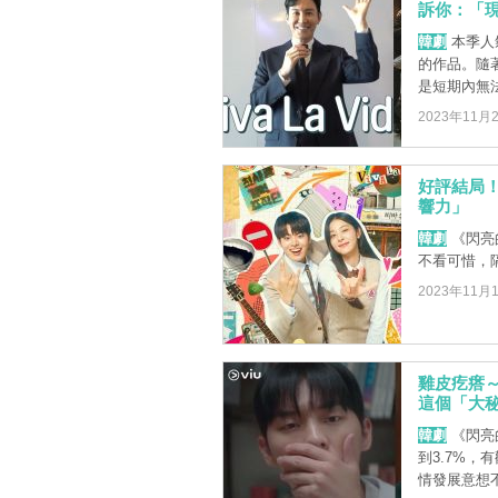
訴你：「
韓劇
本季人
的作品。隨
是短期內無法
2023年11月
好評結局
響力」
韓劇
《閃亮
不看可惜，
2023年11月
雞皮疙瘩
這個「大秘
韓劇
《閃亮
到3.7%
情發展意想不