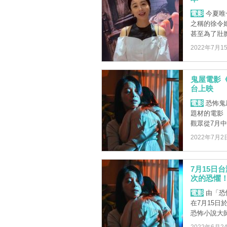
電影
今夏唯
之稱的徐令
甚至為了壯膽
2022年7月1
鬼屋電影《
台上映
電影
恐怖鬼
題材的電影
觀眾從7月中
2022年7月2
7月15日
次的恐懼
電影
由「恐
在7月15
恐怖小說大師