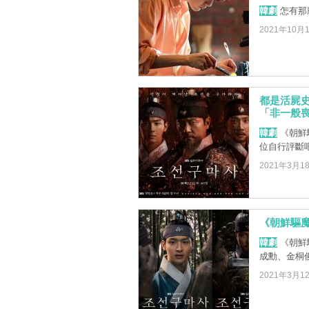
韓劇
怎有那
2021年10月
都是活屍
「非一般
韓劇
《朝鮮
位自行評斷
2021年3月1
《朝鮮驅
韓劇
《朝鮮
成勳、金桐
2021年3月1