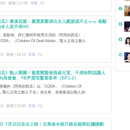
10日 星期二17:30
草莓
帶
西瓜》幕後花絮：厲雲真摯演出太入戲淚流不止ㅠㅠ 崔顯
令人笑不停XD
、崔顯旭、薛仁雅與申銀秀主演的《閃亮的西瓜》，
A」（Children Of Deaf Adults，聾人父母之聽人
9日 星期一19:15
草莓
西瓜》動人開播！童星鄭賢俊與崔元英、千虎珍對話讓人
ON具俊會、YB尹度玹驚喜客串（EP.1-2）
播的《閃亮的西瓜》以「CODA」（Children Of
dults，聾人父母之聽人子女）為主角，首兩集就以動人的
4日 星期三23:00
草莓
》7月15日在台上映！主角徐令姬只敢在超商壯膽讀劇