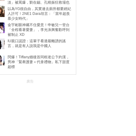
淡」被罵爆，劉在錫、孔曉振狂救場也
不動
以為YG很自由，其實連去廁所都要經紀
人許可！2NE1 Dara坦言：「當年超羨
慕少女時代」
金宇彬眼神藏不住愛意！申敏兒一登台
「全程看著愛妻」，李光洙興奮歡呼到
被制止 XD
IU親口認證：這輩子看過最離譜的謠
言，就是有人說我是中國人
閃爆！Tiffany婚後首同框老公卞約漢，
男神「緊牽護妻＋代拿禮物」私下甜度
超標
廣告