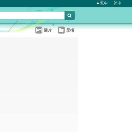
繁中
简中
圖片
星檔