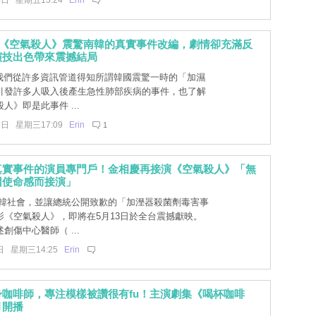
4日 星期五15:24
Erin
]《空氣殺人》震驚南韓的真實事件改編，劇情卻充滿反
演技出色帶來震撼結局
]我們從許多資訊管道得知所謂韓國震驚一時的「加濕
引發許多人吸入後產生急性肺部疾病的事件，也了解
人》即是此事件 ...
1日 星期三17:09
Erin
1
真實事件的演員專門戶！金相慶再接演《空氣殺人》「無
因使命感而接演」
韓社會，並讓總統公開致歉的「加溼器殺菌劑毒害事
影《空氣殺人》，即將在5月13日於全台震撼獻映。
創傷中心醫師（ ...
日 星期三14:25
Erin
咖啡師，專注模樣被讚很有fu！主演劇集《喝杯咖啡
月開播