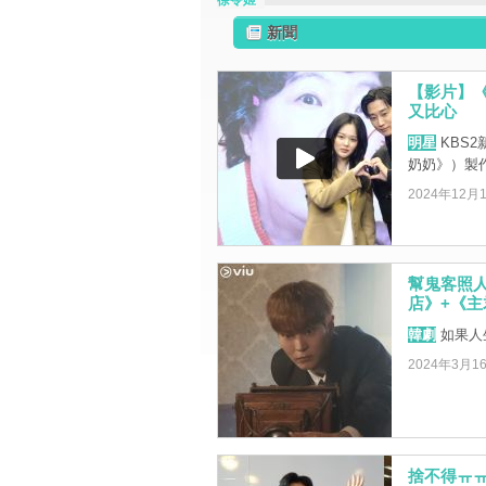
徐令姬
新聞
【影片】《
又比心
明星
KBS
奶奶》）製
2024年12月
幫鬼客照
店》+《
韓劇
如果人
2024年3月1
捨不得ㅠ