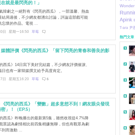
現在就是最閃亮的！」
Wonder 
氣韓劇之一絕對有《閃亮的西瓜》，一部溫馨、熱血
Runni
著結局過後，不少網友都湧出討論，評論這部戲可能
Apink
忘懷的作品。電視 ...
T-ara
尹
20日 星期一16:50
草莓
熱門文章
！媒體評價《閃亮的西瓜》「留下閃亮的青春和善良的影
的西瓜》14日寫下美好完結篇，不少網友評價催淚、
隔日也有一家韓媒撰文給予高度肯定。
17日 星期五16:20
草莓
6
～《閃亮的西瓜》「變數」超多意想不到！網友眼尖發現
密」！（EP.5）
的西瓜》昨晚播出的最新第5集，雖然收視從4.7%降
，有觀眾認為劇情相比前四集稍嫌無聊，但也有觀眾為劇
到而激動 ...