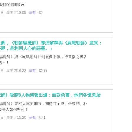
麼帥的咖啡師♥
1日 星期五18:05
草莓
史劇，《朝鮮驅魔師》導演解釋與《屍戰朝鮮》差異：
喪屍，是利用人心的惡靈。」
驅魔師》與《屍戰朝鮮》到底像不像，待首播之後各
吧～！
8日 星期四16:22
草莓
11
魔師》吸睛8人物海報出爐：面對惡靈，他們各懷鬼胎
驅魔師》喪屍大軍要來啦，期待甘宇成、張東潤、朴
俊等人如何對付！
2日 星期五15:20
草莓
1