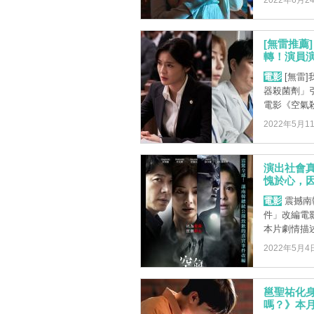
2022年6月2
[無雷推薦
轉！演員
電影
[無雷
器殺菌劑」
電影《空氣殺
2022年5月1
演出社會
愧於心，
電影
震撼南
件」改編電
本片劇情描述
2022年5月4
邕聖祐化身
嗎？》本