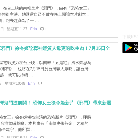
一在台上映的南韓鬼片《邪門》，由有「恐怖女王」
姬領銜主演。她透露自己不敢在晚上閱讀本片劇本，
，跑去超商點了一 ...
5日 星期五11:27
Erin
1
下載KSD
邪門》徐令姬詮釋神經質人母更噁吃生肉！7月15日全
屋電影接力在台上映，以南韓「五鬼宅」風水禁忌為
《邪門》，也將在7月15日於台灣駭人獻映，讓台灣
起，就可以持續 ...
日 星期六10:48
Erin
台灣鬼門提前開！ 恐怖女王徐令姬新片《邪門》帶來新層
！
怖女王」徐令姬領銜主演的恐怖新片《邪門》，即將
日於台灣驚嚇獻映。本片由有「南韓史蒂芬金」之稱的
全建宇，他所撰 ...