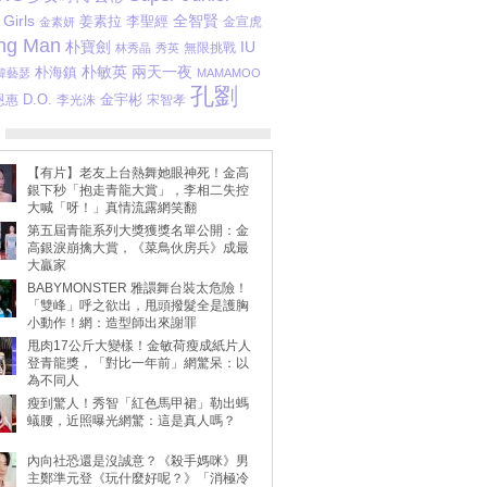
Girls
姜素拉
李聖經
全智賢
金宣虎
金素妍
ng Man
朴寶劍
IU
無限挑戰
林秀晶
秀英
朴敏英
兩天一夜
朴海鎮
韓藝瑟
MAMAMOO
孔劉
D.O.
金宇彬
恩惠
李光洙
宋智孝
【有片】老友上台熱舞她眼神死！金高
銀下秒「抱走青龍大賞」，李相二失控
大喊「呀！」真情流露網笑翻
第五屆青龍系列大獎獲獎名單公開：金
高銀淚崩擒大賞，《菜鳥伙房兵》成最
大贏家
BABYMONSTER 雅譞舞台裝太危險！
「雙峰」呼之欲出，甩頭撥髮全是護胸
小動作！網：造型師出來謝罪
甩肉17公斤大變樣！金敏荷瘦成紙片人
登青龍獎，「對比一年前」網驚呆：以
為不同人
瘦到驚人！秀智「紅色馬甲裙」勒出螞
蟻腰，近照曝光網驚：這是真人嗎？
內向社恐還是沒誠意？《殺手媽咪》男
主鄭準元登《玩什麼好呢？》「消極冷