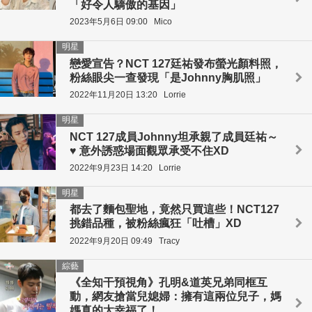
「好令人驕傲的基因」
2023年5月6日 09:00
Mico
明星
戀愛宣告？NCT 127廷祐發布螢光顏料照，
粉絲眼尖一查發現「是Johnny胸肌照」
2022年11月20日 13:20
Lorrie
明星
NCT 127成員Johnny坦承親了成員廷祐～
♥ 意外誘惑場面觀眾承受不住XD
2022年9月23日 14:20
Lorrie
明星
都去了麵包聖地，竟然只買這些！NCT127
挑錯品種，被粉絲瘋狂「吐槽」XD
2022年9月20日 09:49
Tracy
綜藝
《全知干預視角》孔明&道英兄弟同框互
動，網友搶當兒媳婦：擁有這兩位兒子，媽
媽真的太幸福了！