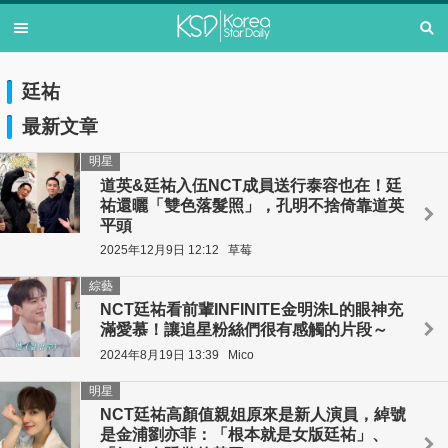
廷祐
最新文章
明星
道英&廷祐入伍NCT成員送行泰容也在！廷
祐還曬「雙色落髮照」，孔明不捨倚靠道英
平頭
2025年12月9日 12:12
草莓
綜藝
NCT廷祐看前輩INFINITE金明洙L的眼神充
滿愛慕！讓追星粉絲們很有感觸的片段～
2024年8月19日 13:39
Mico
明星
NCT廷祐高顏值親姐原來是新人演員，綽號
是金浦劉亦菲：「根本就是女版廷祐」、