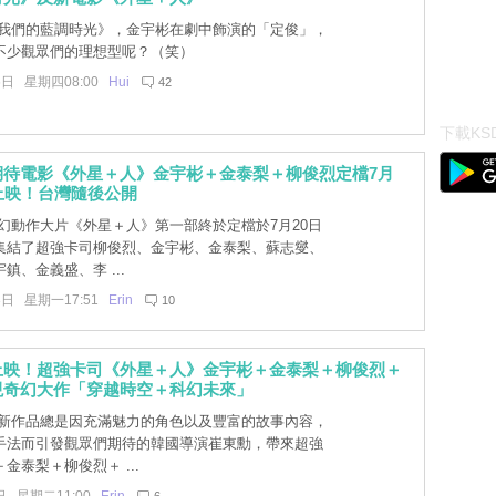
我們的藍調時光》，金宇彬在劇中飾演的「定俊」，
不少觀眾們的理想型呢？（笑）
6日 星期四08:00
Hui
42
下載KSD
期待電影《外星＋人》金宇彬＋金泰梨＋柳俊烈定檔7月
上映！台灣隨後公開
幻動作大片《外星＋人》第一部終於定檔於7月20日
集結了超強卡司柳俊烈、金宇彬、金泰梨、蘇志燮、
鎮、金義盛、李 ...
3日 星期一17:51
Erin
10
上映！超強卡司《外星＋人》金宇彬＋金泰梨＋柳俊烈＋
現奇幻大作「穿越時空＋科幻未來」
新作品總是因充滿魅力的角色以及豐富的故事內容，
手法而引發觀眾們期待的韓國導演崔東勳，帶來超強
金泰梨＋柳俊烈＋ ...