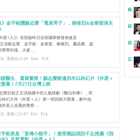
1》金宇彬讚蘇志燮「寬肩男子」，柳俊烈&金泰梨演夫
賴
外星+人1》首部曲昨日在韓國舉辦發佈會及
se，主演蘇志燮、金宇彬、金泰梨、柳俊烈、廉晶雅、趙
齊齊到場，大家 ...
4日 星期五13:18
Sani
6
師跟醫生、還當警察！蘇志燮睽違四年以科幻片《外星＋
螢幕！7月27日台灣上映
志燮目前正主演熱播中的人氣韓劇《醫法刑事》，而
以科幻大作《外星＋人》第一部回歸大螢幕，劇中他
外星人追逐的警察 ...
1日 星期二11:47
Erin
5
金宇彬真是「宣傳小能手」！接受雜誌採訪不忘推薦《我
時光》及新電影《外星＋人》