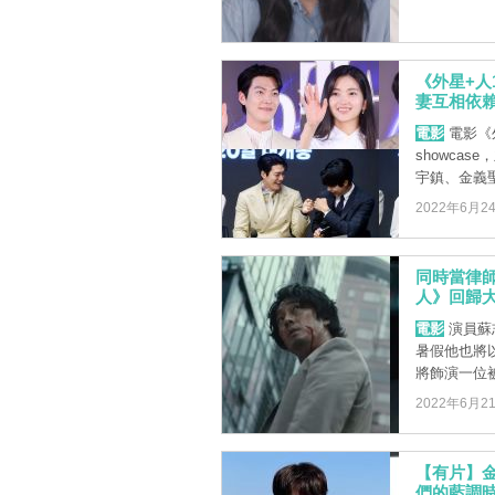
《外星+人
妻互相依
電影
電影《
showca
宇鎮、金義聖
2022年6月2
同時當律
人》回歸大
電影
演員蘇
暑假他也將
將飾演一位被
2022年6月2
【有片】
們的藍調