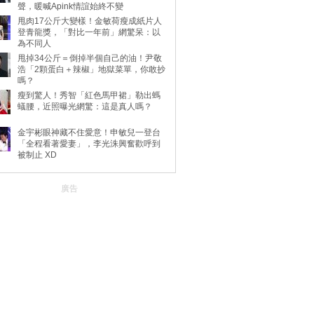
聲，暖喊Apink情誼始終不變
甩肉17公斤大變樣！金敏荷瘦成紙片人
登青龍獎，「對比一年前」網驚呆：以
為不同人
甩掉34公斤＝倒掉半個自己的油！尹敬
浩「2顆蛋白＋辣椒」地獄菜單，你敢抄
嗎？
瘦到驚人！秀智「紅色馬甲裙」勒出螞
蟻腰，近照曝光網驚：這是真人嗎？
金宇彬眼神藏不住愛意！申敏兒一登台
「全程看著愛妻」，李光洙興奮歡呼到
被制止 XD
廣告