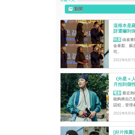
外星＋人
新聞
這根本是
訝還嚇到保
明星
由崔東
金泰梨、蘇
司。
2022年8月7
《外星＋
月拍到個
電影
最近熱
能夠將自己
囚犯，管理者
2022年8月4
[好片推薦