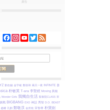
廣告
Facebook
Instagram
YouTube
Twitter
Feed
YZ
INFINITE
姜
劉在錫
金宇彬
鄭容和
兩天一夜
sica
朴敏英
T-ara
李聖經
Moving 異能
我獨自生活
晶
Wonder Girls
梨泰院CLASS
宋
BIGBANG
挑戰
秀智
EXO
神話
D.O.
BEAST
朴寶劍
鄭敬淏
宋智孝
趙權
孔劉
金所炫