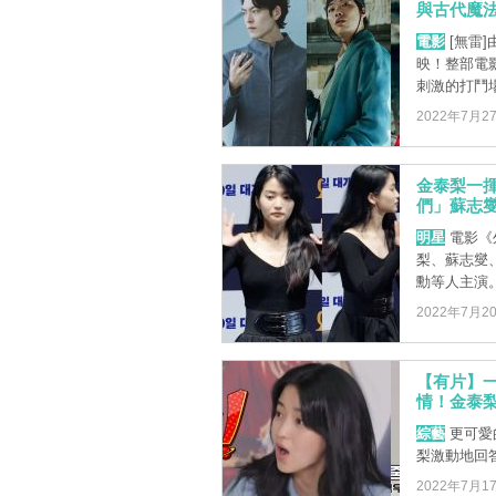
與古代魔法
電影
[無雷
映！整部電
刺激的打鬥場
2022年7月2
金泰梨一揮
們」蘇志
明星
電影《
梨、蘇志燮
勳等人主演
2022年7月2
【有片】
情！金泰
綜藝
更可愛
梨激動地回
2022年7月1