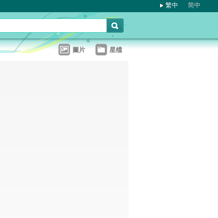
繁中
简中
圖片
星檔