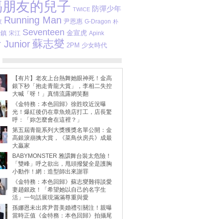
媽朋友的兒子
防彈少年
TWICE
Running Man
尹恩惠
旼
G-Dragon
朴
Seventeen
金宣虎
瑞鎮
宋江
Apink
蘇志燮
 Junior
2PM
少女時代
【有片】老友上台熱舞她眼神死！金高
銀下秒「抱走青龍大賞」，李相二失控
大喊「呀！」真情流露網笑翻
《金特務：本色回歸》徐貹旼近況曝
光！爆紅後仍在章魚燒店打工，店長驚
呼：「妳怎麼會在這裡？」
第五屆青龍系列大獎獲獎名單公開：金
高銀淚崩擒大賞，《菜鳥伙房兵》成最
大贏家
BABYMONSTER 雅譞舞台裝太危險！
「雙峰」呼之欲出，甩頭撥髮全是護胸
小動作！網：造型師出來謝罪
《金特務：本色回歸》蘇志燮難得談愛
妻趙銀政！「希望她以自己的名字生
活」一句話展現滿滿尊重與愛
孫娜恩未出席尹普美婚禮引關注！親曝
當時正值《金特務：本色回歸》拍攝尾