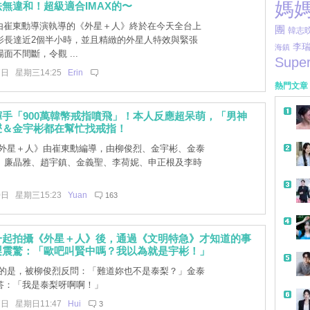
媽
無違和！超級適合IMAX的〜
]由崔東勳導演執導的《外星＋人》終於在今天全台上
團
韓志
影長達近2個半小時，並且精緻的外星人特效與緊張
李
海鎮
面不間斷，令觀 ...
Super
7日 星期三14:25
Erin
熱門文章
手「900萬韓幣戒指噴飛」！本人反應超呆萌，「男神
燮＆金宇彬都在幫忙找戒指！
外星＋人》由崔東勳編導，由柳俊烈、金宇彬、金泰
、廉晶雅、趙宇鎮、金義聖、李荷妮、申正根及李時
。
0日 星期三15:23
Yuan
163
一起拍攝《外星＋人》後，通過《文明特急》才知道的事
梨震驚：「歐吧叫賢中嗎？我以為就是宇彬！」
的是，被柳俊烈反問：「難道妳也不是泰梨？」金泰
答：「我是泰梨呀啊啊！」
7日 星期日11:47
Hui
3