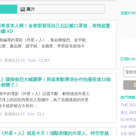
圖片
追蹤KSD
羅希度本人啊！金泰梨發現自己忘記戴口罩後，表情超驚
鑣 XD
勳編導的電影《外星＋人》，集結柳俊烈、金宇彬、
志燮、廉晶雅、趙宇鎮、金義聖、李荷妮等超強卡
訂閱KSD
日 星期日13:32
Yuan
217
人》讓柳俊烈大喊圓夢！與崔東勳導演合作拍攝長達13個
性都變了！
映中的電影《外星＋人》話題不斷，劇情描述外星人
熱門標籤
星球上的囚犯拘禁在人類腦中，為了追捕逃脫的外星
THE BO
卡德穿梭古今與外 ...
Jes
素拉
日 星期四16:57
Erin
1
IU
林秀
無限
仲基
]《外星＋人》就是今天！淺顯易懂的外星人、時空穿越
鐘鉉
玄彬