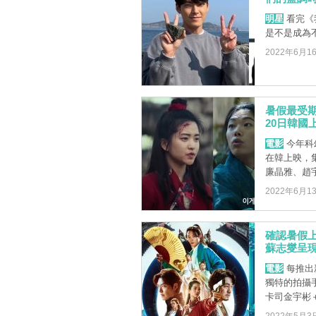
明星
看完《
是不是成為
2022年6月1
暑假最受
20日韓國
電影
今年科
在韓上映，
廉晶雅、趙宇
2022年6月1
確認暑假
蘇志燮呈
電影
每推出
獨特的拍攝
卡司金宇彬＋