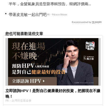
半年，金髮氣象員造型新專輯預告、韓網評價兩
極
帶著皮克敏一起出門吧
PR・Pikmin Bloom
Recommended by
您也可能喜歡這些文章
立即諮詢HPV！是對自己健康最好的投資，把握現在不嫌
晚！
PR・台灣癌症基金會