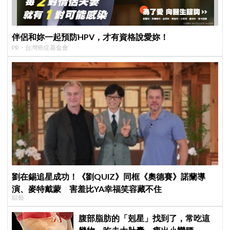
伴侶和妳一起預防HPV，才有資格說愛妳！
PR・台灣癌症基金會
劉在錫追星成功！《劉QUIZ》同框《奧德賽》諾蘭導
演、麥特戴蒙 害羞比YA幸福笑容藏不住
綜藝
腹部脂肪的「剋星」找到了，常吃這