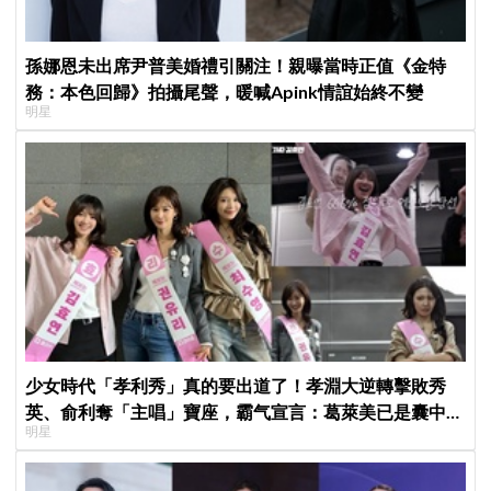
孫娜恩未出席尹普美婚禮引關注！親曝當時正值《金特
務：本色回歸》拍攝尾聲，暖喊Apink情誼始終不變
明星
少女時代「孝利秀」真的要出道了！孝淵大逆轉擊敗秀
英、俞利奪「主唱」寶座，霸气宣言：葛萊美已是囊中
明星
物！