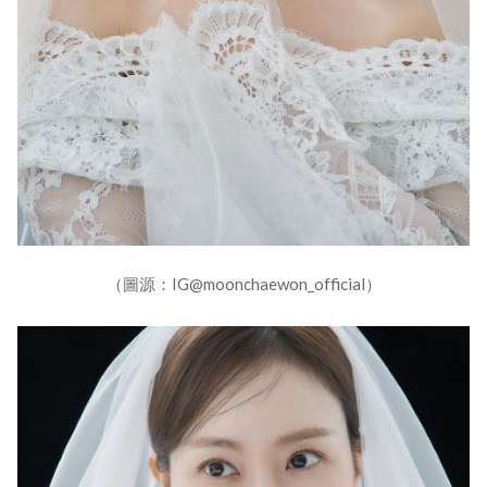
（圖源：IG@moonchaewon_official）