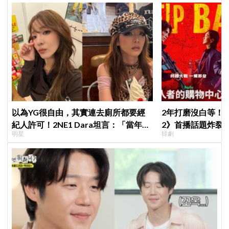
以為YG很自由，其實連去廁所都要經
2年打磨沒白等！
紀人許可！2NE1 Dara坦言：「當年超
2》首播話題炸裂
明星
韓劇
羨慕少女時代」
季找我，我就拍