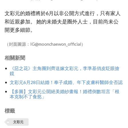
文彩元的婚禮將於6月以非公開方式進行，只有家人
和近親參加。 她的未婚夫是圈外人士，目前尚未公
開更多細節。
（封面圖源：IG@moonchaewon_official）
相關新聞
《惡之花》主角團到齊送嫁文彩元，李準基俏皮眨眼搶
鏡
文彩元6月28日結婚！奉子成婚、年下皮膚科醫師全否認
【多圖】文彩元公開絕美婚紗畫報！婚禮倒數坦言「根
本克制不了食慾」
標籤
文彩元