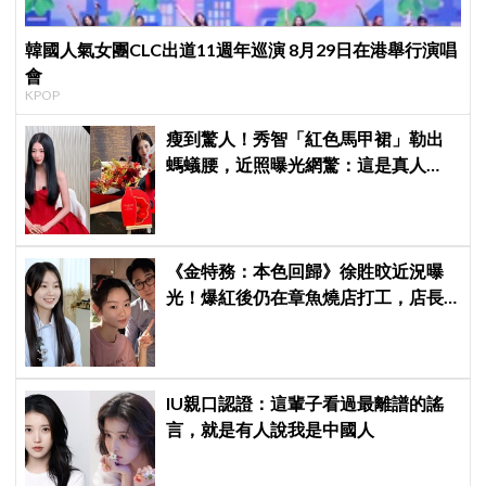
韓國人氣女團CLC出道11週年巡演 8月29日在港舉行演唱
會
KPOP
瘦到驚人！秀智「紅色馬甲裙」勒出
螞蟻腰，近照曝光網驚：這是真人
嗎？
《金特務：本色回歸》徐貹旼近況曝
光！爆紅後仍在章魚燒店打工，店長
驚呼：「妳怎麼會在這裡？」
IU親口認證：這輩子看過最離譜的謠
言，就是有人說我是中國人