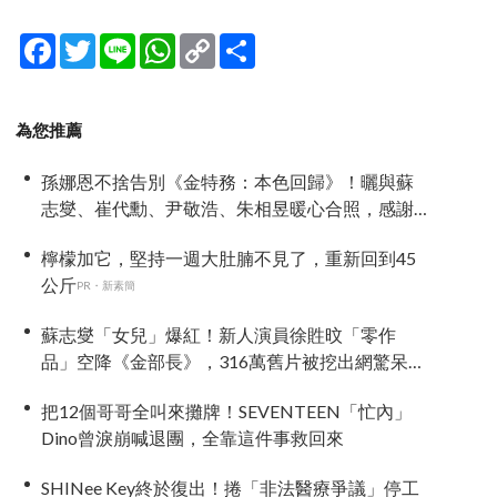
Facebook
Twitter
Line
WhatsApp
Copy
分
Link
享
為您推薦
孫娜恩不捨告別《金特務：本色回歸》！曬與蘇
志燮、崔代勳、尹敬浩、朱相昱暖心合照，感謝
劇組與粉絲陪伴
檸檬加它，堅持一週大肚腩不見了，重新回到45
公斤
PR・新素簡
蘇志燮「女兒」爆紅！新人演員徐貹旼「零作
品」空降《金部長》，316萬舊片被挖出網驚呆：
星味藏不住！
把12個哥哥全叫來攤牌！SEVENTEEN「忙內」
Dino曾淚崩喊退團，全靠這件事救回來
SHINee Key終於復出！捲「非法醫療爭議」停工