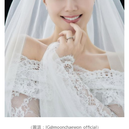
（圖源：IG@moonchaewon_official）