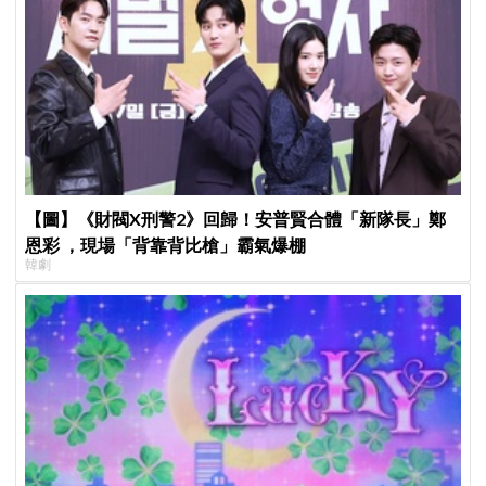
【圖】《財閥X刑警2》回歸！安普賢合體「新隊長」鄭
恩彩 ，現場「背靠背比槍」霸氣爆棚
韓劇