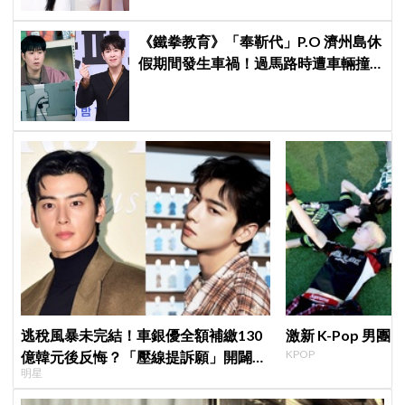
《鐵拳教育》「奉靳代」P.O 濟州島休
假期間發生車禍！過馬路時遭車輛撞
上，所幸已平安出院
逃稅風暴未完結！車銀優全額補繳130
激新 K-Pop 男團 
KPOP
億韓元後反悔？「壓線提訴願」開闢稅
明星
務第二戰場