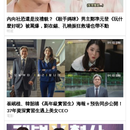
內向社恐還是沒禮貌？《殺手媽咪》男主鄭準元登《玩什
麼好呢》被罵爆，劉在錫、孔曉振狂救場也帶不動
明星
崔岷植、韓韶禧《高年級實習生》海報＋預告同步公開！
37年資深實習生遇上美女CEO
電影