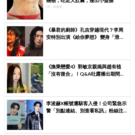
幾物，吃走大肚囊，瘦出小蠻腰
PR・新素簡
《暴君的廚師》孔吉穿越現代？李周
安特別出演《給你夢想》 變身「滑
頭」人氣演員
《換乘戀愛4》郭敏京親揭與趙有植
「沒有復合」！Q&A吐露播出期間壓
力爆表，曾因惡評失眠
李浚赫X帳號遭駭客入侵！公司緊急示
警「別點連結、別查看私訊」粉絲注
意了