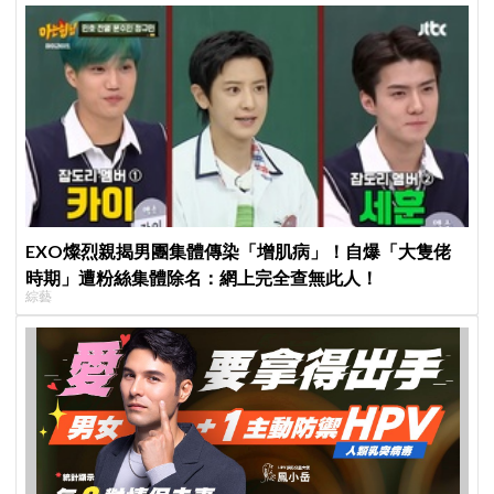
EXO燦烈親揭男團集體傳染「增肌病」！自爆「大隻佬
時期」遭粉絲集體除名：網上完全查無此人！
綜藝