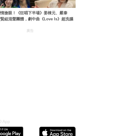
劇情搶眼！《狂唱下半場》姜棟元、嚴泰
賢組混聲團體，劇中曲《Love Is》超洗腦
廣告
 App