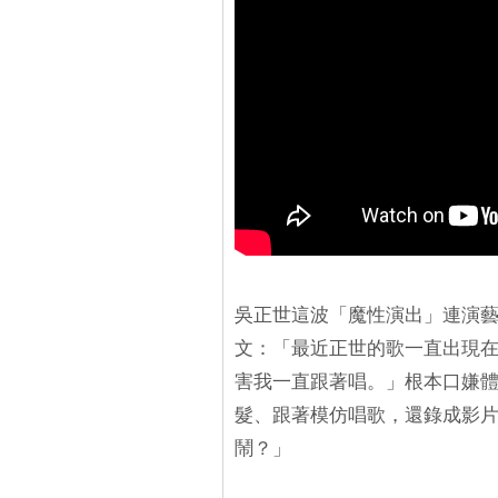
吳正世這波「魔性演出」連演藝
文：「最近正世的歌一直出現在
害我一直跟著唱。」根本口嫌
髮、跟著模仿唱歌，還錄成影
鬧？」