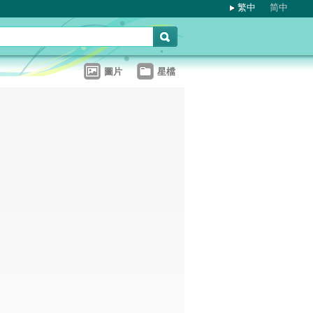
繁中
简中
圖片
星檔