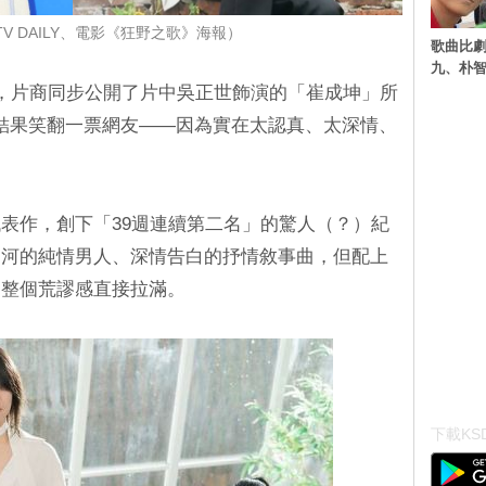
V DAILY、電影《狂野之歌》海報）
歌曲比
九、朴智
，片商同步公開了片中吳正世飾演的「崔成坤」所
結果笑翻一票網友——因為實在太認真、太深情、
表作，創下「39週連續第二名」的驚人（？）紀
愛河的純情男人、深情告白的抒情敘事曲，但配上
，整個荒謬感直接拉滿。
下載KSD