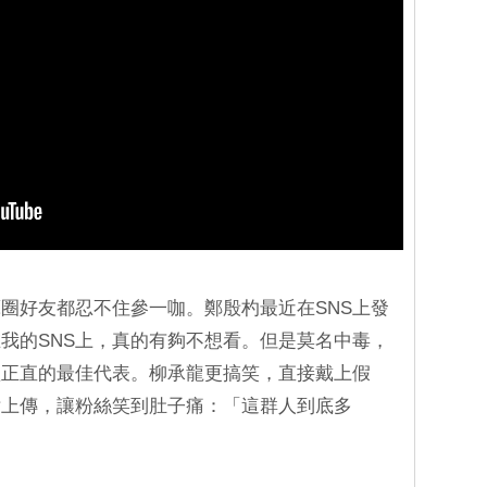
圈好友都忍不住參一咖。鄭殷杓最近在SNS上發
我的SNS上，真的有夠不想看。但是莫名中毒，
體正直的最佳代表。柳承龍更搞笑，直接戴上假
片上傳，讓粉絲笑到肚子痛：「這群人到底多