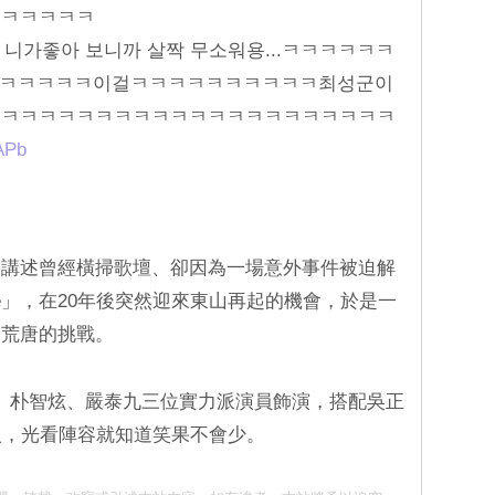
ㅋㅋㅋㅋㅋㅋ
 니가좋아 보니까 살짝 무소워용...ㅋㅋㅋㅋㅋㅋ
기넼ㅋㅋㅋㅋㅋ이걸ㅋㅋㅋㅋㅋㅋㅋㅋㅋㅋ최성군이
ㅋㅋㅋㅋㅋㅋㅋㅋㅋㅋㅋㅋㅋㅋㅋㅋㅋㅋㅋㅋㅋㅋ
APb
，講述曾經橫掃歌壇、卻因為一場意外事件被迫解
gle」，在20年後突然迎來東山再起的機會，於是一
超荒唐的挑戰。
姜棟元、朴智炫、嚴泰九三位實力派演員飾演，搭配吳正
入，光看陣容就知道笑果不會少。