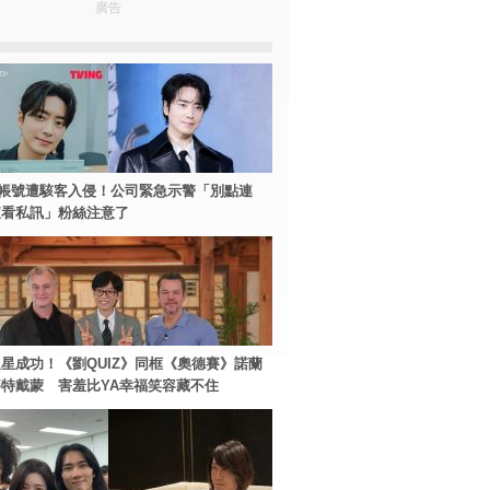
廣告
帳號遭駭客入侵！公司緊急示警「別點連
查看私訊」粉絲注意了
星成功！《劉QUIZ》同框《奧德賽》諾蘭
特戴蒙 害羞比YA幸福笑容藏不住