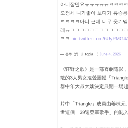
아니잠만요ㅠㅠㅠㅠㅠㅋㅋㅋ
오정세 니가좋아 보다가 류승룡
ㅋㅋㅋㅋ아니 근데 너무 웃
래ㅠㅋㅋㅋㅋㅋㅋㅋㅋㅋㅋㅋ
ㅋㅋ
pic.twitter.com/6UyPMG4
— 류뿌 (@_U_topia__)
June 4, 2026
《狂野之歌》是一部喜劇電影
散的3人男女混聲團體「Trian
群中年大叔大嬸決定展開一場
片中「Triangle」成員由
世這個「39週亞軍歌手」的亂