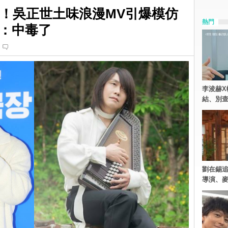
生！吳正世土味浪漫MV引爆模仿
熱門
：中毒了
李浚赫X
結、別
劉在錫追
導演、麥