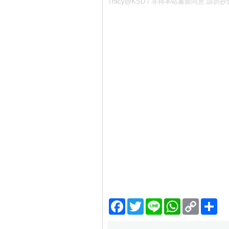
Tracy@KSD / 非得本站書面同意
Facebook
Twitter
Line
WhatsApp
Copy
分
Link
享