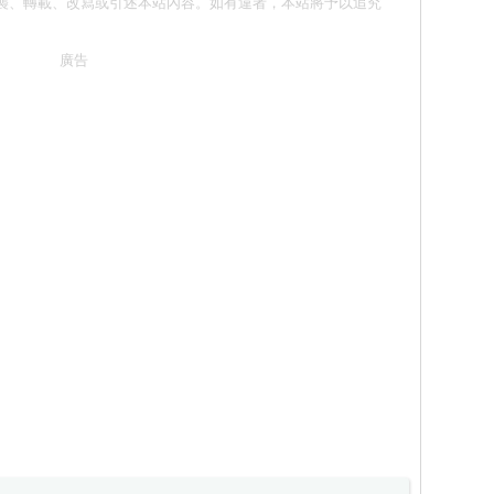
 請勿抄襲、轉載、改寫或引述本站內容。如有違者，本站將予以追究
廣告