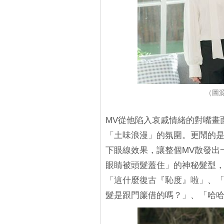
（圖
MV從他陷入哀戚情緒的對嘴畫
「土味浪漫」的氛圍。更鬧的
下眼線效果，讓整個MV散發出
眼睛被頭髮蓋住」的神秘髮型
「這什麼復古『恥度』啦」、
髮是跟門簾借的嗎？」、「哈