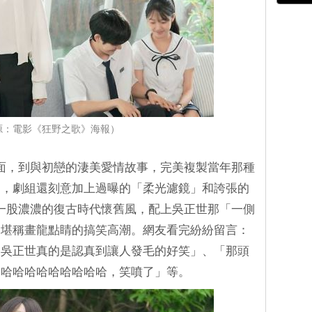
源：電影《狂野之歌》海報）
面，到與初戀的淒美愛情故事，完美複製當年那種
是，劇組還刻意加上過曝的「柔光濾鏡」和誇張的
一股濃濃的復古時代懷舊風，配上吳正世那「一側
，堪稱畫龍點睛的搞笑高潮。網友看完紛紛留言：
「吳正世真的是認真到讓人發毛的好笑」、「那頭
哈哈哈哈哈哈哈哈哈哈，笑噴了」等。